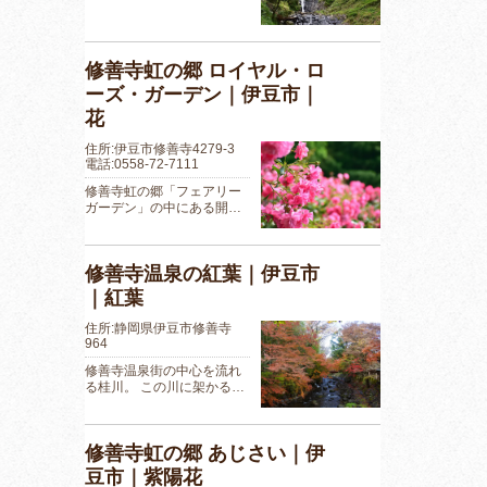
修善寺虹の郷 ロイヤル・ロ
ーズ・ガーデン｜伊豆市｜
花
住所:伊豆市修善寺4279-3
電話:0558-72-7111
修善寺虹の郷「フェアリー
ガーデン」の中にある開…
修善寺温泉の紅葉｜伊豆市
｜紅葉
住所:静岡県伊豆市修善寺
964
修善寺温泉街の中心を流れ
る桂川。 この川に架かる…
修善寺虹の郷 あじさい｜伊
豆市｜紫陽花