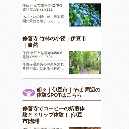
住所:伊豆市修善寺4279-3
電話:0558-72-7111
あじさいの群生が、日本庭
園の景観と相まって、し…
修善寺 竹林の小径｜伊豆市
｜自然
住所:伊豆市修善寺3458-6
電話:0558-99-9501
修善寺温泉街の中央を流れ
る桂川沿いにある竹林の…
胡々｜伊豆市｜そば 周辺の
体験SPOTはこちら
修善寺でコーヒーの焙煎体
験とドリップ体験！ |伊豆
市|珈琲