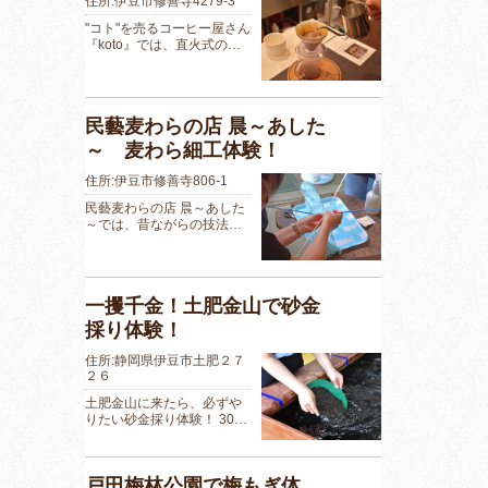
住所:伊豆市修善寺4279-3
"コト"を売るコーヒー屋さん
『koto』では、直火式の…
民藝麦わらの店 晨～あした
～ 麦わら細工体験！
住所:伊豆市修善寺806-1
民藝麦わらの店 晨～あした
～では、昔ながらの技法…
一攫千金！土肥金山で砂金
採り体験！
住所:静岡県伊豆市土肥２７
２６
土肥金山に来たら、必ずや
りたい砂金採り体験！ 30…
戸田梅林公園で梅もぎ体