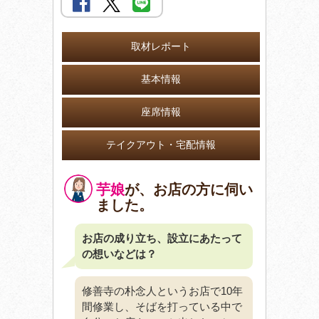
取材レポート
基本情報
座席情報
テイクアウト・宅配情報
芋娘
が、お店の方に伺い
ました。
お店の成り立ち、設立にあたって
の想いなどは？
修善寺の朴念人というお店で10年
間修業し、そばを打っている中で