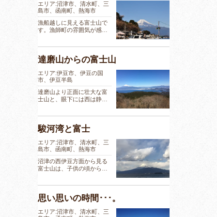
エリア:沼津市、清水町、三
島市、函南町、熱海市
漁船越しに見える富士山で
す。漁師町の雰囲気が感…
達磨山からの富士山
エリア:伊豆市、伊豆の国
市、伊豆半島
達磨山より正面に壮大な富
士山と、眼下には西は静…
駿河湾と富士
エリア:沼津市、清水町、三
島市、函南町、熱海市
沼津の西伊豆方面から見る
富士山は、子供の頃から…
思い思いの時間･･･。
エリア:沼津市、清水町、三