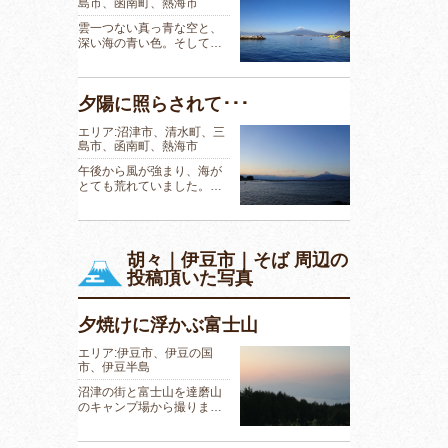
島市、函南町、熱海市
雲一つない真っ青な空と、
深い海の青い色。そして…
夕陽に照らされて･･･
エリア:沼津市、清水町、三
島市、函南町、熱海市
午後から風が強まり、海が
とても荒れていました。…
胡々｜伊豆市｜そば 周辺の
投稿頂いた写真
夕焼けに浮かぶ富士山
エリア:伊豆市、伊豆の国
市、伊豆半島
沼津の街と富士山を達磨山
のキャンプ場から撮りま…