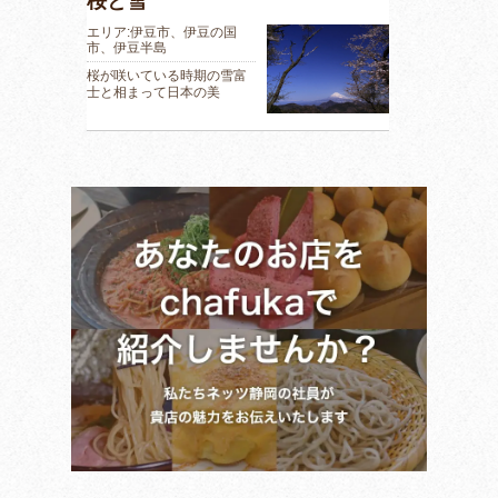
桜と雪
エリア:伊豆市、伊豆の国
市、伊豆半島
桜が咲いている時期の雪富
士と相まって日本の美