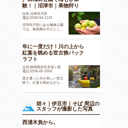
験！｜沼津市｜果物狩り
住所:沼津市戸田
電話:0558-94-2123
沼津市戸田にある梅林公園
では、南高梅を中心とし…
年に一度だけ！川の上から
紅葉を眺める世古狭パック
ラフト
住所:静岡県伊豆市湯ヶ島
電話:0558-85-1056
透き通った水が美しい世古
狭で、紅葉を眺めながら…
胡々｜伊豆市｜そば 周辺の
スタッフが撮影した写真
西浦木負から。