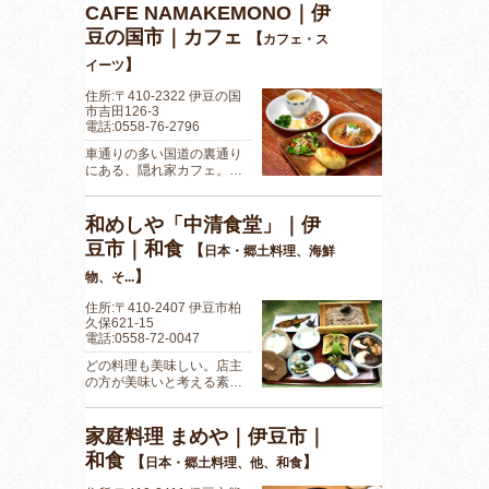
CAFE NAMAKEMONO｜伊
豆の国市｜カフェ
【
カフェ・ス
】
イーツ
住所:〒410-2322 伊豆の国
市吉田126-3
電話:0558-76-2796
車通りの多い国道の裏通り
にある、隠れ家カフェ。…
和めしや「中清食堂」｜伊
豆市｜和食
【
日本・郷土料理、海鮮
】
物、そ...
住所:〒410-2407 伊豆市柏
久保621-15
電話:0558-72-0047
どの料理も美味しい。店主
の方が美味いと考える素…
家庭料理 まめや｜伊豆市｜
和食
【
】
日本・郷土料理、他、和食