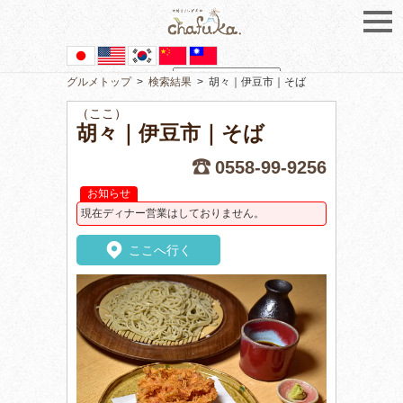
グルメトップ
>
検索結果
>
胡々｜伊豆市｜そば
Powered by
Translate
（ここ）
胡々｜伊豆市｜そば
0558-99-9256
お知らせ
現在ディナー営業はしておりません。
ここへ行く