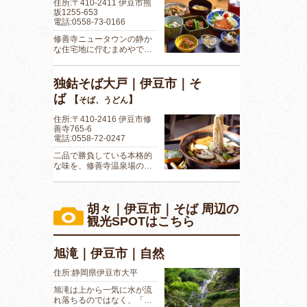
住所:〒410-2411 伊豆市熊
坂1255-653
電話:0558-73-0166
修善寺ニュータウンの静か
な住宅地に佇むまめやで…
独鈷そば大戸｜伊豆市｜そ
ば
【
】
そば、うどん
住所:〒410-2416 伊豆市修
善寺765-6
電話:0558-72-0247
二品で勝負している本格的
な味を、修善寺温泉場の…
胡々｜伊豆市｜そば 周辺の
観光SPOTはこちら
旭滝｜伊豆市｜自然
住所:静岡県伊豆市大平
旭滝は上から一気に水が流
れ落ちるのではなく、「…