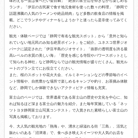
味わえる一度は食べたい金目鯛」「絶景の富士山を仰ぎながら楽しめる
ランチ」「伊豆の古民家で食す地元食材を使った数々の料理」「静岡で
話題沸騰の人気のラーメンや絶品焼肉」など多数の飲食店の情報を掲
載。どこでランチやディナーをしようか？と迷ったら是非使ってみてく
ださい。
観光・体験ページでは「静岡で有名な観光スポット」から「意外と知ら
れていない地元民のみ知る絶景ポイント」をご紹介。ユネスコ世界ジオ
パークに認定された「伊豆半島のジオサイト」「抜群の透明度を誇る最
高レベルの水質の美しい海」「歴史を感じる寺院やパワースポットとし
て知られる神社」など静岡ならではの観光情報が盛りだくさん。観光ル
ートのプラン立てにお役立てください。
また、桜のスポットや花火大会、イルミネーションなどの季節毎のイベ
ント情報や、自然豊かな場所で楽しめるキャンプや釣り、お茶摘み体験
など、静岡でしか体験できないアクティビティ情報も充実。
富士山のページでは、世界遺産である富士山の歴史や文化を中心に、知
れば知るほど深まる富士山の魅力を紹介。また毎年実施している「ネッ
ツトヨタ静岡富士山写真コンテスト」で入賞された素晴らしい富士山の
写真も掲載しております。
今、大人気の観光地の「熱海」や、湧水と緑溢れる街「三島」、活気と
賑わいのある「沼津港」で、食べ歩き映えスイーツや大人気のお店を