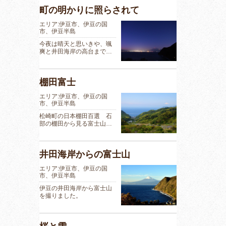
町の明かりに照らされて
エリア:伊豆市、伊豆の国
市、伊豆半島
今夜は晴天と思いきや、颯
爽と井田海岸の高台まで…
棚田富士
エリア:伊豆市、伊豆の国
市、伊豆半島
松崎町の日本棚田百選 石
部の棚田から見る富士山…
井田海岸からの富士山
エリア:伊豆市、伊豆の国
市、伊豆半島
伊豆の井田海岸から富士山
を撮りました。