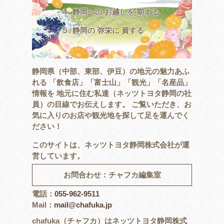
４. 静岡への お越しを 期する
５. 静岡の 弥栄に 資する
静岡県（中部、東部、伊豆）の地元の魅力あふ
れる
「飲食店」「富士山」「観光」「名産品」
情報を
地元に住む私達（ネッツトヨタ静岡の社
員）の目線でお伝えします。
ご覧いただき、お
気に入りのお店や観光地を探して足を運んでく
ださい！
このサイトは、ネッツトヨタ静岡株式会社が運
営しています。
お問合わせ：チャフカ編集室
電話：
055-962-9511
Mail：
mail@chafuka.jp
chafuka（チャフカ）はネッツトヨタ静岡株式