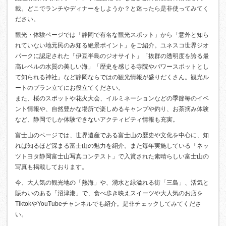
載。どこでランチやディナーをしようか？と迷ったら是非使ってみてく
ださい。
観光・体験ページでは「静岡で有名な観光スポット」から「意外と知ら
れていない地元民のみ知る絶景ポイント」をご紹介。ユネスコ世界ジオ
パークに認定された「伊豆半島のジオサイト」「抜群の透明度を誇る最
高レベルの水質の美しい海」「歴史を感じる寺院やパワースポットとし
て知られる神社」など静岡ならではの観光情報が盛りだくさん。観光ル
ートのプラン立てにお役立てください。
また、桜のスポットや花火大会、イルミネーションなどの季節毎のイベ
ント情報や、自然豊かな場所で楽しめるキャンプや釣り、お茶摘み体験
など、静岡でしか体験できないアクティビティ情報も充実。
富士山のページでは、世界遺産である富士山の歴史や文化を中心に、知
れば知るほど深まる富士山の魅力を紹介。また毎年実施している「ネッ
ツトヨタ静岡富士山写真コンテスト」で入賞された素晴らしい富士山の
写真も掲載しております。
今、大人気の観光地の「熱海」や、湧水と緑溢れる街「三島」、活気と
賑わいのある「沼津港」で、食べ歩き映えスイーツや大人気のお店を
TiktokやYouTubeチャンネルでも紹介。是非チェックしてみてくださ
い。