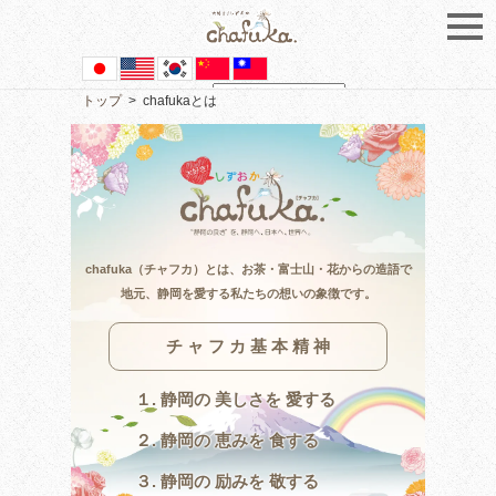
トップ
>
chafukaとは
Powered by
Translate
chafuka（チャフカ）とは、お茶・富士山・花からの造語で
地元、静岡を愛する私たちの想いの象徴です。
チ ャ フ カ 基 本 精 神
１. 静岡の 美しさを 愛する
２. 静岡の 恵みを 食する
３. 静岡の 励みを 敬する