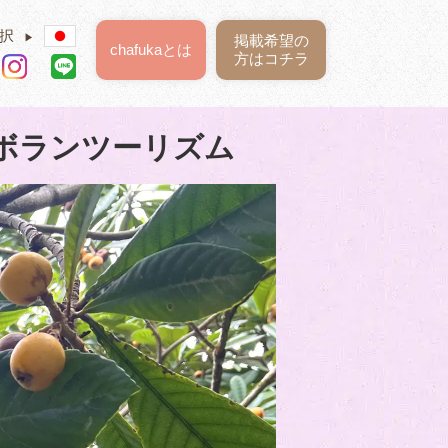
択
▶
掲載希望の
chafukaとは
方はコチラ
ボランツーリズム