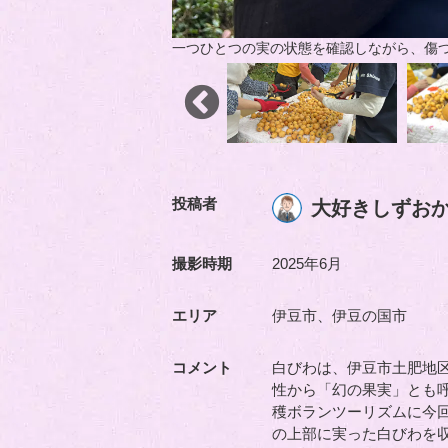
一つひとつの実の状態を確認しながら、傷
投稿者
大好きしずお
撮影時期
2025年6月
エリア
伊豆市、伊豆の国市
コメント
白びわは、伊豆市土肥地
性から「幻の果実」とも
穫ボランツーリズムに今
の上部に実った白びわを