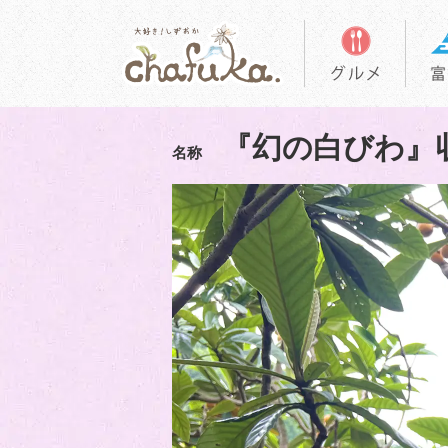
『幻の白びわ』
名称