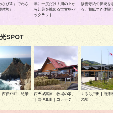
わさび園』でわさ
年に一度だけ！川の上か
修善寺紙の伝統を
穫体験♪
ら紅葉を眺める世古狭パ
る、和紙すき体験
ックラフト
光SPOT
｜西伊豆町｜絶景
西天城高原「牧場の家」
くるら戸田｜沼津
｜西伊豆町｜コテージ
の駅