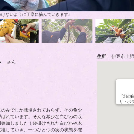
つけないように丁寧に摘んでいきます♪
住所
伊豆市土肥
か
さん
『幻の
り・ボ
区のみでしか栽培されておらず、その希少
呼ばれています。そんな希少な白びわの収
回参加しました！袋掛けされた白びわや木
収穫していき、一つひとつの実の状態を確