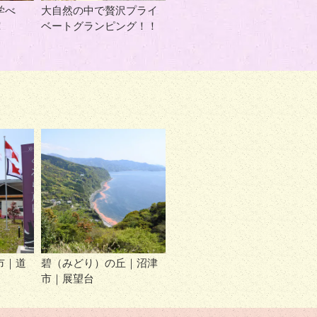
学べ
大自然の中で贅沢プライ
！
ベートグランピング！！
市｜道
碧（みどり）の丘｜沼津
市｜展望台