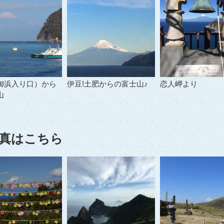
御浜入り口）から
伊豆!土肥からの富士山♪
恋人岬より
山
真はこちら