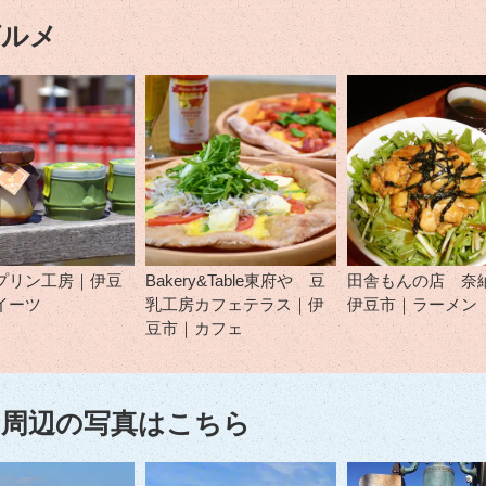
グルメ
プリン工房｜伊豆
Bakery&Table東府や 豆
田舎もんの店 奈
イーツ
乳工房カフェテラス｜伊
伊豆市｜ラーメン
豆市｜カフェ
周辺の写真はこちら