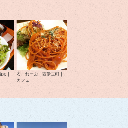
紬太｜
る・れーぶ｜西伊豆町｜
カフェ