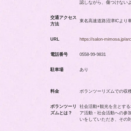
認しながら、傷つけない
交通アクセス
東名高速道路沼津ICより車
方法
URL
https://salon-mimosa.jp/ar
電話番号
0558-99-9831
駐車場
あり
料金
ボランツーリズムでの収
ボランツーリ
社会活動+観光を主とす
ズムとは？
ア活動・社会活動への参
いをしていただき、その