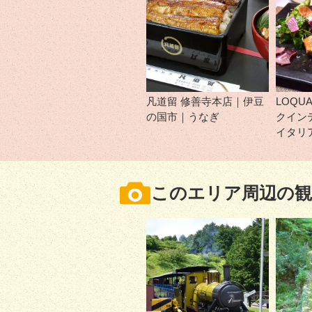
凡道留 修善寺本店｜伊豆
LOQU
の国市｜うなぎ
クイン
イタリ
このエリア周辺の観