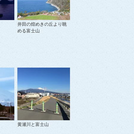
井田の煌めきの丘より眺
める富士山
黄瀬川と富士山