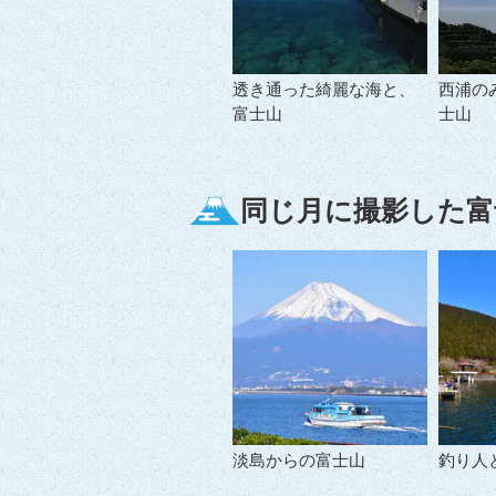
透き通った綺麗な海と、
西浦の
富士山
士山
同じ月に撮影した富
淡島からの富士山
釣り人