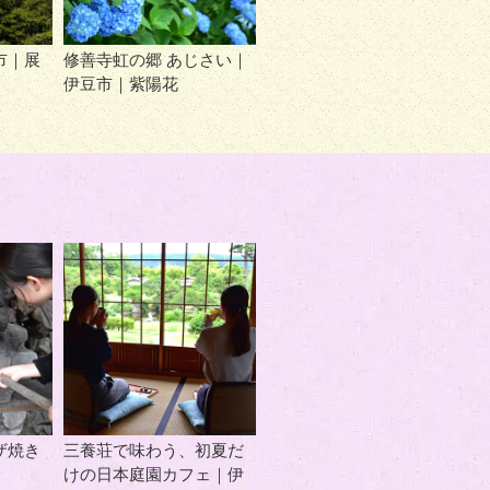
市｜展
修善寺虹の郷 あじさい｜
伊豆市｜紫陽花
ザ焼き
三養荘で味わう、初夏だ
けの日本庭園カフェ｜伊