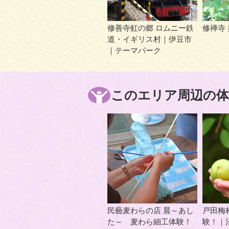
修善寺虹の郷 ロムニー鉄
修禅寺
道・イギリス村｜伊豆市
｜テーマパーク
このエリア周辺の体
民藝麦わらの店 晨～あし
戸田梅
た～ 麦わら細工体験！
験！｜