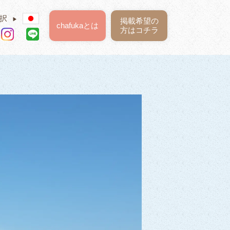
択
▶
掲載希望の
chafukaとは
方はコチラ