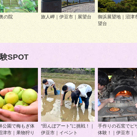
 奥の院
旅人岬｜伊豆市｜展望台
御浜展望地｜沼津
望台
験SPOT
林公園で梅もぎ体
“田んぼアート”に挑戦！｜
手作りの石窯でピ
沼津市｜果物狩り
伊豆市｜イベント
体験！｜伊豆市｜