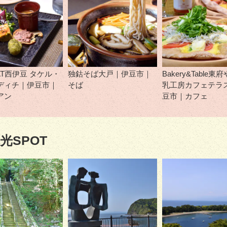
AT西伊豆 タケル・
独鈷そば大戸｜伊豆市｜
Bakery&Table東
ディチ｜伊豆市｜
そば
乳工房カフェテラ
アン
豆市｜カフェ
光SPOT