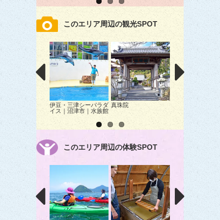
このエリア周辺の観光SPOT
伊豆・三津シーパラダ
真珠院
狩野川堤防（城山
イス｜沼津市｜水族館
ら）の桜｜伊豆の
｜桜
このエリア周辺の体験SPOT