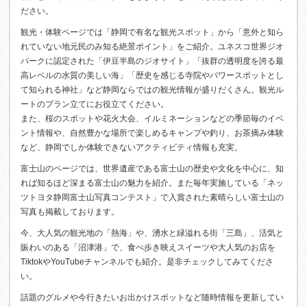
ださい。
観光・体験ページでは「静岡で有名な観光スポット」から「意外と知ら
れていない地元民のみ知る絶景ポイント」をご紹介。ユネスコ世界ジオ
パークに認定された「伊豆半島のジオサイト」「抜群の透明度を誇る最
高レベルの水質の美しい海」「歴史を感じる寺院やパワースポットとし
て知られる神社」など静岡ならではの観光情報が盛りだくさん。観光ル
ートのプラン立てにお役立てください。
また、桜のスポットや花火大会、イルミネーションなどの季節毎のイベ
ント情報や、自然豊かな場所で楽しめるキャンプや釣り、お茶摘み体験
など、静岡でしか体験できないアクティビティ情報も充実。
富士山のページでは、世界遺産である富士山の歴史や文化を中心に、知
れば知るほど深まる富士山の魅力を紹介。また毎年実施している「ネッ
ツトヨタ静岡富士山写真コンテスト」で入賞された素晴らしい富士山の
写真も掲載しております。
今、大人気の観光地の「熱海」や、湧水と緑溢れる街「三島」、活気と
賑わいのある「沼津港」で、食べ歩き映えスイーツや大人気のお店を
TiktokやYouTubeチャンネルでも紹介。是非チェックしてみてくださ
い。
話題のグルメや今行きたいお出かけスポットなど随時情報を更新してい