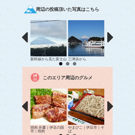
周辺の投稿頂いた写真はこちら
新幹線から見た富士山
三津浜から
満月の夜
このエリア周辺のグルメ
焼肉 弁慶｜伊豆の国
やまびこ｜伊豆市｜そ
POMODORO｜
市｜焼肉
ば
国市｜イタリアン