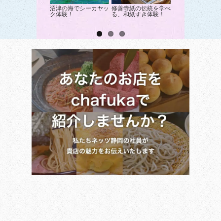
沼津の海でシーカヤッ
修善寺紙の伝統を学べ
修善寺でコーヒー
ク体験！
る、和紙すき体験！
煎体験とドリップ
験！ |伊豆市|珈琲