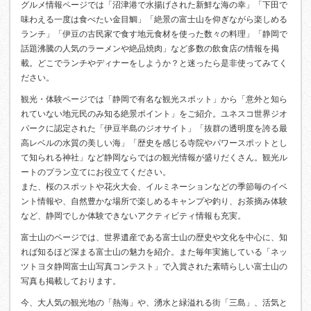
グルメ情報ページでは「沼津港で水揚げされた新鮮な海の幸」「下田で
味わえる一度は食べたい金目鯛」「絶景の富士山を仰ぎながら楽しめる
ランチ」「伊豆の古民家で食す地元食材を使った数々の料理」「静岡で
話題沸騰の人気のラーメンや絶品焼肉」など多数の飲食店の情報を掲
載。どこでランチやディナーをしようか？と迷ったら是非使ってみてく
ださい。
観光・体験ページでは「静岡で有名な観光スポット」から「意外と知ら
れていない地元民のみ知る絶景ポイント」をご紹介。ユネスコ世界ジオ
パークに認定された「伊豆半島のジオサイト」「抜群の透明度を誇る最
高レベルの水質の美しい海」「歴史を感じる寺院やパワースポットとし
て知られる神社」など静岡ならではの観光情報が盛りだくさん。観光ル
ートのプラン立てにお役立てください。
また、桜のスポットや花火大会、イルミネーションなどの季節毎のイベ
ント情報や、自然豊かな場所で楽しめるキャンプや釣り、お茶摘み体験
など、静岡でしか体験できないアクティビティ情報も充実。
富士山のページでは、世界遺産である富士山の歴史や文化を中心に、知
れば知るほど深まる富士山の魅力を紹介。また毎年実施している「ネッ
ツトヨタ静岡富士山写真コンテスト」で入賞された素晴らしい富士山の
写真も掲載しております。
今、大人気の観光地の「熱海」や、湧水と緑溢れる街「三島」、活気と