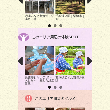
沼津みなと新鮮館｜沼
千本浜公園｜沼津市｜
香貫山(香陵台)の
津市｜港
海
沼津市｜桜
このエリア周辺の体験SPOT
民藝麦わらの店 晨～
蔵屋鳴沢でお茶摘み体
「伊豆三津シーパ
あした～ 麦わら細工
験！
イス」真鯛やブリ
体験！
サやり！
このエリア周辺のグルメ