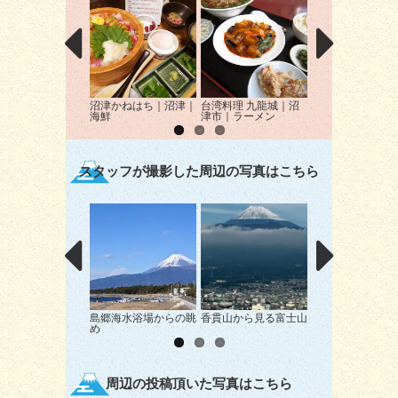
沼津かねはち｜沼津｜
台湾料理 九龍城｜沼
双葉寿司｜沼津市
海鮮
津市｜ラーメン
司
スタッフが撮影した周辺の写真はこちら
島郷海水浴場からの眺
香貫山から見る富士山
石の富士山？？？
め
周辺の投稿頂いた写真はこちら