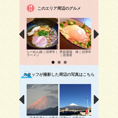
このエリア周辺のグルメ
らーめん銕｜沼津市｜
男前酒場 雄｜沼津市
もんじゃ焼き・鉄
ラーメン
｜居酒屋
き はがし｜沼津
居酒屋
スタッフが撮影した周辺の写真はこちら
「千本松原からの富士
沼津からの富士山
松林越しの富士山