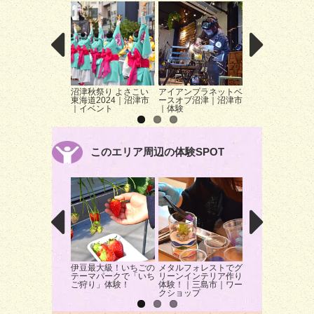
沼津秋祭り よさこい
アイアンプラネットベ
ぬまづ港の街BA
東海道2024｜沼津市
ースオブ沼津｜沼津市
沼津市｜イベント
｜イベント
｜体験
このエリア周辺の体験SPOT
伊豆最大級！いちごの
メタルフォレストでグ
蔵屋鳴沢でお茶摘
テーマパークで「いち
リーンインテリア作り
験！
ご狩り」体験！
体験！｜三島市｜ワー
クショップ