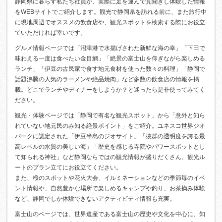
静岡県に暮らす私たち社員が、実際に足を運んで見聞きし体験した情報
をWEBサイトでご紹介します。観光で静岡県を訪れる前に、また旅行中
に現地周辺でオススメの飲食店や、観光スポットを検索する際にお役立
ていただければ幸いです。
グルメ情報ページでは「沼津港で水揚げされた新鮮な海の幸」「下田で
味わえる一度は食べたい金目鯛」「絶景の富士山を仰ぎながら楽しめる
ランチ」「伊豆の古民家で食す地元食材を使った数々の料理」「静岡で
話題沸騰の人気のラーメンや絶品焼肉」など多数の飲食店の情報を掲
載。どこでランチやディナーをしようか？と迷ったら是非使ってみてく
ださい。
観光・体験ページでは「静岡で有名な観光スポット」から「意外と知ら
れていない地元民のみ知る絶景ポイント」をご紹介。ユネスコ世界ジオ
パークに認定された「伊豆半島のジオサイト」「抜群の透明度を誇る最
高レベルの水質の美しい海」「歴史を感じる寺院やパワースポットとし
て知られる神社」など静岡ならではの観光情報が盛りだくさん。観光ル
ートのプラン立てにお役立てください。
また、桜のスポットや花火大会、イルミネーションなどの季節毎のイベ
ント情報や、自然豊かな場所で楽しめるキャンプや釣り、お茶摘み体験
など、静岡でしか体験できないアクティビティ情報も充実。
富士山のページでは、世界遺産である富士山の歴史や文化を中心に、知