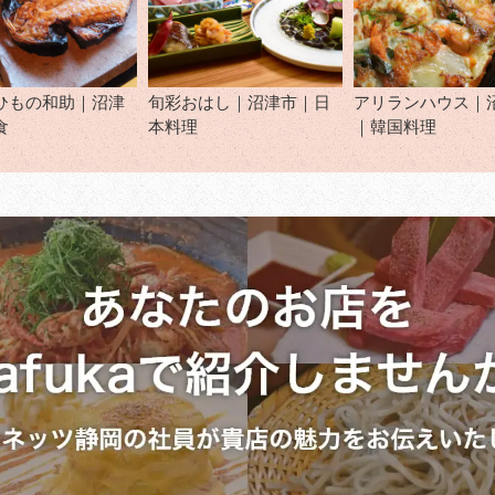
ひもの和助｜沼津
旬彩おはし｜沼津市｜日
アリランハウス｜
食
本料理
｜韓国料理