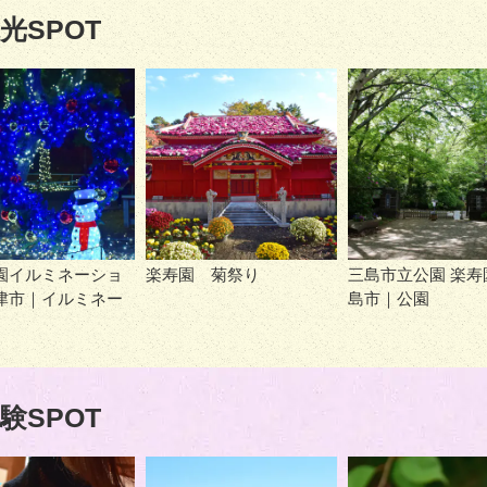
光SPOT
園イルミネーショ
楽寿園 菊祭り
三島市立公園 楽寿
津市｜イルミネー
島市｜公園
験SPOT