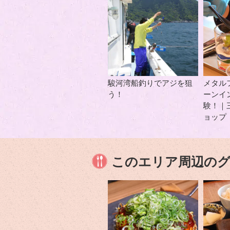
駿河湾船釣りでアジを狙
メタル
う！
ーンイ
験！｜
ョップ
このエリア周辺の