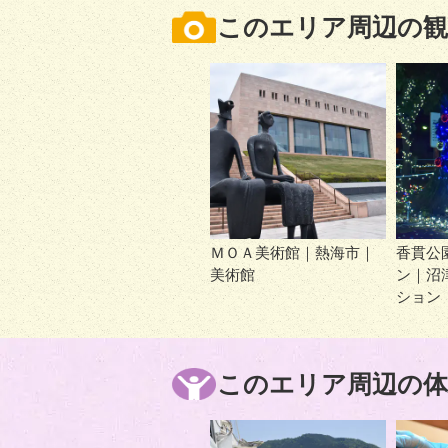
このエリア周辺の観
ＭＯＡ美術館｜熱海市｜
香貫公
美術館
ン｜沼
ション
このエリア周辺の体