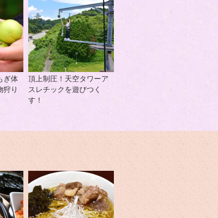
もぎ体
頂上制圧！天空タワーア
物狩り
スレチックを遊びつく
す！