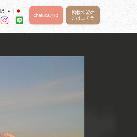
択
▶
掲載希望の
chafukaとは
方はコチラ