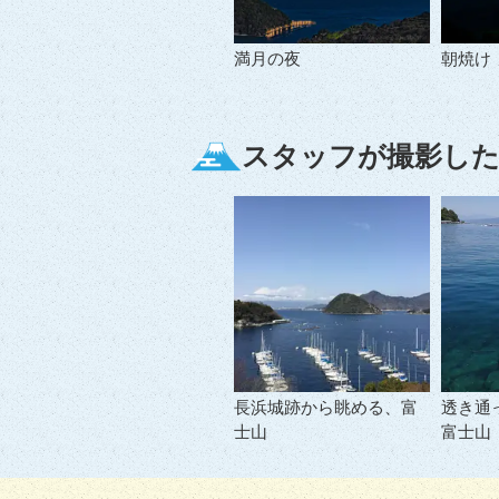
満月の夜
朝焼け
スタッフが撮影した
長浜城跡から眺める、富
透き通
士山
富士山