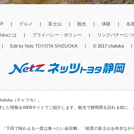
OP
グルメ
富士山
観光
体験
名
afukaとは
プライバシー・ポリシー
リンクバナーにつ
Edit by Netz TOYOTA SHIZUOKA
© 2017 chafuka
fuka（チャフカ）。
験した情報をWEBサイトでご紹介します。観光で静岡県を訪れる前に、
」「下田で味わえる一度は食べたい金目鯛」「絶景の富士山を仰ぎなが