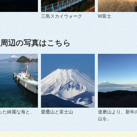
三島スカイウォーク
W富士
周辺の写真はこちら
った綺麗な海と、
愛鷹山と富士山
達磨山より、新年
山を。