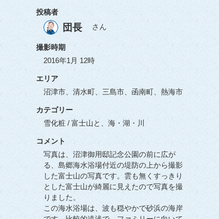
投稿者
団長
さん
撮影時期
2016年1月 12時
エリア
沼津市、清水町、三島市、函南町、熱海市
カテゴリー
雪化粧 / 富士山と、海・湖・川
コメント
写真は、沼津御用邸記念公園の前に広が
る、島郷海水浴場付近の堤防の上から撮影
した富士山の写真です。雲も無くすっきり
とした富士山が綺麗に見えたので写真を撮
りました。
この海水浴場は、波も穏やかで砂浜の海岸
です。比較的遠浅で、ファミリーに向いて