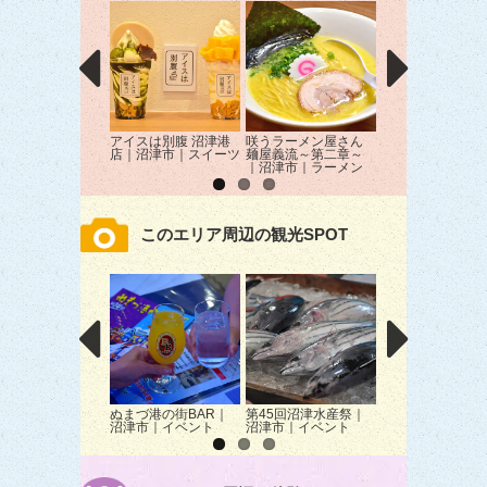
アイスは別腹 沼津港
咲うラーメン屋さん
海人｜沼津市｜居
店｜沼津市｜スイーツ
麺屋義流～第二章～
｜沼津市｜ラーメン
このエリア周辺の観光SPOT
ぬまづ港の街BAR｜
第45回沼津水産祭｜
ふわふわ｜沼津市
沼津市｜イベント
沼津市｜イベント
物ふれあい