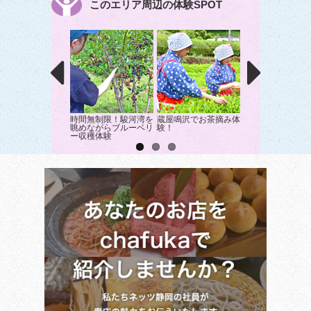
このエリア周辺の体験SPOT
時間無制限！駿河湾を
蔵屋鳴沢でお茶摘み体
戸田梅林公園で梅
眺めながらブルーベリ
験！
体験！｜沼津市｜
ー収穫体験
狩り