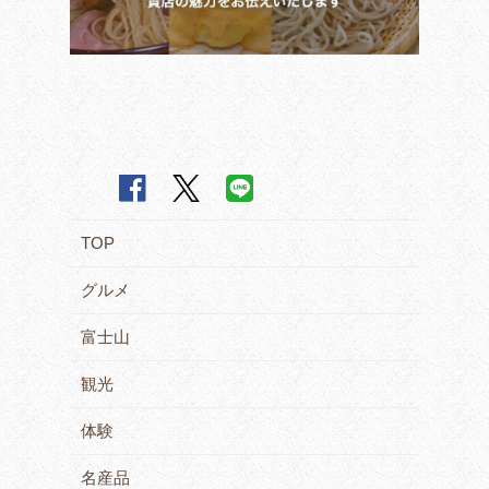
TOP
グルメ
富士山
観光
体験
名産品