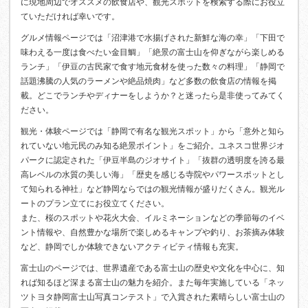
に現地周辺でオススメの飲食店や、観光スポットを検索する際にお役立
ていただければ幸いです。
グルメ情報ページでは「沼津港で水揚げされた新鮮な海の幸」「下田で
味わえる一度は食べたい金目鯛」「絶景の富士山を仰ぎながら楽しめる
ランチ」「伊豆の古民家で食す地元食材を使った数々の料理」「静岡で
話題沸騰の人気のラーメンや絶品焼肉」など多数の飲食店の情報を掲
載。どこでランチやディナーをしようか？と迷ったら是非使ってみてく
ださい。
観光・体験ページでは「静岡で有名な観光スポット」から「意外と知ら
れていない地元民のみ知る絶景ポイント」をご紹介。ユネスコ世界ジオ
パークに認定された「伊豆半島のジオサイト」「抜群の透明度を誇る最
高レベルの水質の美しい海」「歴史を感じる寺院やパワースポットとし
て知られる神社」など静岡ならではの観光情報が盛りだくさん。観光ル
ートのプラン立てにお役立てください。
また、桜のスポットや花火大会、イルミネーションなどの季節毎のイベ
ント情報や、自然豊かな場所で楽しめるキャンプや釣り、お茶摘み体験
など、静岡でしか体験できないアクティビティ情報も充実。
富士山のページでは、世界遺産である富士山の歴史や文化を中心に、知
れば知るほど深まる富士山の魅力を紹介。また毎年実施している「ネッ
ツトヨタ静岡富士山写真コンテスト」で入賞された素晴らしい富士山の