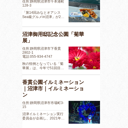
住所:静岡県沼津市千本港町
128-3
「第14回みなとオアシス
Sea級グルメin沼津」が2…
沼津御用邸記念公園「菊華
展」
住所:静岡県沼津市下香貫
2802-1
電話:055-934-4747
秋の恒例となっている「菊
華展」は、今年で51回目…
香貫公園イルミネーション
｜沼津市｜イルミネーショ
ン
住所:静岡県沼津市市場町3-
15
沼津イルミネーション実行
委員会が企画し、2021年…