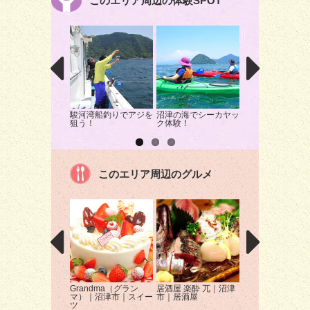
このエリア周辺の体験SPOT
駿河湾船釣りでアジを
沼津の海でシーカヤッ
頂上制圧！天空タ
狙う！
ク体験！
アスレチックを遊
くす！
このエリア周辺のグルメ
Grandma（グラン
居酒屋 楽酔 兀｜沼津
らーめん銕｜沼津
マ）｜沼津市｜スイー
市｜居酒屋
ラーメン
ツ