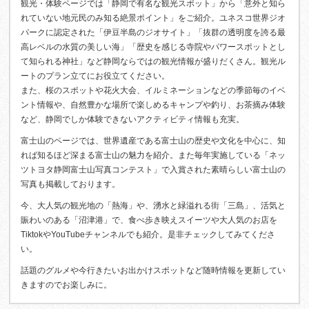
観光・体験ページでは「静岡で有名な観光スポット」から「意外と知ら
れていない地元民のみ知る絶景ポイント」をご紹介。ユネスコ世界ジオ
パークに認定された「伊豆半島のジオサイト」「抜群の透明度を誇る最
高レベルの水質の美しい海」「歴史を感じる寺院やパワースポットとし
て知られる神社」など静岡ならではの観光情報が盛りだくさん。観光ル
ートのプラン立てにお役立てください。
また、桜のスポットや花火大会、イルミネーションなどの季節毎のイベ
ント情報や、自然豊かな場所で楽しめるキャンプや釣り、お茶摘み体験
など、静岡でしか体験できないアクティビティ情報も充実。
富士山のページでは、世界遺産である富士山の歴史や文化を中心に、知
れば知るほど深まる富士山の魅力を紹介。また毎年実施している「ネッ
ツトヨタ静岡富士山写真コンテスト」で入賞された素晴らしい富士山の
写真も掲載しております。
今、大人気の観光地の「熱海」や、湧水と緑溢れる街「三島」、活気と
賑わいのある「沼津港」で、食べ歩き映えスイーツや大人気のお店を
TiktokやYouTubeチャンネルでも紹介。是非チェックしてみてくださ
い。
話題のグルメや今行きたいお出かけスポットなど随時情報を更新してい
きますのでお楽しみに。