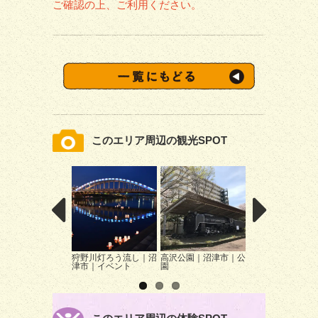
ご確認の上、ご利用ください。
このエリア周辺の観光SPOT
狩野川灯ろう流し｜沼
高沢公園｜沼津市｜公
沼津こいのぼりフ
津市｜イベント
園
ティバル｜沼津市
ベント