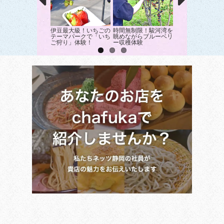
伊豆最大級！いちごの
時間無制限！駿河湾を
修善寺紙の伝統を
テーマパークで「いち
眺めながらブルーベリ
る、和紙すき体験
ご狩り」体験！
ー収穫体験