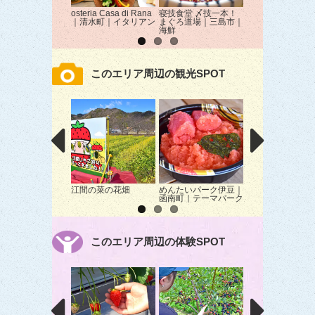
osteria Casa di Rana
寝技食堂 〆技一本！
御殿川｜三島市｜
｜清水町｜イタリアン
まぐろ道場｜三島市｜
ぎ
海鮮
このエリア周辺の観光SPOT
江間の菜の花畑
めんたいパーク伊豆｜
沼津御用邸記念公
函南町｜テーマパーク
「菊華展」
このエリア周辺の体験SPOT