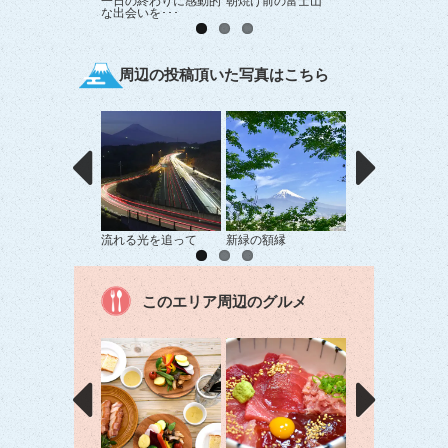
一日の終わりに感動的
朝焼け前の富士山
中伊豆からの富士
な出会いを･･･
周辺の投稿頂いた写真はこちら
流れる光を追って
新緑の額縁
満月の夜
このエリア周辺のグルメ