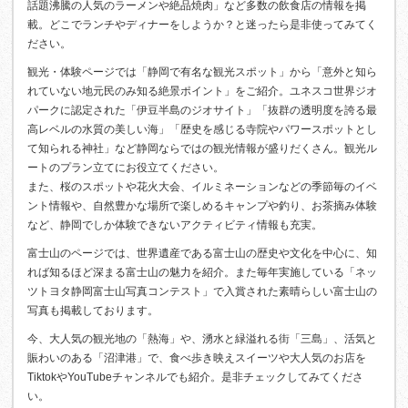
話題沸騰の人気のラーメンや絶品焼肉」など多数の飲食店の情報を掲
載。どこでランチやディナーをしようか？と迷ったら是非使ってみてく
ださい。
観光・体験ページでは「静岡で有名な観光スポット」から「意外と知ら
れていない地元民のみ知る絶景ポイント」をご紹介。ユネスコ世界ジオ
パークに認定された「伊豆半島のジオサイト」「抜群の透明度を誇る最
高レベルの水質の美しい海」「歴史を感じる寺院やパワースポットとし
て知られる神社」など静岡ならではの観光情報が盛りだくさん。観光ル
ートのプラン立てにお役立てください。
また、桜のスポットや花火大会、イルミネーションなどの季節毎のイベ
ント情報や、自然豊かな場所で楽しめるキャンプや釣り、お茶摘み体験
など、静岡でしか体験できないアクティビティ情報も充実。
富士山のページでは、世界遺産である富士山の歴史や文化を中心に、知
れば知るほど深まる富士山の魅力を紹介。また毎年実施している「ネッ
ツトヨタ静岡富士山写真コンテスト」で入賞された素晴らしい富士山の
写真も掲載しております。
今、大人気の観光地の「熱海」や、湧水と緑溢れる街「三島」、活気と
賑わいのある「沼津港」で、食べ歩き映えスイーツや大人気のお店を
TiktokやYouTubeチャンネルでも紹介。是非チェックしてみてくださ
い。