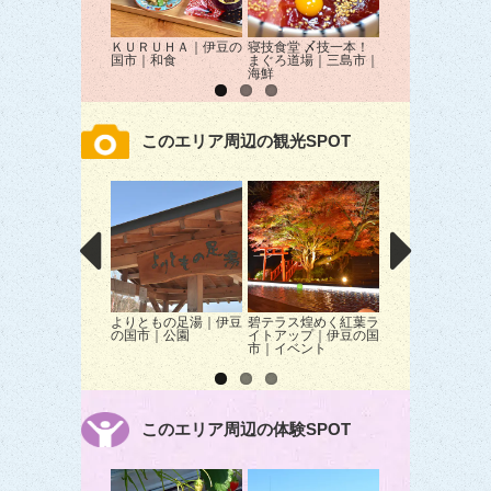
ＫＵＲＵＨＡ｜伊豆の
寝技食堂 〆技一本！
もんれぇぶ｜函南
国市｜和食
まぐろ道場｜三島市｜
パン
海鮮
このエリア周辺の観光SPOT
よりともの足湯｜伊豆
碧テラス煌めく紅葉ラ
鎌倉殿の13人 伊
の国市｜公園
イトアップ｜伊豆の国
国大河ドラマ館
市｜イベント
このエリア周辺の体験SPOT