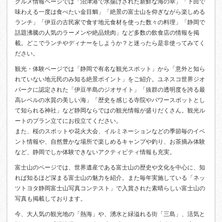
グルメ情報ページでは「沼津港で水揚げされた新鮮な海の幸」「下田で
味わえる一度は食べたい金目鯛」「絶景の富士山を仰ぎながら楽しめる
ランチ」「伊豆の古民家で食す地元食材を使った数々の料理」「静岡で
話題沸騰の人気のラーメンや絶品焼肉」など多数の飲食店の情報を掲
載。どこでランチやディナーをしようか？と迷ったら是非使ってみてく
ださい。
観光・体験ページでは「静岡で有名な観光スポット」から「意外と知ら
れていない地元民のみ知る絶景ポイント」をご紹介。ユネスコ世界ジオ
パークに認定された「伊豆半島のジオサイト」「抜群の透明度を誇る最
高レベルの水質の美しい海」「歴史を感じる寺院やパワースポットとし
て知られる神社」など静岡ならではの観光情報が盛りだくさん。観光ル
ートのプラン立てにお役立てください。
また、桜のスポットや花火大会、イルミネーションなどの季節毎のイベ
ント情報や、自然豊かな場所で楽しめるキャンプや釣り、お茶摘み体験
など、静岡でしか体験できないアクティビティ情報も充実。
富士山のページでは、世界遺産である富士山の歴史や文化を中心に、知
れば知るほど深まる富士山の魅力を紹介。また毎年実施している「ネッ
ツトヨタ静岡富士山写真コンテスト」で入賞された素晴らしい富士山の
写真も掲載しております。
今、大人気の観光地の「熱海」や、湧水と緑溢れる街「三島」、活気と