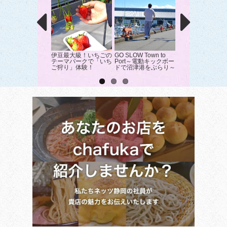
伊豆最大級！いちごの
GO SLOW Town to
メタルフォレスト
テーマパークで「いち
Port～電動キックボー
リーンインテリア
ご狩り」体験！
ドで沼津港をぶらり～
体験！｜三島市｜
クショップ