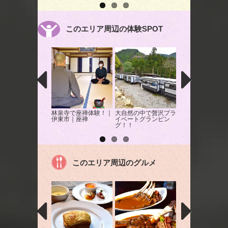
このエリア周辺の体験SPOT
林泉寺で座禅体験！｜
大自然の中で贅沢プラ
堂ヶ島遊覧船で天
伊東市｜座禅
イベートグランピン
をめぐる
グ！！
このエリア周辺のグルメ