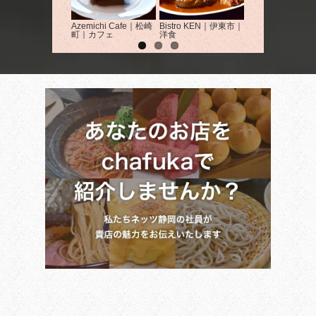
Azemichi Cafe｜松崎
Bistro KEN｜伊東市｜
えんがわビュッフ
町｜カフェ
洋食
OCO｜下田市｜