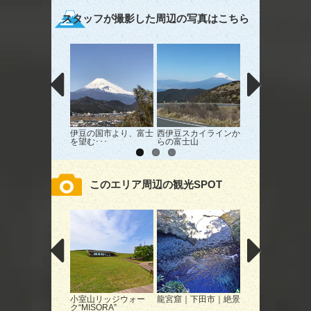
スタッフが撮影した周辺の写真はこちら
伊豆の国市より、富士
西伊豆スカイラインか
紺碧の青。
を望む･･･
らの富士山
このエリア周辺の観光SPOT
小室山リッジウォー
龍宮窟｜下田市｜絶景
河津バガテル公園
ク“MISORA”
津町｜公園