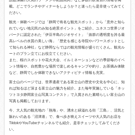
話題沸騰の人気のラーメンや絶品焼肉」など多数の飲食店の情報を掲
載。どこでランチやディナーをしようか？と迷ったら是非使ってみてく
ださい。
観光・体験ページでは「静岡で有名な観光スポット」から「意外と知ら
れていない地元民のみ知る絶景ポイント」をご紹介。ユネスコ世界ジオ
パークに認定された「伊豆半島のジオサイト」「抜群の透明度を誇る最
高レベルの水質の美しい海」「歴史を感じる寺院やパワースポットとし
て知られる神社」など静岡ならではの観光情報が盛りだくさん。観光ル
ートのプラン立てにお役立てください。
また、桜のスポットや花火大会、イルミネーションなどの季節毎のイベ
ント情報や、自然豊かな場所で楽しめるキャンプや釣り、お茶摘み体験
など、静岡でしか体験できないアクティビティ情報も充実。
富士山のページでは、世界遺産である富士山の歴史や文化を中心に、知
れば知るほど深まる富士山の魅力を紹介。また毎年実施している「ネッ
ツトヨタ静岡富士山写真コンテスト」で入賞された素晴らしい富士山の
写真も掲載しております。
今、大人気の観光地の「熱海」や、湧水と緑溢れる街「三島」、活気と
賑わいのある「沼津港」で、食べ歩き映えスイーツや大人気のお店を
TiktokやYouTubeチャンネルでも紹介。是非チェックしてみてくださ
い。