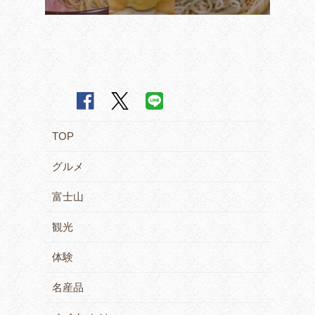
TOP
グルメ
富士山
観光
体験
名産品