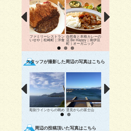
ファミリーレストラン
自然食と本格カレーの
合掌｜下田市｜そ
いせや｜松崎町｜洋食
店 Be Happy｜南伊豆
町｜オーガニック
スタッフが撮影した周辺の写真はこちら
彫刻ラインからの眺め
雲見からの富士山
雲見海岸からの富
周辺の投稿頂いた写真はこちら