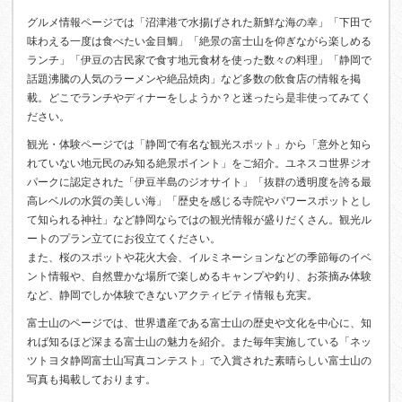
グルメ情報ページでは「沼津港で水揚げされた新鮮な海の幸」「下田で
味わえる一度は食べたい金目鯛」「絶景の富士山を仰ぎながら楽しめる
ランチ」「伊豆の古民家で食す地元食材を使った数々の料理」「静岡で
話題沸騰の人気のラーメンや絶品焼肉」など多数の飲食店の情報を掲
載。どこでランチやディナーをしようか？と迷ったら是非使ってみてく
ださい。
観光・体験ページでは「静岡で有名な観光スポット」から「意外と知ら
れていない地元民のみ知る絶景ポイント」をご紹介。ユネスコ世界ジオ
パークに認定された「伊豆半島のジオサイト」「抜群の透明度を誇る最
高レベルの水質の美しい海」「歴史を感じる寺院やパワースポットとし
て知られる神社」など静岡ならではの観光情報が盛りだくさん。観光ル
ートのプラン立てにお役立てください。
また、桜のスポットや花火大会、イルミネーションなどの季節毎のイベ
ント情報や、自然豊かな場所で楽しめるキャンプや釣り、お茶摘み体験
など、静岡でしか体験できないアクティビティ情報も充実。
富士山のページでは、世界遺産である富士山の歴史や文化を中心に、知
れば知るほど深まる富士山の魅力を紹介。また毎年実施している「ネッ
ツトヨタ静岡富士山写真コンテスト」で入賞された素晴らしい富士山の
写真も掲載しております。