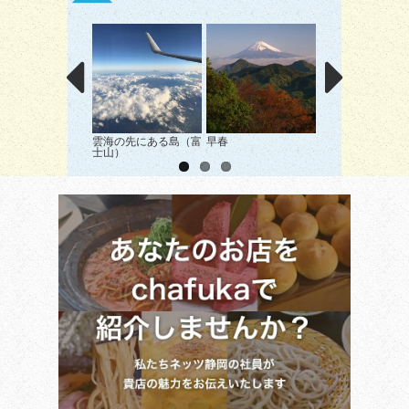
雲海の先にある島（富
早春
桜と雪
士山）