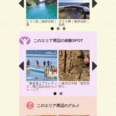
ヒリゾ浜｜南伊豆町｜
タライ岬｜南伊豆町｜
みなみの桜と菜の
海
自然
つり｜南伊豆町｜
このエリア周辺の体験SPOT
「妻良海上アスレチッ
一条竹の子村「四方竹
モンキーベイで野
ク」飛び込み台からジ
狩り」
サルたちと触れ合
ャ～ンプ
このエリア周辺のグルメ