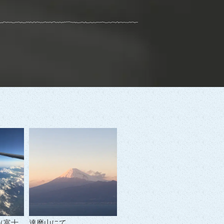
（富士
達磨山にて