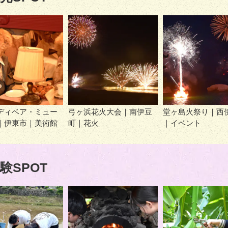
ディベア・ミュー
弓ヶ浜花火大会｜南伊豆
堂ヶ島火祭り｜西
｜伊東市｜美術館
町｜花火
｜イベント
験SPOT