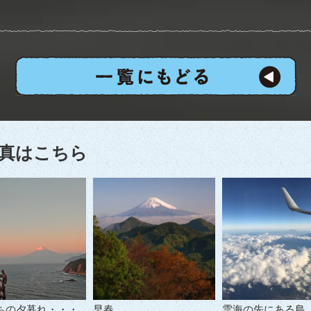
真はこちら
ちの夕暮れ・・・
早春
雲海の先にある島