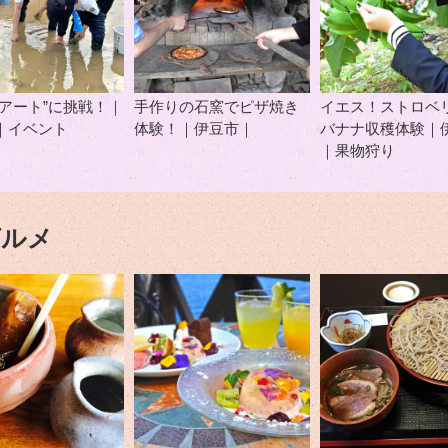
ぼアート”に挑戦！｜
手作りの石窯でピザ焼き
イエス！ストロベ
｜イベント
体験！｜伊豆市｜
バナナ収穫体験｜
｜果物狩り
グルメ