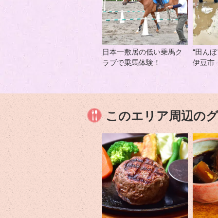
日本一敷居の低い乗馬ク
“田ん
ラブで乗馬体験！
伊豆市
このエリア周辺の