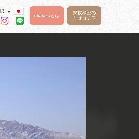
択
▶
掲載希望の
chafukaとは
方はコチラ