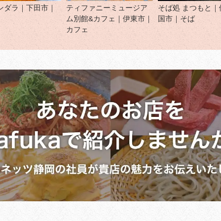
ンダラ｜下田市｜
ティファニーミュージア
そば処 まつもと｜
ム別館&カフェ｜伊東市｜
国市｜そば
カフェ