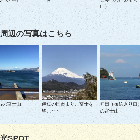
山）
周辺の写真はこちら
らの富士山
伊豆の国市より、富士を
戸田（御浜入り口
望む･･･
の富士山
光SPOT