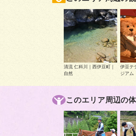
清流 仁科川｜西伊豆町｜
伊豆テ
自然
ジアム
このエリア周辺の体