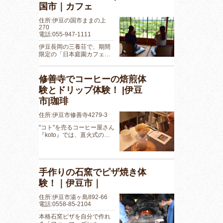
国市｜カフェ
住所:伊豆の国市ままの上
270
電話:055-947-1111
伊豆長岡の三養荘で、期間
限定の「日本庭園カフェ…
修善寺でコーヒーの焙煎体
験とドリップ体験！ |伊豆
市|珈琲
住所:伊豆市修善寺4279-3
"コト"を売るコーヒー屋さん
『koto』では、直火式の…
手作りの石窯でピザ焼き体
験！｜伊豆市｜
住所:伊豆市湯ヶ島892-66
電話:0558-85-2104
本格石窯ピザを自分で作れ