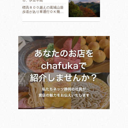
市、伊豆半島
標高８００越えの葛城山遊
歩道があり車通行ＯＫ幾…