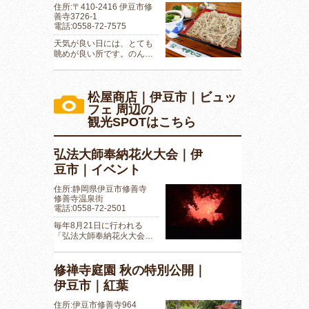
住所:〒410-2416 伊豆市修
善寺3726-1
電話:0558-72-7575
天気が良い日には、とても
眺めが良い所です。のん…
松屋商店｜伊豆市｜ビュッ
フェ 周辺の
観光SPOTはこちら
弘法大師奉納花火大会｜伊
豆市｜イベント
住所:静岡県伊豆市修善寺
修善寺温泉街
電話:0558-72-2501
毎年8月21日に行われる
「弘法大師奉納花火大会…
修禅寺庭園 秋の特別公開｜
伊豆市｜紅葉
住所:伊豆市修善寺964