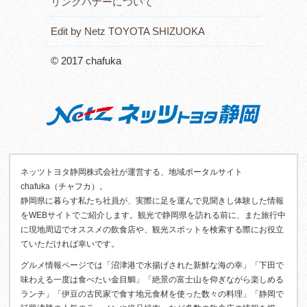
リンクバナーについて
Edit by Netz TOYOTA SHIZUOKA
© 2017 chafuka
ネッツトヨタ静岡株式会社が運営する、地域ポータルサイト
chafuka（チャフカ）。
静岡県に暮らす私たち社員が、実際に足を運んで見聞きし体験した情報
をWEBサイトでご紹介します。観光で静岡県を訪れる前に、また旅行中
に現地周辺でオススメの飲食店や、観光スポットを検索する際にお役立
ていただければ幸いです。
グルメ情報ページでは「沼津港で水揚げされた新鮮な海の幸」「下田で
味わえる一度は食べたい金目鯛」「絶景の富士山を仰ぎながら楽しめる
ランチ」「伊豆の古民家で食す地元食材を使った数々の料理」「静岡で