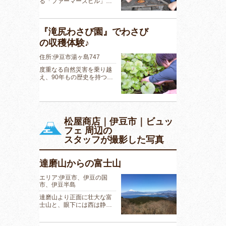
る「ファーマーズヒル」…
『滝尻わさび園』でわさび
の収穫体験♪
住所:伊豆市湯ヶ島747
度重なる自然災害を乗り越
え、90年もの歴史を持つ…
松屋商店｜伊豆市｜ビュッ
フェ 周辺の
スタッフが撮影した写真
達磨山からの富士山
エリア:伊豆市、伊豆の国
市、伊豆半島
達磨山より正面に壮大な富
士山と、眼下には西は静…