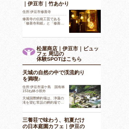
｜伊豆市｜竹あかり
住所:伊豆市修善寺
修善寺の伝統工芸である
「修善寺和紙」と「修善…
松屋商店｜伊豆市｜ビュッ
フェ 周辺の
体験SPOTはこちら
天城の自然の中で渓流釣り
を満喫♪
住所:伊豆市湯ケ島 国有林
153ね林小班外
天城国際鱒釣場は、浄蓮の
滝を望む常設の鱒釣場で…
三養荘で味わう、初夏だけ
の日本庭園カフェ｜伊豆の