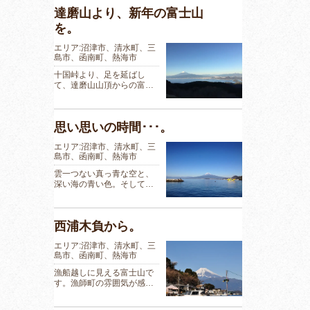
達磨山より、新年の富士山
を。
エリア:沼津市、清水町、三
島市、函南町、熱海市
十国峠より、足を延ばし
て、達磨山山頂からの富…
思い思いの時間･･･。
エリア:沼津市、清水町、三
島市、函南町、熱海市
雲一つない真っ青な空と、
深い海の青い色。そして…
西浦木負から。
エリア:沼津市、清水町、三
島市、函南町、熱海市
漁船越しに見える富士山で
す。漁師町の雰囲気が感…