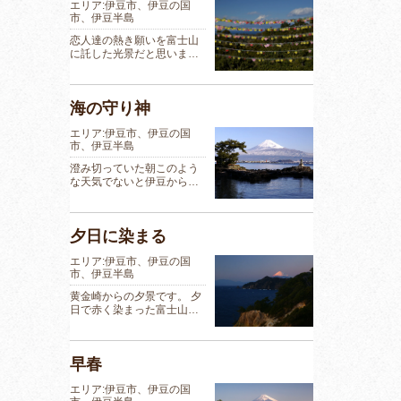
エリア:伊豆市、伊豆の国
市、伊豆半島
恋人達の熱き願いを富士山
に託した光景だと思いま…
海の守り神
エリア:伊豆市、伊豆の国
市、伊豆半島
澄み切っていた朝このよう
な天気でないと伊豆から…
夕日に染まる
エリア:伊豆市、伊豆の国
市、伊豆半島
黄金崎からの夕景です。 夕
日で赤く染まった富士山…
早春
エリア:伊豆市、伊豆の国