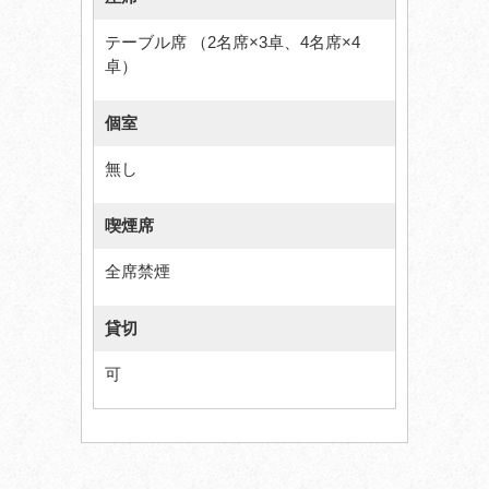
テーブル席 （2名席×3卓、4名席×4
卓）
個室
無し
喫煙席
全席禁煙
貸切
可