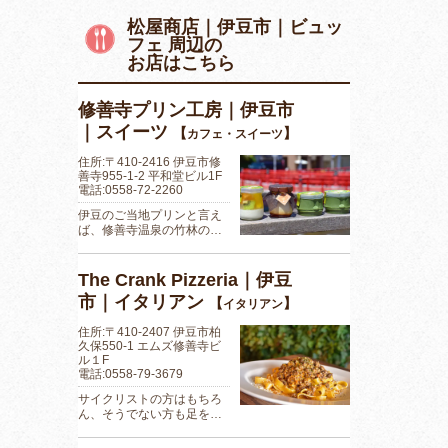
松屋商店｜伊豆市｜ビュッ
フェ 周辺の
お店はこちら
修善寺プリン工房｜伊豆市
｜スイーツ
【
】
カフェ・スイーツ
住所:〒410-2416 伊豆市修
善寺955-1-2 平和堂ビル1F
電話:0558-72-2260
伊豆のご当地プリンと言え
ば、修善寺温泉の竹林の…
The Crank Pizzeria｜伊豆
市｜イタリアン
【
】
イタリアン
住所:〒410-2407 伊豆市柏
久保550-1 エムズ修善寺ビ
ル１F
電話:0558-79-3679
サイクリストの方はもちろ
ん、そうでない方も足を…