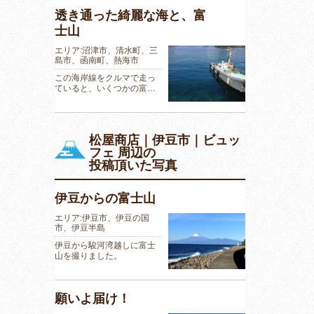
透き通った綺麗な海と、富
士山
エリア:沼津市、清水町、三
島市、函南町、熱海市
この海岸線をクルマで走っ
ていると、いくつかの富…
松屋商店｜伊豆市｜ビュッ
フェ 周辺の
投稿頂いた写真
伊豆からの富士山
エリア:伊豆市、伊豆の国
市、伊豆半島
伊豆から駿河湾越しに富士
山を撮りました。
願いよ届け！