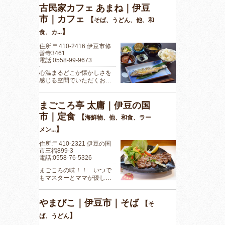
古民家カフェ あまね｜伊豆
市｜カフェ
【
そば、うどん、他、和
】
食、カ...
住所:〒410-2416 伊豆市修
善寺3461
電話:0558-99-9673
心温まるどこか懐かしさを
感じる空間でいただくお…
まごころ亭 太庸｜伊豆の国
市｜定食
【
海鮮物、他、和食、ラー
】
メン...
住所:〒410-2321 伊豆の国
市三福899-3
電話:0558-76-5326
まごころの味！！ いつで
もマスターとママが優し…
やまびこ｜伊豆市｜そば
【
そ
】
ば、うどん