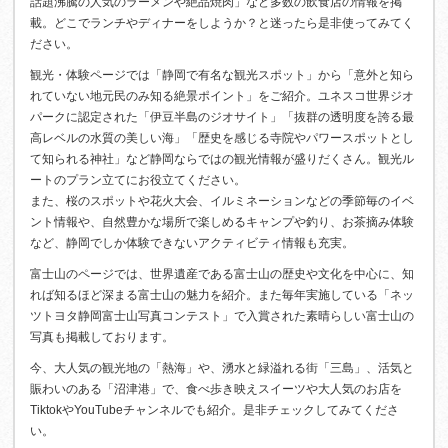
話題沸騰の人気のラーメンや絶品焼肉」など多数の飲食店の情報を掲
載。どこでランチやディナーをしようか？と迷ったら是非使ってみてく
ださい。
観光・体験ページでは「静岡で有名な観光スポット」から「意外と知ら
れていない地元民のみ知る絶景ポイント」をご紹介。ユネスコ世界ジオ
パークに認定された「伊豆半島のジオサイト」「抜群の透明度を誇る最
高レベルの水質の美しい海」「歴史を感じる寺院やパワースポットとし
て知られる神社」など静岡ならではの観光情報が盛りだくさん。観光ル
ートのプラン立てにお役立てください。
また、桜のスポットや花火大会、イルミネーションなどの季節毎のイベ
ント情報や、自然豊かな場所で楽しめるキャンプや釣り、お茶摘み体験
など、静岡でしか体験できないアクティビティ情報も充実。
富士山のページでは、世界遺産である富士山の歴史や文化を中心に、知
れば知るほど深まる富士山の魅力を紹介。また毎年実施している「ネッ
ツトヨタ静岡富士山写真コンテスト」で入賞された素晴らしい富士山の
写真も掲載しております。
今、大人気の観光地の「熱海」や、湧水と緑溢れる街「三島」、活気と
賑わいのある「沼津港」で、食べ歩き映えスイーツや大人気のお店を
TiktokやYouTubeチャンネルでも紹介。是非チェックしてみてくださ
い。