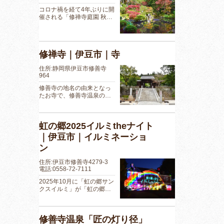
コロナ禍を経て4年ぶりに開
催される「修禅寺庭園 秋…
修禅寺｜伊豆市｜寺
住所:静岡県伊豆市修善寺
964
修善寺の地名の由来となっ
たお寺で、修善寺温泉の…
虹の郷2025イルミtheナイト
｜伊豆市｜イルミネーショ
ン
住所:伊豆市修善寺4279-3
電話:0558-72-7111
2025年10月に「虹の郷サン
クスイルミ」が「虹の郷…
修善寺温泉「匠の灯り径」