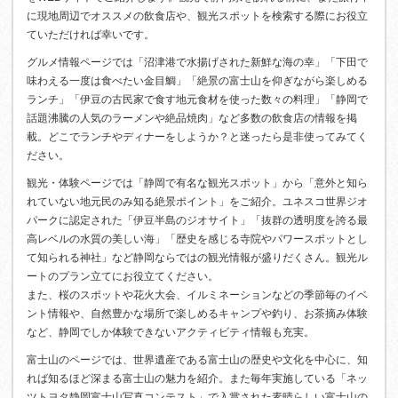
に現地周辺でオススメの飲食店や、観光スポットを検索する際にお役立
ていただければ幸いです。
グルメ情報ページでは「沼津港で水揚げされた新鮮な海の幸」「下田で
味わえる一度は食べたい金目鯛」「絶景の富士山を仰ぎながら楽しめる
ランチ」「伊豆の古民家で食す地元食材を使った数々の料理」「静岡で
話題沸騰の人気のラーメンや絶品焼肉」など多数の飲食店の情報を掲
載。どこでランチやディナーをしようか？と迷ったら是非使ってみてく
ださい。
観光・体験ページでは「静岡で有名な観光スポット」から「意外と知ら
れていない地元民のみ知る絶景ポイント」をご紹介。ユネスコ世界ジオ
パークに認定された「伊豆半島のジオサイト」「抜群の透明度を誇る最
高レベルの水質の美しい海」「歴史を感じる寺院やパワースポットとし
て知られる神社」など静岡ならではの観光情報が盛りだくさん。観光ル
ートのプラン立てにお役立てください。
また、桜のスポットや花火大会、イルミネーションなどの季節毎のイベ
ント情報や、自然豊かな場所で楽しめるキャンプや釣り、お茶摘み体験
など、静岡でしか体験できないアクティビティ情報も充実。
富士山のページでは、世界遺産である富士山の歴史や文化を中心に、知
れば知るほど深まる富士山の魅力を紹介。また毎年実施している「ネッ
ツトヨタ静岡富士山写真コンテスト」で入賞された素晴らしい富士山の