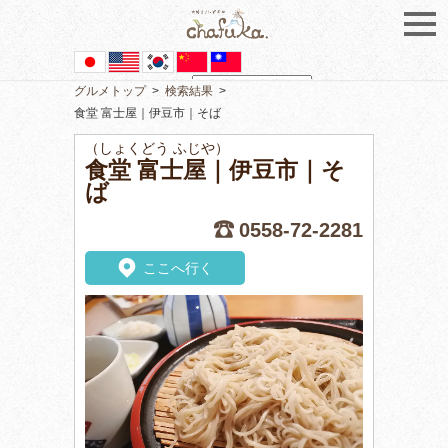
グルメトップ
>
検索結果
>
Powered by
Translate
食堂 富士屋｜伊豆市｜そば
（しょくどう ふじや）
食堂 富士屋｜伊豆市｜そ
ば
0558-72-2281
ここへ行く