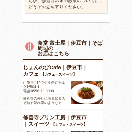
んが、修善寺温泉の散策のついでに、
どうぞお立ち寄りください。
食堂 富士屋｜伊豆市｜そば
周辺の
お店はこちら
じょんのびCafe｜伊豆市｜
カフェ
【
】
カフェ・スイーツ
住所:〒410-2414 伊豆市本
立野504-1
電話:0558-72-8908
修善寺の外れにある知る人
ぞ知る隠れ家のようなカ…
修善寺プリン工房｜伊豆市
｜スイーツ
【
】
カフェ・スイーツ