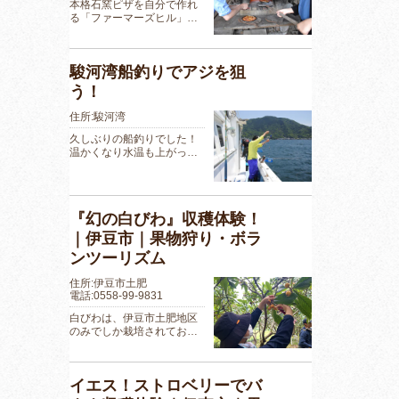
本格石窯ピザを自分で作れ
る「ファーマーズヒル」…
駿河湾船釣りでアジを狙
う！
住所:駿河湾
久しぶりの船釣りでした！
温かくなり水温も上がっ…
『幻の白びわ』収穫体験！
｜伊豆市｜果物狩り・ボラ
ンツーリズム
住所:伊豆市土肥
電話:0558-99-9831
白びわは、伊豆市土肥地区
のみでしか栽培されてお…
イエス！ストロベリーでバ