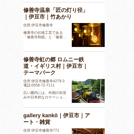
修善寺温泉「匠の灯り径」
｜伊豆市｜竹あかり
住所:伊豆市修善寺
修善寺の伝統工芸である
「修善寺和紙」と「修善…
修善寺虹の郷 ロムニー鉄
道・イギリス村｜伊豆市｜
テーマパーク
住所:伊豆市修善寺4279-3
電話:0558-72-7111
広い園内には、外国の街並
みや日本的なロケーショ…
gallery kankō｜伊豆市｜ア
ート・雑貨
住所:伊豆市修善寺771