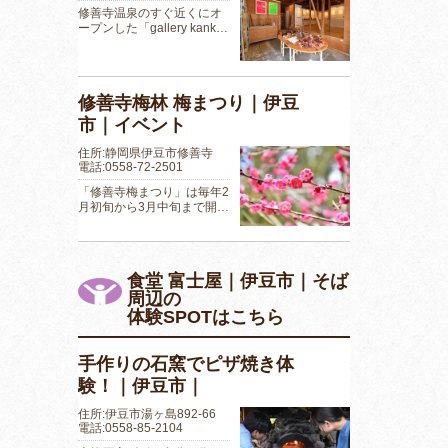
修善寺温泉のすぐ近くにオ
ープンした「gallery kank…
修善寺梅林 梅まつり｜伊豆
市｜イベント
住所:静岡県伊豆市修善寺
電話:0558-72-2501
「修善寺梅まつり」は毎年2
月初旬から3月中旬まで開…
食堂 富士屋｜伊豆市｜そば
周辺の
体験SPOTはこちら
手作りの石窯でピザ焼き体
験！｜伊豆市｜
住所:伊豆市湯ヶ島892-66
電話:0558-85-2104