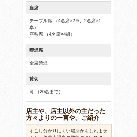
座席
テーブル席 （4名席×2卓、2名席×1
卓）
座敷席 （4名席×4組）
喫煙席
全席禁煙
貸切
可 （20名まで）
店主や、店主以外の主だった
方々よりの一言や、ご紹介
すこし分かりにくい場所かもしれませ