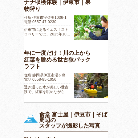
ナナ収穫体験｜伊東市｜果
物狩り
住所:伊東市宇佐美1036-1
電話:0557-47-0230
伊東市にあるイエス！スト
ロベリーでは、2025年10…
年に一度だけ！川の上から
紅葉を眺める世古狭パック
ラフト
住所:静岡県伊豆市湯ヶ島
電話:0558-85-1056
透き通った水が美しい世古
狭で、紅葉を眺めながら…
食堂 富士屋｜伊豆市｜そば
周辺の
スタッフが撮影した写真