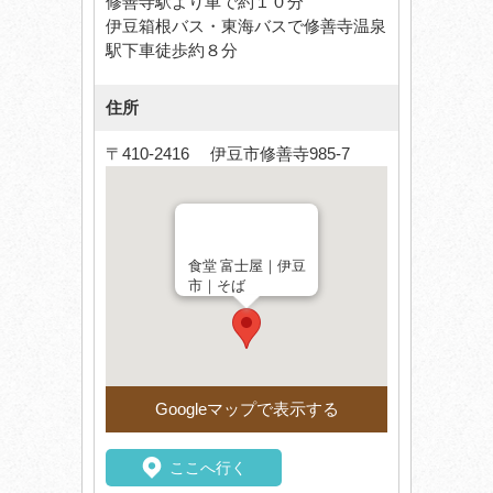
修善寺駅より車で約１０分
伊豆箱根バス・東海バスで修善寺温泉
駅下車徒歩約８分
住所
〒410-2416 伊豆市修善寺985-7
食堂 富士屋｜伊豆
市｜そば
Googleマップで表示する
ここへ行く