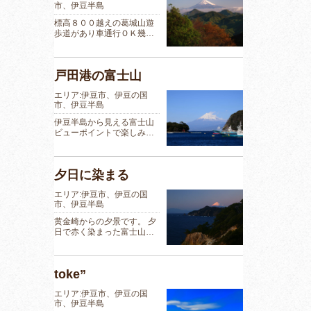
市、伊豆半島
標高８００越えの葛城山遊
歩道があり車通行ＯＫ幾…
戸田港の富士山
エリア:伊豆市、伊豆の国
市、伊豆半島
伊豆半島から見える富士山
ビューポイントで楽しみ…
夕日に染まる
エリア:伊豆市、伊豆の国
市、伊豆半島
黄金崎からの夕景です。 夕
日で赤く染まった富士山…
toke”
エリア:伊豆市、伊豆の国
市、伊豆半島