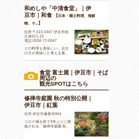
和めしや「中清食堂」｜伊
豆市｜和食
【
日本・郷土料理、海鮮
】
物、そ...
住所:〒410-2407 伊豆市柏
久保621-15
電話:0558-72-0047
どの料理も美味しい。店主
の方が美味いと考える素…
食堂 富士屋｜伊豆市｜そば
周辺の
観光SPOTはこちら
修禅寺庭園 秋の特別公開｜
伊豆市｜紅葉
住所:伊豆市修善寺964
コロナ禍を経て4年ぶりに開
催される「修禅寺庭園 秋…