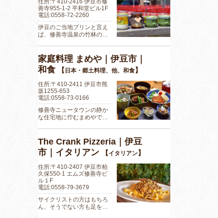
住所:〒410-2416 伊豆市修
善寺955-1-2 平和堂ビル1F
電話:0558-72-2260
伊豆のご当地プリンと言え
ば、修善寺温泉の竹林の…
家庭料理 まめや｜伊豆市｜
和食
【
】
日本・郷土料理、他、和食
住所:〒410-2411 伊豆市熊
坂1255-653
電話:0558-73-0166
修善寺ニュータウンの静か
な住宅地に佇むまめやで…
The Crank Pizzeria｜伊豆
市｜イタリアン
【
】
イタリアン
住所:〒410-2407 伊豆市柏
久保550-1 エムズ修善寺ビ
ル１F
電話:0558-79-3679
サイクリストの方はもちろ
ん、そうでない方も足を…