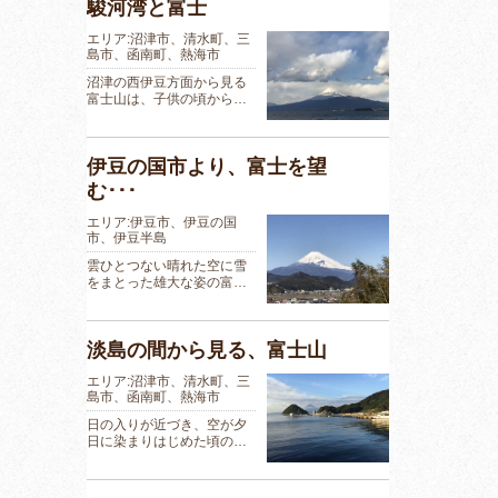
駿河湾と富士
エリア:沼津市、清水町、三
島市、函南町、熱海市
沼津の西伊豆方面から見る
富士山は、子供の頃から…
伊豆の国市より、富士を望
む･･･
エリア:伊豆市、伊豆の国
市、伊豆半島
雲ひとつない晴れた空に雪
をまとった雄大な姿の富…
淡島の間から見る、富士山
エリア:沼津市、清水町、三
島市、函南町、熱海市
日の入りが近づき、空が夕
日に染まりはじめた頃の…