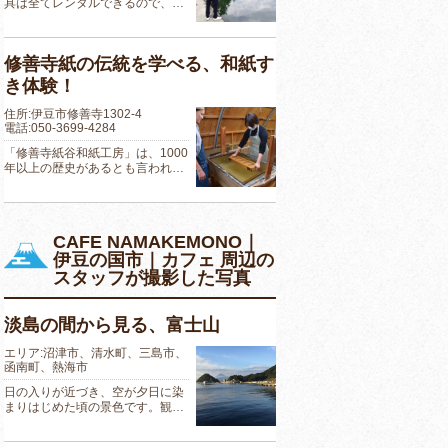
具は全てレンタルできるので、…
修善寺紙の伝統を学べる、和紙す
き体験！
住所:伊豆市修善寺1302-4
電話:050-3699-4284
「修善寺紙谷和紙工房」は、1000
年以上の歴史があるとも言われ…
CAFE NAMAKEMONO｜
伊豆の国市｜カフェ 周辺の
スタッフが撮影した写真
淡島の間から見る、富士山
エリア:沼津市、清水町、三島市、
函南町、熱海市
日の入りが近づき、空が夕日に染
まりはじめた頃の景色です。観…