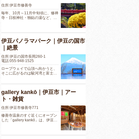
住所:伊豆市修善寺
毎年、10月～11月中旬頃に、修禅
寺・日枝神社・独鈷の湯など、…
伊豆パノラマパーク｜伊豆の国市
｜絶景
住所:伊豆の国市長岡260-1
電話:055-948-1525
ロープウェイで山頂へ向かうと、
そこに広がるのは駿河湾と富士…
gallery kankō｜伊豆市｜アー
ト・雑貨
住所:伊豆市修善寺771
修善寺温泉のすぐ近くにオープン
した「gallery kankō」は、伊豆…