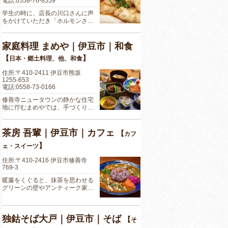
電話:0558-76-8559
学生の時に、店長の川口さんに声
をかけていただき「ホルモンさ…
家庭料理 まめや｜伊豆市｜和食
【
】
日本・郷土料理、他、和食
住所:〒410-2411 伊豆市熊坂
1255-653
電話:0558-73-0166
修善寺ニュータウンの静かな住宅
地に佇むまめやでは、手づくり…
茶房 吾輩｜伊豆市｜カフェ
【
カフ
】
ェ・スイーツ
住所:〒410-2416 伊豆市修善寺
769-3
暖簾をくぐると、抹茶を思わせる
グリーンの壁やアンティーク家…
独鈷そば大戸｜伊豆市｜そば
【
そ