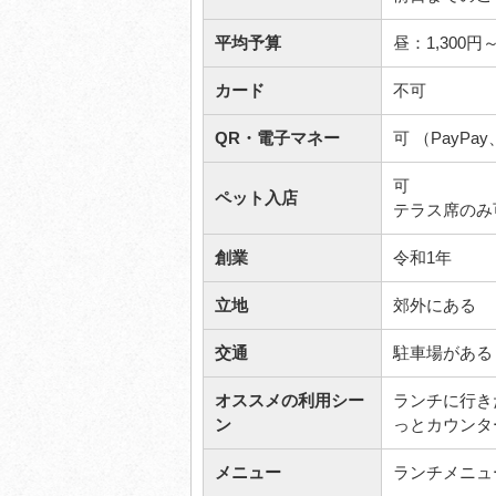
平均予算
昼：1,300
カード
不可
QR・電子マネー
可 （PayPay
可
ペット入店
テラス席のみ
創業
令和1年
立地
郊外にある
交通
駐車場がある
オススメの利用シー
ランチに行き
ン
っとカウンタ
メニュー
ランチメニュ