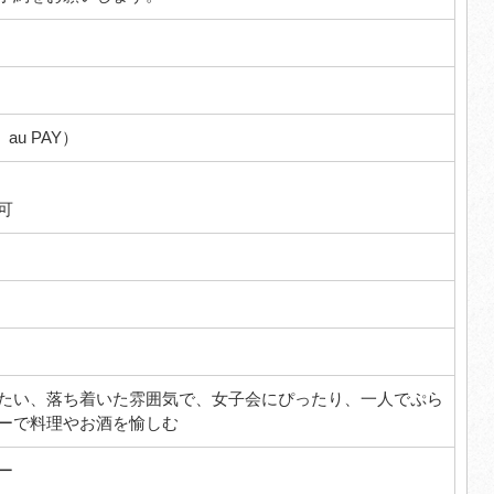
円～
、au PAY）
可
たい、落ち着いた雰囲気で、女子会にぴったり、一人でぷら
ーで料理やお酒を愉しむ
ー