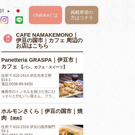
択
▶
掲載希望の
chafukaとは
方はコチラ
CAFE NAMAKEMONO｜
伊豆の国市｜カフェ 周辺の
お店はこちら
Panetteria GRASPA｜伊豆市｜
カフェ
【
】
パン、カフェ・スイーツ
住所:〒410-2414 伊豆市本立野
614-1
電話:0558-99-9450
修善寺のトンネルを抜けた先にひ
っそりと佇むパン屋さん。フラ…
ホルモンさくら｜伊豆の国市｜焼
肉
【
】
焼肉
住所:〒410-2316 伊豆の国市御門
55-1