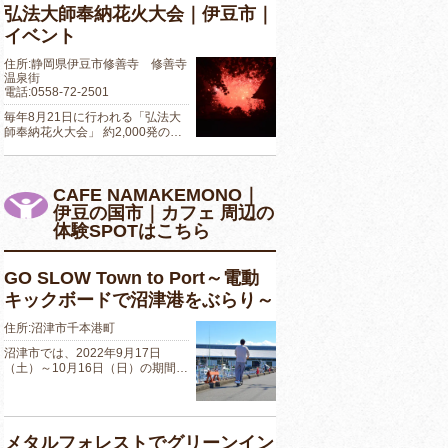
弘法大師奉納花火大会｜伊豆市｜
イベント
住所:静岡県伊豆市修善寺 修善寺
温泉街
電話:0558-72-2501
毎年8月21日に行われる「弘法大
師奉納花火大会」 約2,000発の…
CAFE NAMAKEMONO｜
伊豆の国市｜カフェ 周辺の
体験SPOTはこちら
GO SLOW Town to Port～電動
キックボードで沼津港をぶらり～
住所:沼津市千本港町
沼津市では、2022年9月17日
（土）～10月16日（日）の期間…
メタルフォレストでグリーンイン