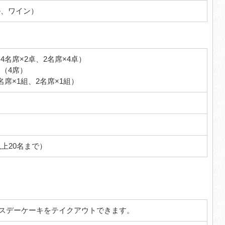
ル、ワイン）
4名席×2卓、2名席×4卓）
 （4席）
名席×1組、2名席×1組）
）
以上20名まで）
スデーケーキをテイクアウトできます。