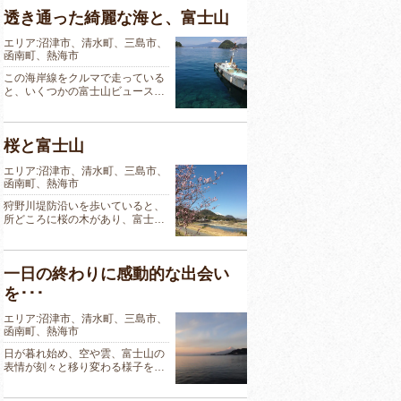
透き通った綺麗な海と、富士山
エリア:沼津市、清水町、三島市、
函南町、熱海市
この海岸線をクルマで走っている
と、いくつかの富士山ビュース…
桜と富士山
エリア:沼津市、清水町、三島市、
函南町、熱海市
狩野川堤防沿いを歩いていると、
所どころに桜の木があり、富士…
一日の終わりに感動的な出会い
を･･･
エリア:沼津市、清水町、三島市、
函南町、熱海市
日が暮れ始め、空や雲、富士山の
表情が刻々と移り変わる様子を…