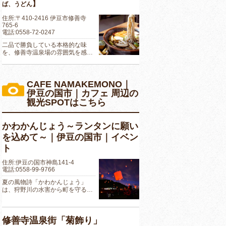
】
ば、うどん
住所:〒410-2416 伊豆市修善寺
765-6
電話:0558-72-0247
二品で勝負している本格的な味
を、修善寺温泉場の雰囲気を感…
CAFE NAMAKEMONO｜
伊豆の国市｜カフェ 周辺の
観光SPOTはこちら
かわかんじょう～ランタンに願い
を込めて～｜伊豆の国市｜イベン
ト
住所:伊豆の国市神島141-4
電話:0558-99-9766
夏の風物詩「かわかんじょう」
は、狩野川の水害から町を守る…
修善寺温泉街「菊飾り」