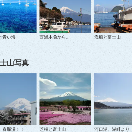
と青い海
西浦木負から。
漁船と富士山
士山写真
 春爛漫！！
芝桜と富士山
河口湖、湖畔より