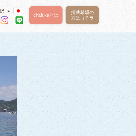
択
▶
掲載希望の
chafukaとは
方はコチラ