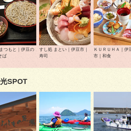
 まつもと｜伊豆の
すし処 まとい｜伊豆市｜
ＫＵＲＵＨＡ｜伊
そば
寿司
市｜和食
光SPOT