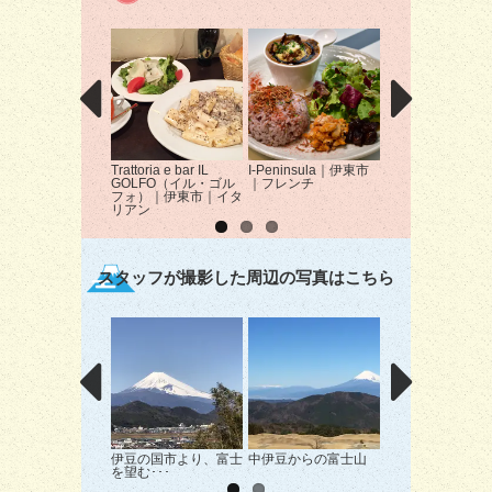
Trattoria e bar IL
I-Peninsula｜伊東市
焼肉 寿光園｜伊
GOLFO（イル・ゴル
｜フレンチ
｜焼肉
フォ）｜伊東市｜イタ
リアン
スタッフが撮影した周辺の写真はこちら
伊豆の国市より、富士
中伊豆からの富士山
大室山山頂から
を望む･･･