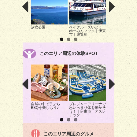
汐吹公園
ベイクルーズいとう
林泉寺のフジ
ゆーみんフック｜伊東
市｜遊覧船
このエリア周辺の体験SPOT
自然の中で手ぶら
プレジャーアリーナで
林泉寺で座禅体験
BBQを楽しもう♪
思いっきり体を動かそ
伊東市｜座禅
う！｜伊東市｜アスレ
チック
このエリア周辺のグルメ