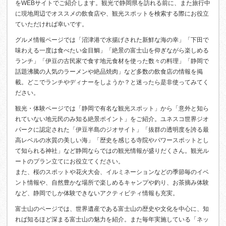
をWEBサイトでご紹介します。観光で静岡県を訪れる前に、また旅行中
に現地周辺でオススメの飲食店や、観光スポットを検索する際にお役立
ていただければ幸いです。
グルメ情報ページでは「沼津港で水揚げされた新鮮な海の幸」「下田で
味わえる一度は食べたい金目鯛」「絶景の富士山を仰ぎながら楽しめる
ランチ」「伊豆の古民家で食す地元食材を使った数々の料理」「静岡で
話題沸騰の人気のラーメンや絶品焼肉」など多数の飲食店の情報を掲
載。どこでランチやディナーをしようか？と迷ったら是非使ってみてく
ださい。
観光・体験ページでは「静岡で有名な観光スポット」から「意外と知ら
れていない地元民のみ知る絶景ポイント」をご紹介。ユネスコ世界ジオ
パークに認定された「伊豆半島のジオサイト」「抜群の透明度を誇る最
高レベルの水質の美しい海」「歴史を感じる寺院やパワースポットとし
て知られる神社」など静岡ならではの観光情報が盛りだくさん。観光ル
ートのプラン立てにお役立てください。
また、桜のスポットや花火大会、イルミネーションなどの季節毎のイベ
ント情報や、自然豊かな場所で楽しめるキャンプや釣り、お茶摘み体験
など、静岡でしか体験できないアクティビティ情報も充実。
富士山のページでは、世界遺産である富士山の歴史や文化を中心に、知
れば知るほど深まる富士山の魅力を紹介。また毎年実施している「ネッ