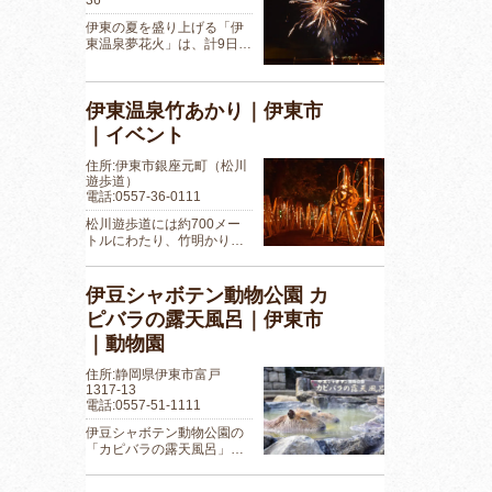
36
伊東の夏を盛り上げる「伊
東温泉夢花火」は、計9日…
伊東温泉竹あかり｜伊東市
｜イベント
住所:伊東市銀座元町（松川
遊歩道）
電話:0557-36-0111
松川遊歩道には約700メー
トルにわたり、竹明かり…
伊豆シャボテン動物公園 カ
ピバラの露天風呂｜伊東市
｜動物園
住所:静岡県伊東市富戸
1317-13
電話:0557-51-1111
伊豆シャボテン動物公園の
「カピバラの露天風呂」…