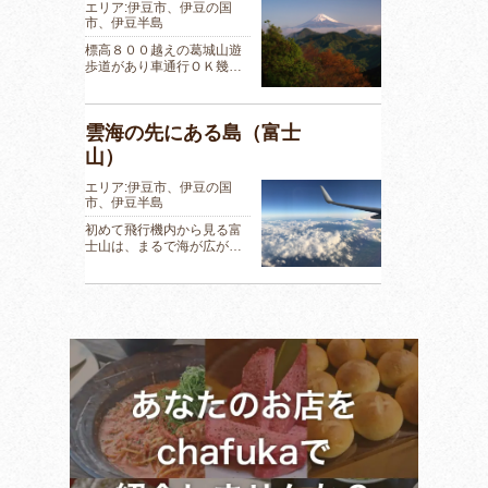
エリア:伊豆市、伊豆の国
市、伊豆半島
標高８００越えの葛城山遊
歩道があり車通行ＯＫ幾…
雲海の先にある島（富士
山）
エリア:伊豆市、伊豆の国
市、伊豆半島
初めて飛行機内から見る富
士山は、まるで海が広が…