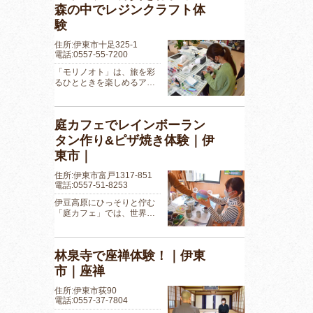
森の中でレジンクラフト体
験
住所:伊東市十足325-1
電話:0557-55-7200
「モリノオト」は、旅を彩
るひとときを楽しめるア…
庭カフェでレインボーラン
タン作り&ピザ焼き体験｜伊
東市｜
住所:伊東市富戸1317-851
電話:0557-51-8253
伊豆高原にひっそりと佇む
「庭カフェ」では、世界…
林泉寺で座禅体験！｜伊東
市｜座禅
住所:伊東市荻90
電話:0557-37-7804