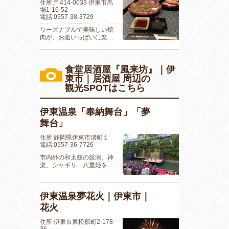
住所:〒414-0033 伊東市馬
場1-16-52
電話:0557-38-3729
リーズナブルで美味しい焼
肉が、お腹いっぱいに楽…
食堂居酒屋『風来坊』｜伊
東市｜居酒屋 周辺の
観光SPOTはこちら
伊東温泉「奉納舞台」「夢
舞台」
住所:静岡県伊東市渚町１
電話:0557-36-7726
市内外の和太鼓の競演、神
楽、シャギリ 八重姫を…
伊東温泉夢花火｜伊東市｜
花火
住所:伊東市東松原町2-178-