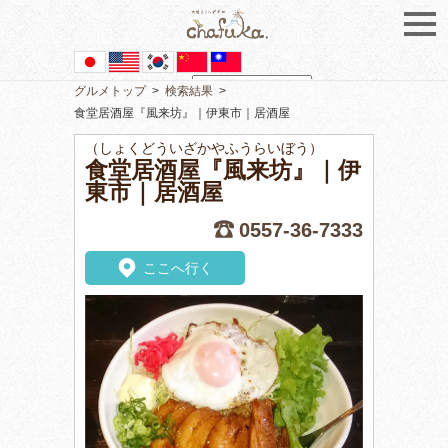
グルメトップ
>
検索結果
>
Powered by
Translate
食堂居酒屋『風来坊』｜伊東市｜居酒屋
（しょくどういざかやふうらいぼう）
食堂居酒屋『風来坊』｜伊
東市｜居酒屋
0557-36-7333
ここへ行く