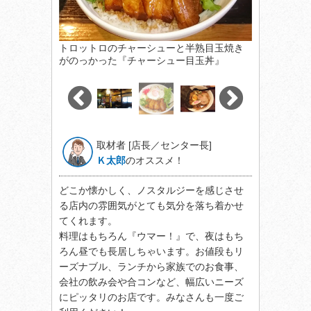
トロットロのチャーシューと半熟目玉焼き
がのっかった『チャーシュー目玉丼』
取材者 [店長／センター長]
Ｋ太郎
のオススメ！
どこか懐かしく、ノスタルジーを感じさせ
る店内の雰囲気がとても気分を落ち着かせ
てくれます。
料理はもちろん『ウマー！』で、夜はもち
ろん昼でも長居しちゃいます。お値段もリ
ーズナブル、ランチから家族でのお食事、
会社の飲み会や合コンなど、幅広いニーズ
にピッタリのお店です。みなさんも一度ご