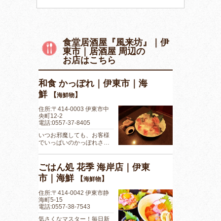
食堂居酒屋『風来坊』｜伊
東市｜居酒屋 周辺の
お店はこちら
和食 かっぽれ｜伊東市｜海
鮮
【
】
海鮮物
住所:〒414-0003 伊東市中
央町12-2
電話:0557-37-8405
いつお邪魔しても、お客様
でいっぱいのかっぽれさ…
ごはん処 花季 海岸店｜伊東
市｜海鮮
【
】
海鮮物
住所:〒414-0042 伊東市静
海町5-15
電話:0557-38-7543
気さくなマスター！毎日新