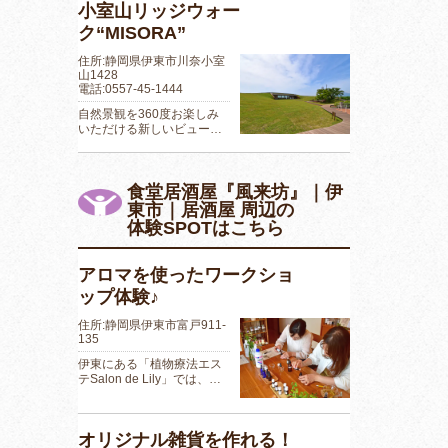
小室山リッジウォー
ク“MISORA”
住所:静岡県伊東市川奈小室
山1428
電話:0557-45-1444
自然景観を360度お楽しみ
いただける新しいビュー…
食堂居酒屋『風来坊』｜伊
東市｜居酒屋 周辺の
体験SPOTはこちら
アロマを使ったワークショ
ップ体験♪
住所:静岡県伊東市富戸911-
135
伊東にある「植物療法エス
テSalon de Lily」では、…
オリジナル雑貨を作れる！