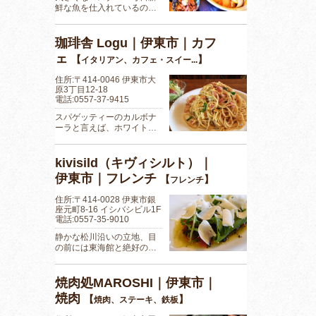
鮮な魚を仕入れているの…
珈琲舎 Logu｜伊東市｜カフ
ェ
【
】
イタリアン、カフェ・スイー...
住所:〒414-0046 伊東市大
原3丁目12-18
電話:0557-37-9415
スパゲッティーのカルボナ
ーラと言えば、ホワイト…
kivisild（キヴィシルト）｜
伊東市｜フレンチ
【
】
フレンチ
住所:〒414-0028 伊東市銀
座元町8-16 イシバシビル1F
電話:0557-35-9010
静かな松川沿いの立地、目
の前には東海館と絶好の…
焼肉処MAROSHI｜伊東市｜
焼肉
【
】
焼肉、ステーキ、鉄板