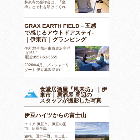
林泉寺の坐禅会は、「坐
禅」とそれを助けてくれ…
GRAX EARTH FIELD－五感
で感じるアウトドアステイ-
｜伊東市｜グランピング
住所:静岡県伊東市赤沢字浮
山163-1
電話:0557-53-5555
2026年4月、プレジャーリ
ゾート 伊豆赤沢温泉に、…
食堂居酒屋『風来坊』｜伊
東市｜居酒屋 周辺の
スタッフが撮影した写真
伊豆ハイツからの富士山
エリア:伊豆市、伊豆の国
市、伊豆半島
箱根、田方平野、富士山、