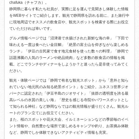
chafuka（チャフカ）。
静岡県に暮らす私たち社員が、実際に足を運んで見聞きし体験した情報
をWEBサイトでご紹介します。観光で静岡県を訪れる前に、また旅行中
に現地周辺でオススメの飲食店や、観光スポットを検索する際にお役立
ていただければ幸いです。
グルメ情報ページでは「沼津港で水揚げされた新鮮な海の幸」「下田で
味わえる一度は食べたい金目鯛」「絶景の富士山を仰ぎながら楽しめる
ランチ」「伊豆の古民家で食す地元食材を使った数々の料理」「静岡で
話題沸騰の人気のラーメンや絶品焼肉」など多数の飲食店の情報を掲
載。どこでランチやディナーをしようか？と迷ったら是非使ってみてく
ださい。
観光・体験ページでは「静岡で有名な観光スポット」から「意外と知ら
れていない地元民のみ知る絶景ポイント」をご紹介。ユネスコ世界ジオ
パークに認定された「伊豆半島のジオサイト」「抜群の透明度を誇る最
高レベルの水質の美しい海」「歴史を感じる寺院やパワースポットとし
て知られる神社」など静岡ならではの観光情報が盛りだくさん。観光ル
ートのプラン立てにお役立てください。
また、桜のスポットや花火大会、イルミネーションなどの季節毎のイベ
ント情報や、自然豊かな場所で楽しめるキャンプや釣り、お茶摘み体験
など、静岡でしか体験できないアクティビティ情報も充実。