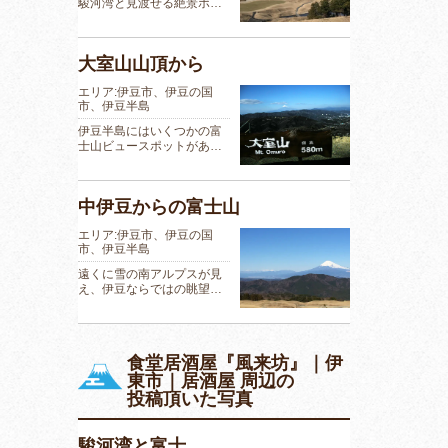
駿河湾と見渡せる絶景ポ…
大室山山頂から
エリア:伊豆市、伊豆の国
市、伊豆半島
伊豆半島にはいくつかの富
士山ビュースポットがあ…
中伊豆からの富士山
エリア:伊豆市、伊豆の国
市、伊豆半島
遠くに雪の南アルプスが見
え、伊豆ならではの眺望…
食堂居酒屋『風来坊』｜伊
東市｜居酒屋 周辺の
投稿頂いた写真
駿河湾と富士