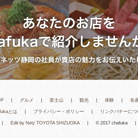
OP
グルメ
富士山
観光
体験
名
afukaとは
プライバシー・ポリシー
リンクバナーにつ
Edit by Netz TOYOTA SHIZUOKA
© 2017 chafuka