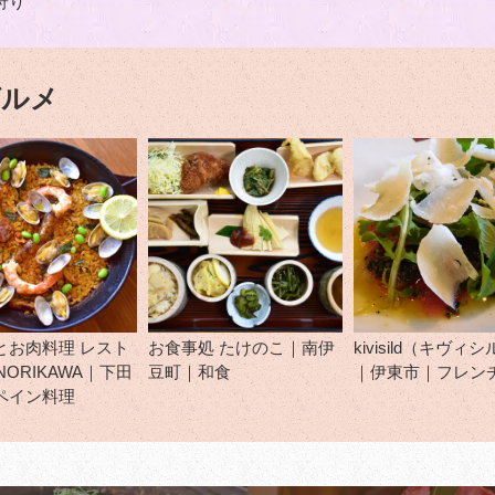
狩り
グルメ
とお肉料理 レスト
お食事処 たけのこ｜南伊
kivisild（キヴィ
NORIKAWA｜下田
豆町｜和食
｜伊東市｜フレン
ペイン料理