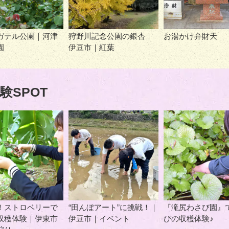
ガテル公園｜河津
狩野川記念公園の銀杏｜
お湯かけ弁財天
園
伊豆市｜紅葉
験SPOT
！ストロベリーで
“田んぼアート”に挑戦！｜
『滝尻わさび園』
収穫体験｜伊東市
伊豆市｜イベント
びの収穫体験♪