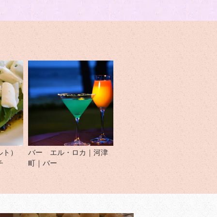
シルト）
バー エル・ロカ｜河津
チ
町｜バー