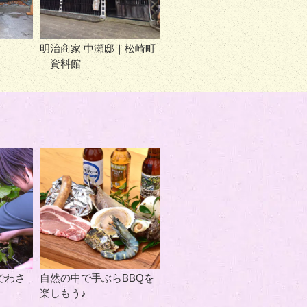
明治商家 中瀬邸｜松崎町
｜資料館
でわさ
自然の中で手ぶらBBQを
楽しもう♪