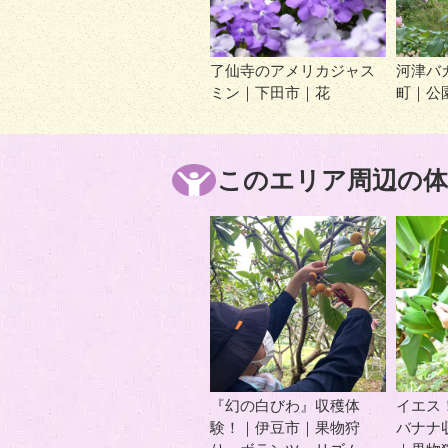
了仙寺のアメリカジャス
河津バ
ミン｜下田市｜花
町｜公
このエリア周辺の体
『幻の白びわ』収穫体
イエス
験！｜伊豆市｜果物狩
バナナ