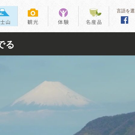
言語を選
でる