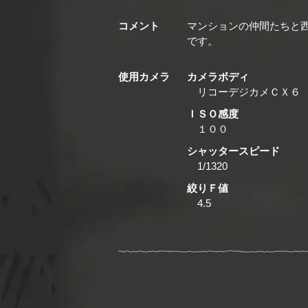
コメント
マンションの仲間たちと
です。
使用カメラ
カメラボディ
リコーデジカメＣＸ６
ＩＳＯ感度
１００
シャッタースピード
1/1320
絞りＦ値
4.5