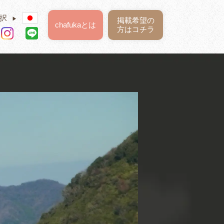
択
▶
掲載希望の
chafukaとは
方はコチラ