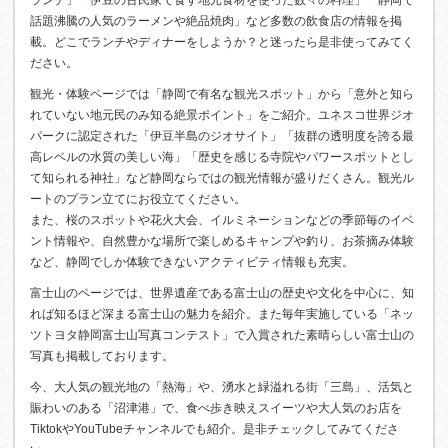
ランチ」「伊豆の古民家で食す地元食材を使った数々の料理」「静岡で
話題沸騰の人気のラーメンや絶品焼肉」など多数の飲食店の情報を掲
載。どこでランチやディナーをしようか？と迷ったら是非使ってみてく
ださい。
観光・体験ページでは「静岡で有名な観光スポット」から「意外と知ら
れていない地元民のみ知る絶景ポイント」をご紹介。ユネスコ世界ジオ
パークに認定された「伊豆半島のジオサイト」「抜群の透明度を誇る最
高レベルの水質の美しい海」「歴史を感じる寺院やパワースポットとし
て知られる神社」など静岡ならではの観光情報が盛りだくさん。観光ル
ートのプラン立てにお役立てください。
また、桜のスポットや花火大会、イルミネーションなどの季節毎のイベ
ント情報や、自然豊かな場所で楽しめるキャンプや釣り、お茶摘み体験
など、静岡でしか体験できないアクティビティ情報も充実。
富士山のページでは、世界遺産である富士山の歴史や文化を中心に、知
れば知るほど深まる富士山の魅力を紹介。また毎年実施している「ネッ
ツトヨタ静岡富士山写真コンテスト」で入賞された素晴らしい富士山の
写真も掲載しております。
今、大人気の観光地の「熱海」や、湧水と緑溢れる街「三島」、活気と
賑わいのある「沼津港」で、食べ歩き映えスイーツや大人気のお店を
TiktokやYouTubeチャンネルでも紹介。是非チェックしてみてくださ