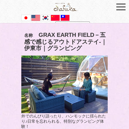
Powered by
Translate
GRAX EARTH FIELD－五
名称
感で感じるアウトドアステイ-｜
伊東市｜グランピング
外でのんびり語ったり、ハンモックに揺られた
り♪日常を忘れられる、特別なグランピング体
験！