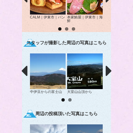
CALM｜伊東市｜パン
本家鮪屋｜伊東市｜海
AcTree cafe（
鮮
リーカフェ）｜伊
｜カフェ
スタッフが撮影した周辺の写真はこちら
中伊豆からの富士山
大室山山頂から
伊豆ハイツからの
山
周辺の投稿頂いた写真はこちら