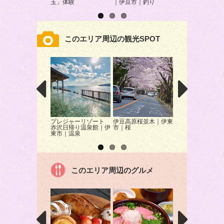
玉」体験
｜伊豆市｜釣り
｜スパ・サウナ
このエリア周辺の観光SPOT
プレジャーリゾート
伊豆高原桜並木｜伊東
大室山登山リフト
赤沢日帰り温泉館｜伊
市｜桜
東市｜絶景
東市｜温泉
このエリア周辺のグルメ