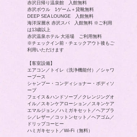
赤沢日帰り温泉館 入館無料
赤沢ボウル 1ゲーム＋貸靴無料
DEEP SEA LOUNGE 入館無料
海洋深層水 赤沢スパ 入館無料 ※ご利用
は13歳以上
赤沢温泉ホテル 大浴場 ご利用無料
※チェックイン前・チェックアウト後もご
利用いただけます
【客室設備】
エアコン／トイレ（洗浄機能付）／シャワ
ーブース
シャンプー・コンディショナー・ボディソ
ープ
フェイス＆ハンドソープ／クレンジングオ
イル／スキンケアローション／スキンケア
エマルジョン／ハミガキセット／ヘアブラ
シ／レザー／コットンセット／ヘアゴム／
ドリップコーヒー
ハミガキセット／Wi-Fi（無料）