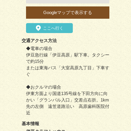
Googleマップで表示する
ここへ行く
交通アクセス方法
◆電車の場合
伊豆急行線「伊豆高原」駅下車。タクシー
で約15分
または東海バス「大室高原九丁目」下車す
ぐ
◆おクルマの場合
伊東方面より国道135号線を下田方向に向
かい「グランパル入口」交差点右折。1km
先の左側 遠笠道路沿い 高原歯科医院付
近
基本情報