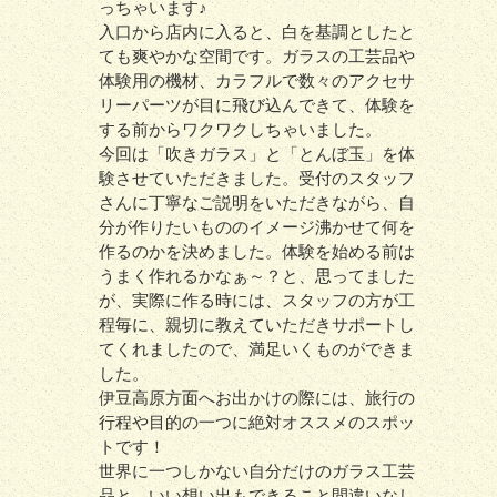
っちゃいます♪
入口から店内に入ると、白を基調としたと
ても爽やかな空間です。ガラスの工芸品や
体験用の機材、カラフルで数々のアクセサ
リーパーツが目に飛び込んできて、体験を
する前からワクワクしちゃいました。
今回は「吹きガラス」と「とんぼ玉」を体
験させていただきました。受付のスタッフ
さんに丁寧なご説明をいただきながら、自
分が作りたいもののイメージ沸かせて何を
作るのかを決めました。体験を始める前は
うまく作れるかなぁ～？と、思ってました
が、実際に作る時には、スタッフの方が工
程毎に、親切に教えていただきサポートし
てくれましたので、満足いくものができま
した。
伊豆高原方面へお出かけの際には、旅行の
行程や目的の一つに絶対オススメのスポッ
トです！
世界に一つしかない自分だけのガラス工芸
品と、いい想い出もできること間違いなし