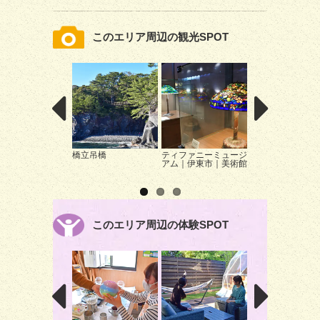
このエリア周辺の観光SPOT
橋立吊橋
ティファニーミュージ
伊豆シャボテン動
アム｜伊東市｜美術館
園 カピバラの露
呂｜伊東市｜動物
このエリア周辺の体験SPOT