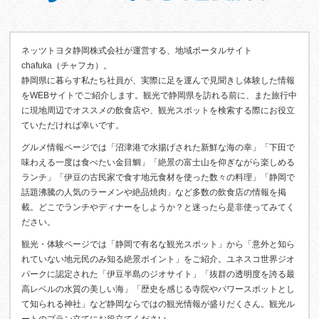
ネッツトヨタ静岡株式会社が運営する、地域ポータルサイト
chafuka（チャフカ）。
静岡県に暮らす私たち社員が、実際に足を運んで見聞きし体験した情報
をWEBサイトでご紹介します。観光で静岡県を訪れる前に、また旅行中
に現地周辺でオススメの飲食店や、観光スポットを検索する際にお役立
ていただければ幸いです。
グルメ情報ページでは「沼津港で水揚げされた新鮮な海の幸」「下田で
味わえる一度は食べたい金目鯛」「絶景の富士山を仰ぎながら楽しめる
ランチ」「伊豆の古民家で食す地元食材を使った数々の料理」「静岡で
話題沸騰の人気のラーメンや絶品焼肉」など多数の飲食店の情報を掲
載。どこでランチやディナーをしようか？と迷ったら是非使ってみてく
ださい。
観光・体験ページでは「静岡で有名な観光スポット」から「意外と知ら
れていない地元民のみ知る絶景ポイント」をご紹介。ユネスコ世界ジオ
パークに認定された「伊豆半島のジオサイト」「抜群の透明度を誇る最
高レベルの水質の美しい海」「歴史を感じる寺院やパワースポットとし
て知られる神社」など静岡ならではの観光情報が盛りだくさん。観光ル