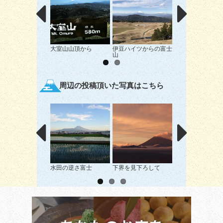
大室山山頂から
伊豆ハイツからの富士
中伊豆からの富士
山
周辺の投稿頂いた写真はこちら
水田の逆さ富士
下界を見下ろして
海抜3776m