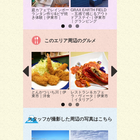
庭カフェでレインボー
GRAX EARTH FIELD
イエス！ストロベ
ランタン作り&ピザ焼
－五感で感じるアウト
でバナナ収穫体験
き体験｜伊東市｜
ドアステイ-｜伊東市
東市｜果物狩り
｜グランピング
このエリア周辺のグルメ
とんかつ いち川｜伊
レストラン＆カフェ
本家鮪屋｜伊東市
東市｜洋食
ラ・ヴィータ｜伊東市
鮮
｜イタリアン
スタッフが撮影した周辺の写真はこちら