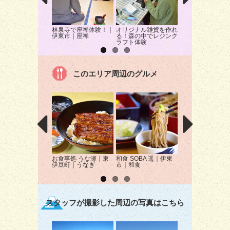
林泉寺で座禅体験！｜
オリジナル雑貨を作れ
伊豆クラフトハウ
伊東市｜座禅
る！森の中でレジンク
「吹きガラス・と
ラフト体験
玉」体験
このエリア周辺のグルメ
お食事処 うな瀬｜東
和食 SOBA 遥｜伊東
本家鮪屋｜伊東市
伊豆町｜うなぎ
市｜和食
鮮
スタッフが撮影した周辺の写真はこちら