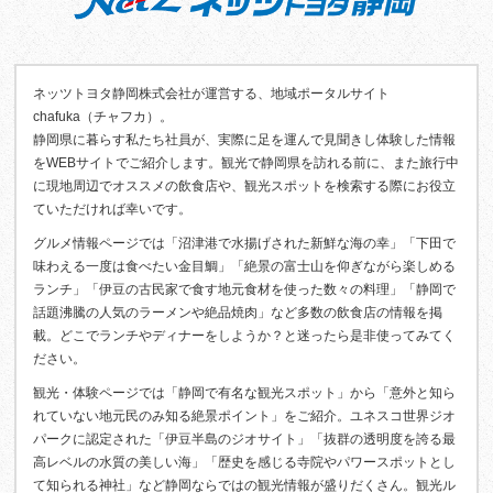
ネッツトヨタ静岡株式会社が運営する、地域ポータルサイト
chafuka（チャフカ）。
静岡県に暮らす私たち社員が、実際に足を運んで見聞きし体験した情報
をWEBサイトでご紹介します。観光で静岡県を訪れる前に、また旅行中
に現地周辺でオススメの飲食店や、観光スポットを検索する際にお役立
ていただければ幸いです。
グルメ情報ページでは「沼津港で水揚げされた新鮮な海の幸」「下田で
味わえる一度は食べたい金目鯛」「絶景の富士山を仰ぎながら楽しめる
ランチ」「伊豆の古民家で食す地元食材を使った数々の料理」「静岡で
話題沸騰の人気のラーメンや絶品焼肉」など多数の飲食店の情報を掲
載。どこでランチやディナーをしようか？と迷ったら是非使ってみてく
ださい。
観光・体験ページでは「静岡で有名な観光スポット」から「意外と知ら
れていない地元民のみ知る絶景ポイント」をご紹介。ユネスコ世界ジオ
パークに認定された「伊豆半島のジオサイト」「抜群の透明度を誇る最
高レベルの水質の美しい海」「歴史を感じる寺院やパワースポットとし
て知られる神社」など静岡ならではの観光情報が盛りだくさん。観光ル