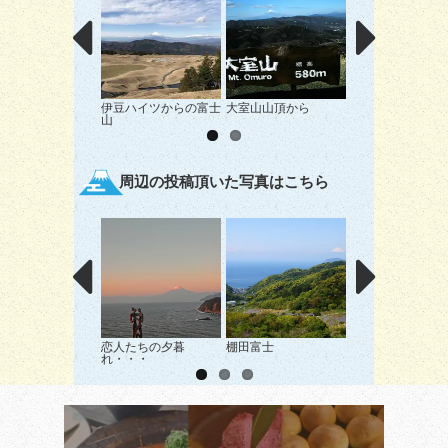
伊豆ハイツからの富士
大室山山頂から
中伊豆からの富士
山
周辺の投稿頂いた写真はこちら
恋人たちの夕暮
棚田富士
toke”
れ・・・