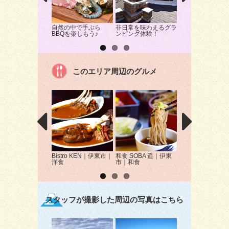
自然の中で手ぶら
非日常を味わえるグラ
伊豆大工市場でテ
BBQを楽しもう♪
ンピング体験！
ル作り体験！
このエリア周辺のグルメ
Bistro KEN｜伊東市｜
和食 SOBA 遥｜伊東
AcTree cafe（
洋食
市｜和食
リーカフェ）｜伊
｜カフェ
スタッフが撮影した周辺の写真はこちら