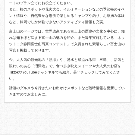
ートのプラン立てにお役立てください。
また、桜のスポットや花火大会、イルミネーションなどの季節毎のイベ
ント情報や、自然豊かな場所で楽しめるキャンプや釣り、お茶摘み体験
など、静岡でしか体験できないアクティビティ情報も充実。
富士山のページでは、世界遺産である富士山の歴史や文化を中心に、知
れば知るほど深まる富士山の魅力を紹介。また毎年実施している「ネッ
ツトヨタ静岡富士山写真コンテスト」で入賞された素晴らしい富士山の
写真も掲載しております。
今、大人気の観光地の「熱海」や、湧水と緑溢れる街「三島」、活気と
賑わいのある「沼津港」で、食べ歩き映えスイーツや大人気のお店を
TiktokやYouTubeチャンネルでも紹介。是非チェックしてみてくださ
い。
話題のグルメや今行きたいお出かけスポットなど随時情報を更新してい
きますのでお楽しみに。