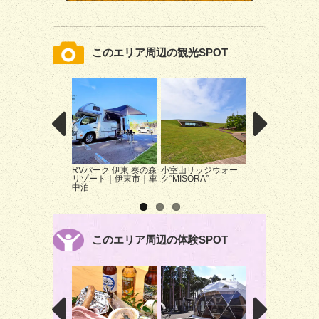
このエリア周辺の観光SPOT
RVパーク 伊東 奏の森
小室山リッジウォー
ニューヨークラン
リゾート｜伊東市｜車
ク“MISORA”
ュージアム&フラ
中泊
ガーデン 寒桜と
花
このエリア周辺の体験SPOT