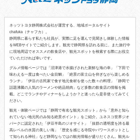
ネッツトヨタ静岡株式会社が運営する、地域ポータルサイト
chafuka（チャフカ）。
静岡県に暮らす私たち社員が、実際に足を運んで見聞きし体験した情報
をWEBサイトでご紹介します。観光で静岡県を訪れる前に、また旅行中
に現地周辺でオススメの飲食店や、観光スポットを検索する際にお役立
ていただければ幸いです。
グルメ情報ページでは「沼津港で水揚げされた新鮮な海の幸」「下田で
味わえる一度は食べたい金目鯛」「絶景の富士山を仰ぎながら楽しめる
ランチ」「伊豆の古民家で食す地元食材を使った数々の料理」「静岡で
話題沸騰の人気のラーメンや絶品焼肉」など多数の飲食店の情報を掲
載。どこでランチやディナーをしようか？と迷ったら是非使ってみてく
ださい。
観光・体験ページでは「静岡で有名な観光スポット」から「意外と知ら
れていない地元民のみ知る絶景ポイント」をご紹介。ユネスコ世界ジオ
パークに認定された「伊豆半島のジオサイト」「抜群の透明度を誇る最
高レベルの水質の美しい海」「歴史を感じる寺院やパワースポットとし
て知られる神社」など静岡ならではの観光情報が盛りだくさん。観光ル