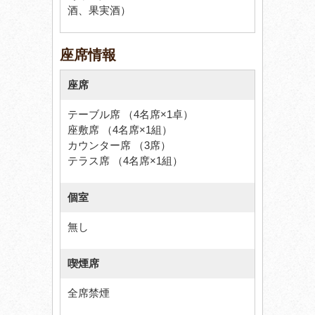
酒、果実酒）
座席情報
座席
テーブル席 （4名席×1卓）
座敷席 （4名席×1組）
カウンター席 （3席）
テラス席 （4名席×1組）
個室
無し
喫煙席
全席禁煙