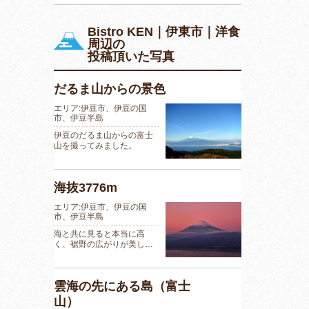
Bistro KEN｜伊東市｜洋食
周辺の
投稿頂いた写真
だるま山からの景色
エリア:伊豆市、伊豆の国
市、伊豆半島
伊豆のだるま山からの富士
山を撮ってみました。
海抜3776m
エリア:伊豆市、伊豆の国
市、伊豆半島
海と共に見ると本当に高
く、裾野の広がりが美し…
雲海の先にある島（富士
山）