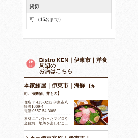
貸切
可 （15名まで）
Bistro KEN｜伊東市｜洋食
周辺の
お店はこちら
本家鮪屋｜伊東市｜海鮮
【
寿
】
司、海鮮物、丼もの
住所:〒413-0232 伊東市八
幡野1069-4
電話:0557-54-3088
素材にこだわったマグロや
金目鯛、地魚を楽しむこ…