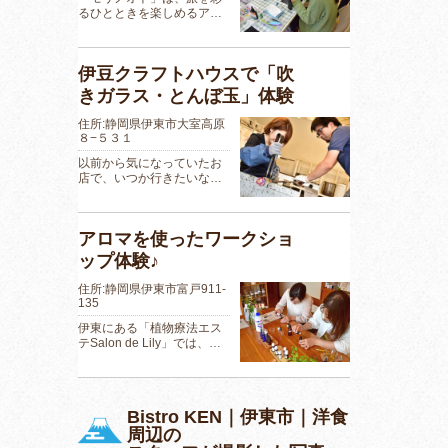
るひとときを楽しめるア…
伊豆クラフトハウスで「吹
きガラス・とんぼ玉」体験
住所:静岡県伊東市大室高原
８−５３１
以前から気になっていたお
店で、いつか行きたいな…
アロマを使ったワークショ
ップ体験♪
住所:静岡県伊東市富戸911-
135
伊東にある「植物療法エス
テSalon de Lily」では、…
Bistro KEN｜伊東市｜洋食
周辺の