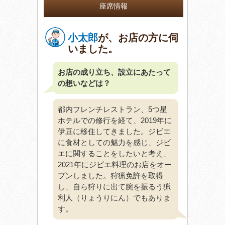
座席情報
小太郎
が、お店の方に伺
いました。
お店の成り立ち、設立にあたって
の想いなどは？
都内フレンチレストラン、5つ星
ホテルでの修行を経て、2019年に
伊豆に移住してきました。ジビエ
に食材としての魅力を感じ、ジビ
エに関することをしたいと考え、
2021年にジビエ料理のお店をオー
プンしました。狩猟免許を取得
し、自ら狩りに出て腕を振るう猟
利人（りょうりにん）でもありま
す。