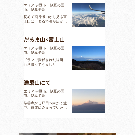
エリア:伊豆市、伊豆の国
市、伊豆半島
初めて飛行機内から見る富
士山は、まるで海が広が…
だるま山×富士山
エリア:伊豆市、伊豆の国
市、伊豆半島
ドラマで撮影された場所に
行き撮ってきました
達磨山にて
エリア:伊豆市、伊豆の国
市、伊豆半島
修善寺から戸田へ向かう途
中、綺麗に染まっていた…