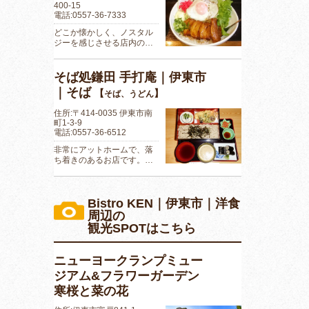
400-15
電話:0557-36-7333
どこか懐かしく、ノスタル
ジーを感じさせる店内の…
そば処鎌田 手打庵｜伊東市
｜そば
【
】
そば、うどん
住所:〒414-0035 伊東市南
町1-3-9
電話:0557-36-6512
非常にアットホームで、落
ち着きのあるお店です。…
Bistro KEN｜伊東市｜洋食
周辺の
観光SPOTはこちら
ニューヨークランプミュー
ジアム&フラワーガーデン
寒桜と菜の花