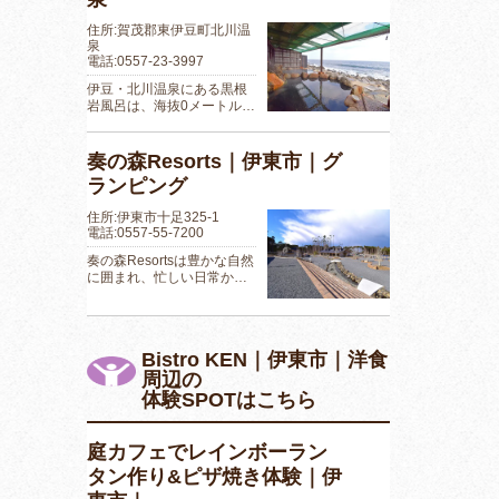
住所:賀茂郡東伊豆町北川温
泉
電話:0557-23-3997
伊豆・北川温泉にある黒根
岩風呂は、海抜0メートル…
奏の森Resorts｜伊東市｜グ
ランピング
住所:伊東市十足325-1
電話:0557-55-7200
奏の森Resortsは豊かな自然
に囲まれ、忙しい日常か…
Bistro KEN｜伊東市｜洋食
周辺の
体験SPOTはこちら
庭カフェでレインボーラン
タン作り&ピザ焼き体験｜伊