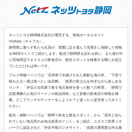
ネッツトヨタ静岡株式会社が運営する、地域ポータルサイト
chafuka（チャフカ）。
静岡県に暮らす私たち社員が、実際に足を運んで見聞きし体験した情報
をWEBサイトでご紹介します。観光で静岡県を訪れる前に、また旅行中
に現地周辺でオススメの飲食店や、観光スポットを検索する際にお役立
ていただければ幸いです。
グルメ情報ページでは「沼津港で水揚げされた新鮮な海の幸」「下田で
味わえる一度は食べたい金目鯛」「絶景の富士山を仰ぎながら楽しめる
ランチ」「伊豆の古民家で食す地元食材を使った数々の料理」「静岡で
話題沸騰の人気のラーメンや絶品焼肉」など多数の飲食店の情報を掲
載。どこでランチやディナーをしようか？と迷ったら是非使ってみてく
ださい。
観光・体験ページでは「静岡で有名な観光スポット」から「意外と知ら
れていない地元民のみ知る絶景ポイント」をご紹介。ユネスコ世界ジオ
パークに認定された「伊豆半島のジオサイト」「抜群の透明度を誇る最