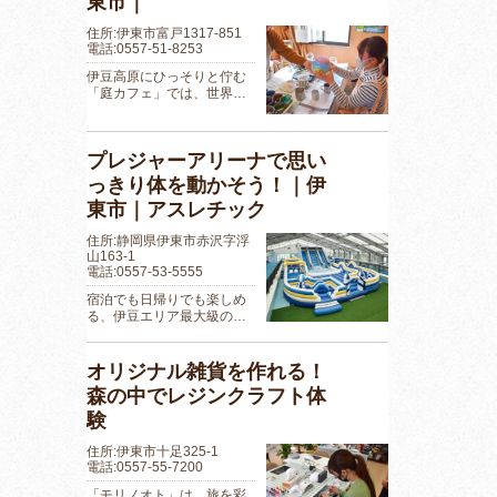
東市｜
住所:伊東市富戸1317-851
電話:0557-51-8253
伊豆高原にひっそりと佇む
「庭カフェ」では、世界…
プレジャーアリーナで思い
っきり体を動かそう！｜伊
東市｜アスレチック
住所:静岡県伊東市赤沢字浮
山163-1
電話:0557-53-5555
宿泊でも日帰りでも楽しめ
る、伊豆エリア最大級の…
オリジナル雑貨を作れる！
森の中でレジンクラフト体
験
住所:伊東市十足325-1
電話:0557-55-7200
「モリノオト」は、旅を彩