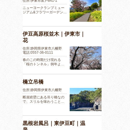
住所:伊東市富戸841-1
ニューヨークランプミュー
ジアム&フラワーガーデン…
伊豆高原桜並木｜伊東市｜
花
住所:静岡県伊東市八幡野
電話:0557-36-0111
春のこの時期だけ現れる
「桜のトンネル」例年よ…
橋立吊橋
住所:静岡県伊東市八幡野
断崖絶壁にある吊り橋なの
で、スリルを味わうこと…
黒根岩風呂｜東伊豆町｜温
泉