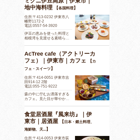
ミクニ伊豆高原｜伊東市｜
地中海料理
【
】
各国料理
住所:〒413-0232 伊東市八
幡野1172-2
電話:0557-54-3920
伊豆の恵みを使った料理と
相模湾を見渡せる素晴ら…
AcTree cafe（アクトリーカ
フェ）｜伊東市｜カフェ
【
カ
】
フェ・スイーツ
住所:〒414-0051 伊東市吉
田914-12 2階
電話:055-751-9222
森の中に佇むお洒落すぎる
カフェ。見た目が華やか…
食堂居酒屋『風来坊』｜伊
東市｜居酒屋
【
日本・郷土料理、
】
海鮮物、天...
住所:〒414-0053 伊東市荻