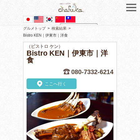
グルメトップ
>
検索結果
>
Powered by
Translate
Bistro KEN｜伊東市｜洋食
（ビストロ ケン）
Bistro KEN｜伊東市｜洋
食
080-7332-6214
ここへ行く