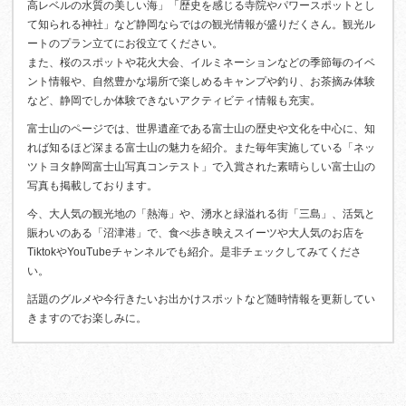
高レベルの水質の美しい海」「歴史を感じる寺院やパワースポットとし
て知られる神社」など静岡ならではの観光情報が盛りだくさん。観光ル
ートのプラン立てにお役立てください。
また、桜のスポットや花火大会、イルミネーションなどの季節毎のイベ
ント情報や、自然豊かな場所で楽しめるキャンプや釣り、お茶摘み体験
など、静岡でしか体験できないアクティビティ情報も充実。
富士山のページでは、世界遺産である富士山の歴史や文化を中心に、知
れば知るほど深まる富士山の魅力を紹介。また毎年実施している「ネッ
ツトヨタ静岡富士山写真コンテスト」で入賞された素晴らしい富士山の
写真も掲載しております。
今、大人気の観光地の「熱海」や、湧水と緑溢れる街「三島」、活気と
賑わいのある「沼津港」で、食べ歩き映えスイーツや大人気のお店を
TiktokやYouTubeチャンネルでも紹介。是非チェックしてみてくださ
い。
話題のグルメや今行きたいお出かけスポットなど随時情報を更新してい
きますのでお楽しみに。