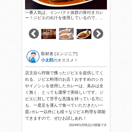
一番人気は、インパクト抜群の骨付きカレ
ー！ジビエの出汁を使用しているので、…
取材者 [エンジニア]
小太郎
のオススメ！
店主自ら狩猟で獲ったジビエを提供してく
れる、ジビエ料理のお店！おすすめのシカ
やイノシシを使用したカレーは、臭みは全
く無く、とっても濃厚で美味しいです。ジ
ビエに対して苦手な意識を持っている方に
も、一度足を運んで食べていただきたい一
皿♪カレー以外にも様々なジビエ料理を堪能
できますので、ぜひお試しあれ！
2024年5月時点の情報です