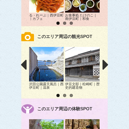
る・れーぶ｜西伊豆町
お食事処 たけのこ｜
海産屋 海産亭｜
｜カフェ
南伊豆町｜和食
豆町｜海鮮
このエリア周辺の観光SPOT
沢田公園露天風呂｜西
伊豆文邸｜松崎町｜歴
田んぼをつかった
伊豆町｜温泉
史的建造物
｜松崎町｜花
このエリア周辺の体験SPOT