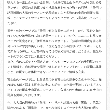
味わえる一度は食べたい金目鯛」「絶景の富士山を仰ぎながら楽しめる
ランチ」「伊豆の古民家で食す地元食材を使った数々の料理」「静岡で
話題沸騰の人気のラーメンや絶品焼肉」など多数の飲食店の情報を掲
載。どこでランチやディナーをしようか？と迷ったら是非使ってみてく
ださい。
観光・体験ページでは「静岡で有名な観光スポット」から「意外と知ら
れていない地元民のみ知る絶景ポイント」をご紹介。ユネスコ世界ジオ
パークに認定された「伊豆半島のジオサイト」「抜群の透明度を誇る最
高レベルの水質の美しい海」「歴史を感じる寺院やパワースポットとし
て知られる神社」など静岡ならではの観光情報が盛りだくさん。観光ル
ートのプラン立てにお役立てください。
また、桜のスポットや花火大会、イルミネーションなどの季節毎のイベ
ント情報や、自然豊かな場所で楽しめるキャンプや釣り、お茶摘み体験
など、静岡でしか体験できないアクティビティ情報も充実。
富士山のページでは、世界遺産である富士山の歴史や文化を中心に、知
れば知るほど深まる富士山の魅力を紹介。また毎年実施している「ネッ
ツトヨタ静岡富士山写真コンテスト」で入賞された素晴らしい富士山の
写真も掲載しております。
今、大人気の観光地の「熱海」や、湧水と緑溢れる街「三島」、活気と
賑わいのある「沼津港」で、食べ歩き映えスイーツや大人気のお店を