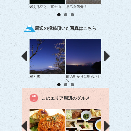
燃える空と、富士山
早乙女気分？
Ｒ１からの富士山
周辺の投稿頂いた写真はこちら
桜と雪
町の明かりに照らされ
達磨山にて
て
このエリア周辺のグルメ