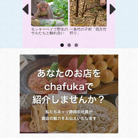
モンキーベイで野生の
一条竹の子村「四方竹
大自然の中で贅沢
サルたちと触れ合い
狩り」
イベートグランピ
グ！！