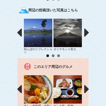
周辺の投稿頂いた写真はこちら
田んぼのリフレクショ
ダイヤモンド富士
富士山へ続く道
ン
このエリア周辺のグルメ
すし・魚料理 大和｜
さしみ処 鮮海
杉の子｜裾野市｜