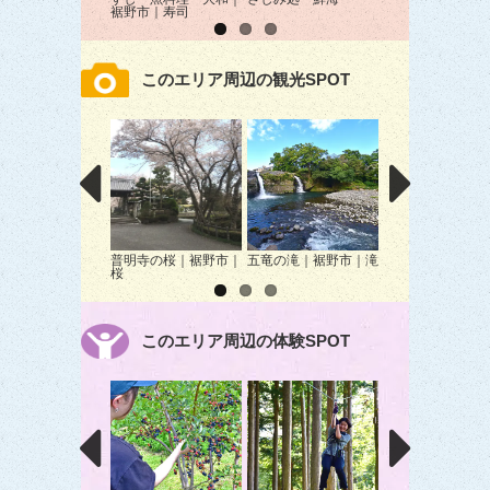
裾野市｜寿司
屋
このエリア周辺の観光SPOT
普明寺の桜｜裾野市｜
五竜の滝｜裾野市｜滝
平野農園｜長泉町
桜
ルーベリー狩り
このエリア周辺の体験SPOT