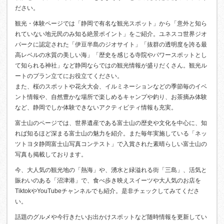
ださい。
観光・体験ページでは「静岡で有名な観光スポット」から「意外と知ら
れていない地元民のみ知る絶景ポイント」をご紹介。ユネスコ世界ジオ
パークに認定された「伊豆半島のジオサイト」「抜群の透明度を誇る最
高レベルの水質の美しい海」「歴史を感じる寺院やパワースポットとし
て知られる神社」など静岡ならではの観光情報が盛りだくさん。観光ル
ートのプラン立てにお役立てください。
また、桜のスポットや花火大会、イルミネーションなどの季節毎のイベ
ント情報や、自然豊かな場所で楽しめるキャンプや釣り、お茶摘み体験
など、静岡でしか体験できないアクティビティ情報も充実。
富士山のページでは、世界遺産である富士山の歴史や文化を中心に、知
れば知るほど深まる富士山の魅力を紹介。また毎年実施している「ネッ
ツトヨタ静岡富士山写真コンテスト」で入賞された素晴らしい富士山の
写真も掲載しております。
今、大人気の観光地の「熱海」や、湧水と緑溢れる街「三島」、活気と
賑わいのある「沼津港」で、食べ歩き映えスイーツや大人気のお店を
TiktokやYouTubeチャンネルでも紹介。是非チェックしてみてくださ
い。
話題のグルメや今行きたいお出かけスポットなど随時情報を更新してい