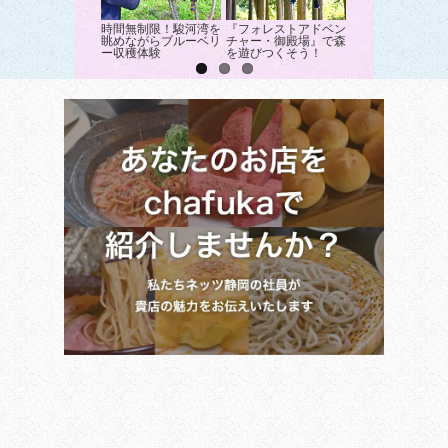
時間無制限！駿河湾を
『フォレストアドベン
ナビゲーションカ
眺めながらブルーベリ
チャー・御殿場』で森
サファリゾーンを
ー収穫体験
を遊びつくそう！
遊！