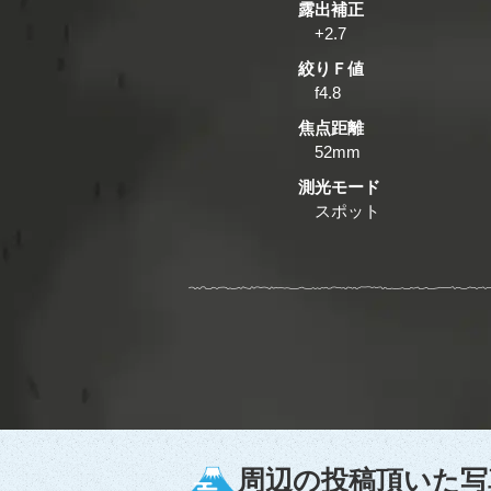
露出補正
+2.7
絞りＦ値
f4.8
焦点距離
52mm
測光モード
スポット
周辺の投稿頂いた写