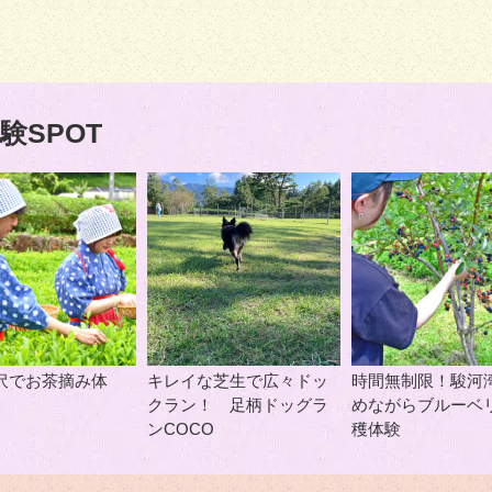
験SPOT
沢でお茶摘み体
キレイな芝生で広々ドッ
時間無制限！駿河
クラン！ 足柄ドッグラ
めながらブルーベ
ンCOCO
穫体験