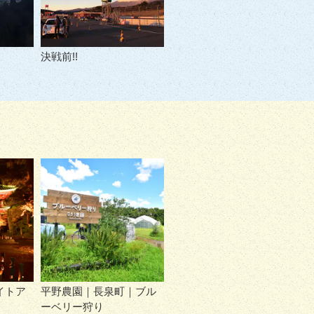
決戦前!!
イトア
平野農園｜長泉町｜ブル
ーベリー狩り