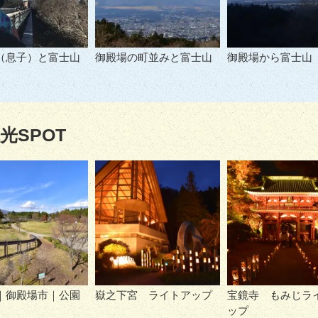
（息子）と富士山
御殿場の町並みと富士山
御殿場から富士山
光SPOT
｜御殿場市｜公園
嶽之下宮 ライトアップ
宝鏡寺 もみじラ
ップ