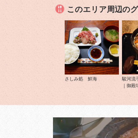
このエリア周辺の
さしみ処 鮮海
駿河流
｜御殿