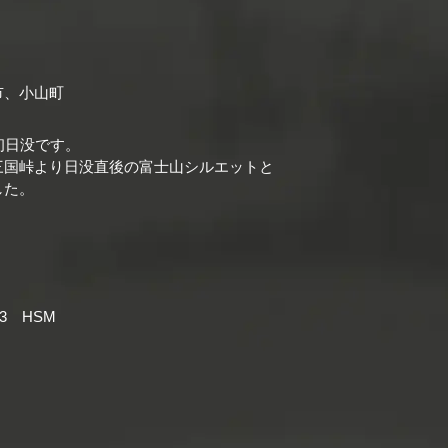
市、小山町
初日没です。
三国峠より日没直後の富士山シルエットと
した。
-6.3 HSM