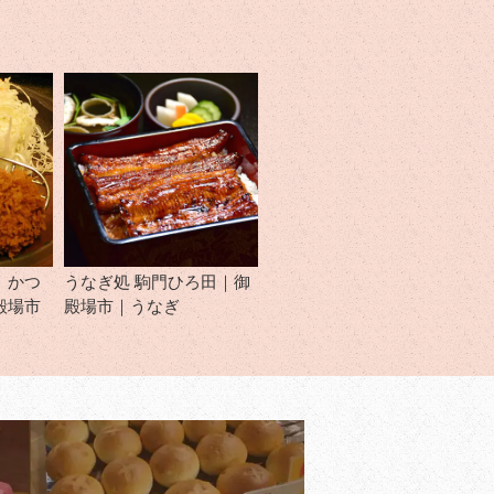
 かつ
うなぎ処 駒門ひろ田｜御
殿場市
殿場市｜うなぎ