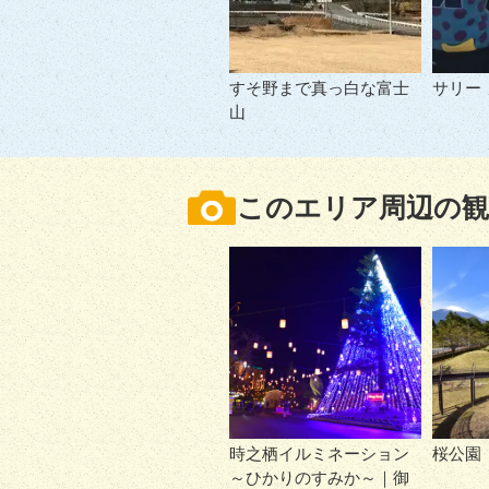
すそ野まで真っ白な富士
サリー
山
このエリア周辺の観
時之栖イルミネーション
桜公園
～ひかりのすみか～｜御