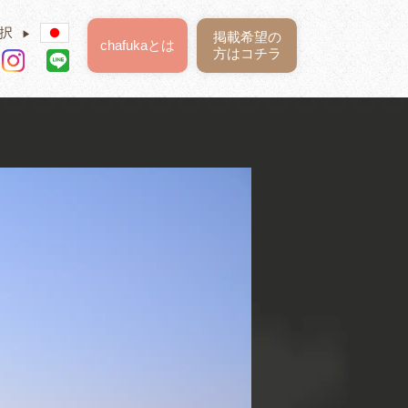
択
▶
掲載希望の
chafukaとは
方はコチラ