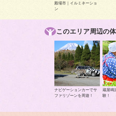
殿場市｜イルミネーショ
ン
このエリア周辺の体
ナビゲーションカーでサ
蔵屋鳴
ファリゾーンを周遊！
験！