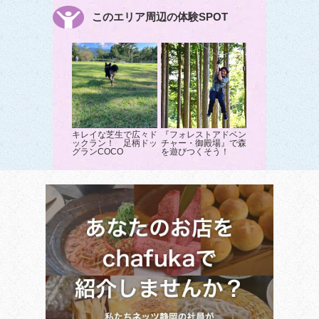
このエリア周辺の体験SPOT
キレイな芝生で広々ド
『フォレストアドベン
ックラン！ 足柄ドッ
チャー・御殿場』で森
グランCOCO
を遊びつくそう！