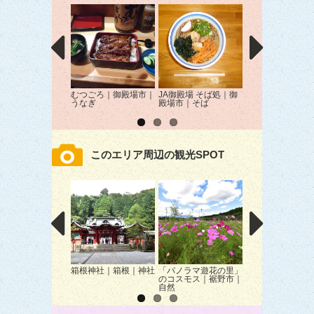
むつごろ｜御殿場市｜
JA御殿場 そば処｜御
blueberry 御殿
うなぎ
殿場市｜そば
御殿場市｜パン・
ーツ
このエリア周辺の観光SPOT
箱根神社｜箱根｜神社
「パノラマ遊花の里」
芦ノ湖東岸散策|
のコスモス｜裾野市｜
｜自然
自然