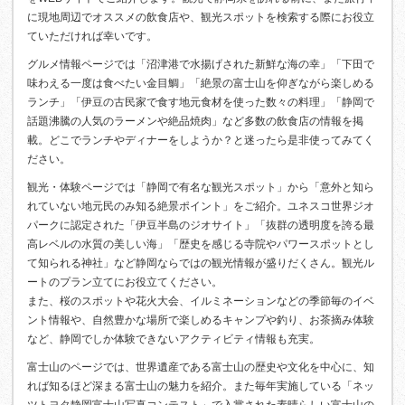
に現地周辺でオススメの飲食店や、観光スポットを検索する際にお役立
ていただければ幸いです。
グルメ情報ページでは「沼津港で水揚げされた新鮮な海の幸」「下田で
味わえる一度は食べたい金目鯛」「絶景の富士山を仰ぎながら楽しめる
ランチ」「伊豆の古民家で食す地元食材を使った数々の料理」「静岡で
話題沸騰の人気のラーメンや絶品焼肉」など多数の飲食店の情報を掲
載。どこでランチやディナーをしようか？と迷ったら是非使ってみてく
ださい。
観光・体験ページでは「静岡で有名な観光スポット」から「意外と知ら
れていない地元民のみ知る絶景ポイント」をご紹介。ユネスコ世界ジオ
パークに認定された「伊豆半島のジオサイト」「抜群の透明度を誇る最
高レベルの水質の美しい海」「歴史を感じる寺院やパワースポットとし
て知られる神社」など静岡ならではの観光情報が盛りだくさん。観光ル
ートのプラン立てにお役立てください。
また、桜のスポットや花火大会、イルミネーションなどの季節毎のイベ
ント情報や、自然豊かな場所で楽しめるキャンプや釣り、お茶摘み体験
など、静岡でしか体験できないアクティビティ情報も充実。
富士山のページでは、世界遺産である富士山の歴史や文化を中心に、知
れば知るほど深まる富士山の魅力を紹介。また毎年実施している「ネッ