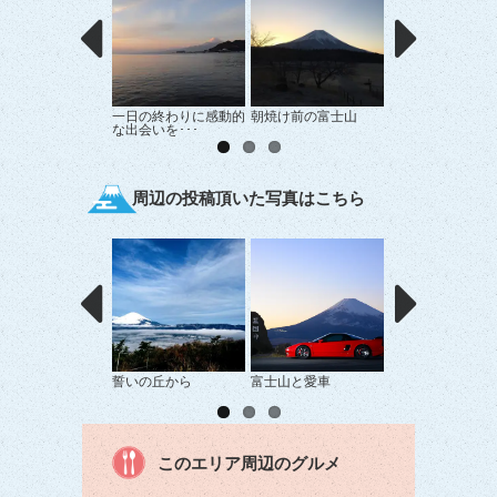
一日の終わりに感動的
朝焼け前の富士山
中伊豆からの富士
な出会いを･･･
周辺の投稿頂いた写真はこちら
誓いの丘から
富士山と愛車
天使の羽 生えた
このエリア周辺のグルメ