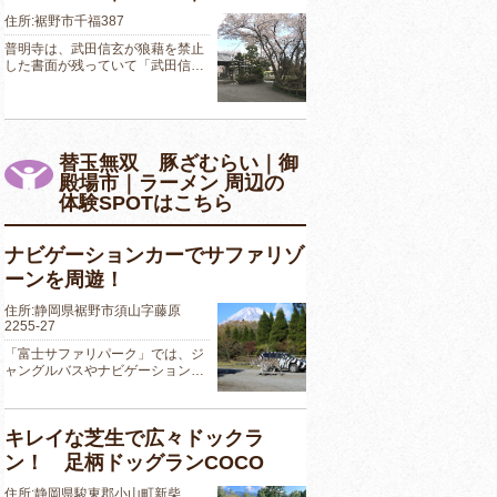
住所:裾野市千福387
普明寺は、武田信玄が狼藉を禁止
した書面が残っていて「武田信…
替玉無双 豚ざむらい｜御
殿場市｜ラーメン 周辺の
体験SPOTはこちら
ナビゲーションカーでサファリゾ
ーンを周遊！
住所:静岡県裾野市須山字藤原
2255-27
「富士サファリパーク」では、ジ
ャングルバスやナビゲーション…
キレイな芝生で広々ドックラ
ン！ 足柄ドッグランCOCO
住所:静岡県駿東郡小山町新柴