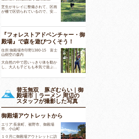
芝生がキレイに整備されて、区画
が柵で区切られているので、安…
『フォレストアドベンチャー・御
殿場』で森を遊びつくそう！
住所:御殿場市印野1380-15 富士
山樹空の森内
大自然の中で思いっきり体を動か
し、大人も子どもも本気で遊ぶ…
替玉無双 豚ざむらい｜御
殿場市｜ラーメン 周辺の
スタッフが撮影した写真
御殿場アウトレットから
エリア:長泉町、裾野市、御殿場
市、小山町
１０月に御殿場アウトレットに訪