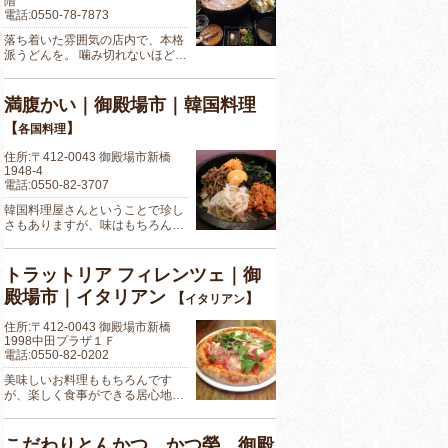
階
電話:0550-78-7873
落ち着いた雰囲気の店内で、本格
派うどんを。 噛み切れないほど…
満腹かい｜御殿場市｜韓国料理
【
】
各国料理
住所:〒412-0043 御殿場市新橋
1948-4
電話:0550-82-3707
韓国料理屋さんということで珍し
さもありますが、味はもちろん…
トラットリア フィレンツェ｜御
殿場市｜イタリアン
【
】
イタリアン
住所:〒412-0043 御殿場市新橋
1998中田プラザ１Ｆ
電話:0550-82-0202
美味しいお料理ももちろんです
が、楽しく食事ができる居心地…
こだわりとんかつ かつ榮 御殿