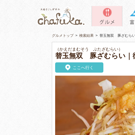
グルメトップ
>
検索結果
>
替玉無双 豚ざむら
（かえだまむそう ぶたざむらい）
替玉無双 豚ざむらい｜
ここへ行く