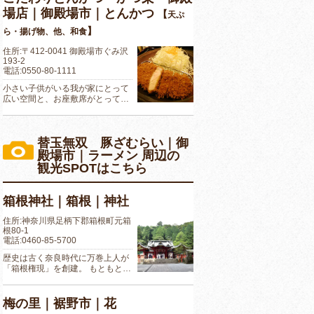
場店｜御殿場市｜とんかつ
【
天ぷ
】
ら・揚げ物、他、和食
住所:〒412-0041 御殿場市ぐみ沢
193-2
電話:0550-80-1111
小さい子供がいる我が家にとって
広い空間と、お座敷席がとって…
替玉無双 豚ざむらい｜御
殿場市｜ラーメン 周辺の
観光SPOTはこちら
箱根神社｜箱根｜神社
住所:神奈川県足柄下郡箱根町元箱
根80-1
電話:0460-85-5700
歴史は古く奈良時代に万巻上人が
「箱根権現」を創建。 もともと…
梅の里｜裾野市｜花