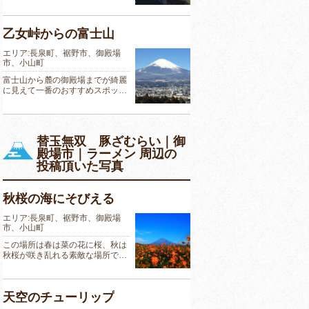
乙女峠からの富士山
エリア:長泉町、裾野市、御殿場
市、小山町
富士山から麓の御殿場までが綺麗
に見えて一番のおすすめスポッ…
替玉無双 豚ざむらい｜御
殿場市｜ラーメン 周辺の
投稿頂いた写真
秋桜の海にそびえる
エリア:長泉町、裾野市、御殿場
市、小山町
この場所は春は菜の花に桜、秋は
秋桜が咲き乱れる素敵な場所で…
天空のチューリップ