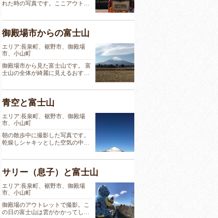
れた時の写真です。ここアウト…
御殿場市からの富士山
エリア:長泉町、裾野市、御殿場
市、小山町
御殿場市から見た富士山です。 富
士山の全体が綺麗に見えるおす…
青空と富士山
エリア:長泉町、裾野市、御殿場
市、小山町
朝の散歩中に撮影した写真です。
乾燥しシャキッとした空気の中…
サリー（息子）と富士山
エリア:長泉町、裾野市、御殿場
市、小山町
御殿場のアウトレットで撮影。こ
の日の富士山は雲がかかってし…