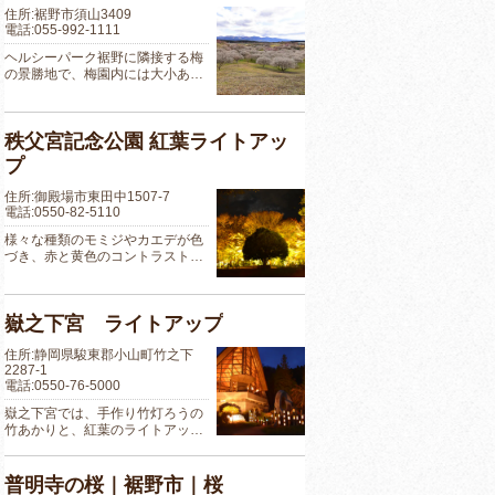
住所:裾野市須山3409
電話:055-992-1111
ヘルシーパーク裾野に隣接する梅
の景勝地で、梅園内には大小あ…
秩父宮記念公園 紅葉ライトアッ
プ
住所:御殿場市東田中1507-7
電話:0550-82-5110
様々な種類のモミジやカエデが色
づき、赤と黄色のコントラスト…
嶽之下宮 ライトアップ
住所:静岡県駿東郡小山町竹之下
2287-1
電話:0550-76-5000
嶽之下宮では、手作り竹灯ろうの
竹あかりと、紅葉のライトアッ…
普明寺の桜｜裾野市｜桜