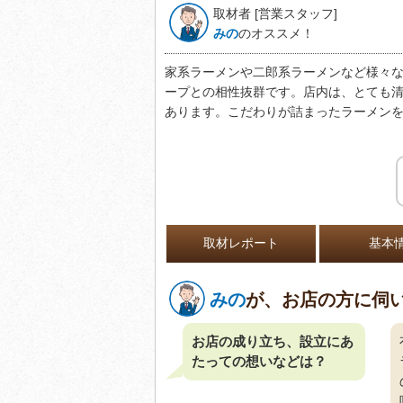
取材者 [営業スタッフ]
みの
のオススメ！
家系ラーメンや二郎系ラーメンなど様々
ープとの相性抜群です。店内は、とても
あります。こだわりが詰まったラーメン
取材レポート
基本
みの
が、お店の方に伺
お店の成り立ち、設立にあ
たっての想いなどは？