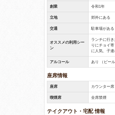
創業
令和1年
立地
郊外にある
交通
駐車場がある
ランチに行き
オススメの利用シー
りにチョイ寄
ン
に人気、子連
アルコール
あり （ビー
座席情報
座席
カウンター席 
喫煙席
全席禁煙
テイクアウト・宅配 情報