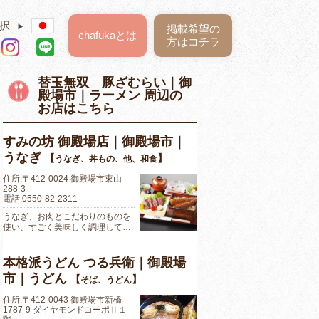
択
▶
掲載希望の
chafukaとは
方はコチラ
替玉無双 豚ざむらい｜御
殿場市｜ラーメン 周辺の
お店はこちら
すみの坊 御殿場店｜御殿場市｜
うなぎ
【
】
うなぎ、丼もの、他、和食
住所:〒412-0024 御殿場市東山
288-3
電話:0550-82-2311
うなぎ、お肉とこだわりのものを
使い、すごく美味しく調理して…
本格派うどん つる兵衛｜御殿場
市｜うどん
【
】
そば、うどん
住所:〒412-0043 御殿場市新橋
1787-9 ダイヤモンドコーポⅡ１