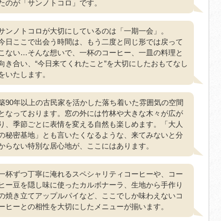
たのが「サンノトコロ」です。
サンノトコロが大切にしているのは「一期一会」。
今日ここで出会う時間は、もう二度と同じ形では戻って
こない…そんな想いで、一杯のコーヒー、一皿の料理と
向き合い、“今日来てくれたこと”を大切にしたおもてなし
をいたします。
築90年以上の古民家を活かした落ち着いた雰囲気の空間
となっております。窓の外には竹林や大きな木々が広が
り、季節ごとに表情を変える自然も楽しめます。「大人
の秘密基地」とも言いたくなるような、来てみないと分
からない特別な居心地が、ここにはあります。
一杯ずつ丁寧に淹れるスペシャリティコーヒーや、コー
ヒー豆を隠し味に使ったカルボナーラ、生地から手作り
の焼き立てアップルパイなど、ここでしか味わえないコ
ーヒーとの相性を大切にしたメニューが揃います。