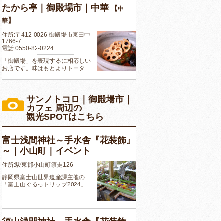
たから亭｜御殿場市｜中華
【
中
】
華
住所:〒412-0026 御殿場市東田中
1766-7
電話:0550-82-0224
「御殿場」を表現するに相応しい
お店です。味はもとよりトータ…
サンノトコロ｜御殿場市｜
カフェ 周辺の
観光SPOTはこちら
富士浅間神社～手水舎『花装飾』
～｜小山町｜イベント
住所:駿東郡小山町須走126
静岡県富士山世界遺産課主催の
「富士山ぐるっトリップ2024」…