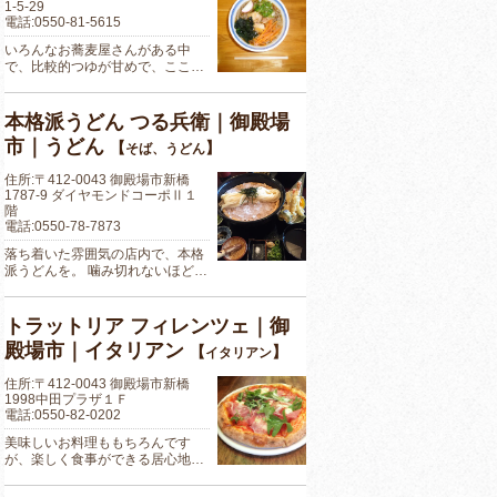
1-5-29
電話:0550-81-5615
いろんなお蕎麦屋さんがある中
で、比較的つゆが甘めで、ここ…
本格派うどん つる兵衛｜御殿場
市｜うどん
【
】
そば、うどん
住所:〒412-0043 御殿場市新橋
1787-9 ダイヤモンドコーポⅡ１
階
電話:0550-78-7873
落ち着いた雰囲気の店内で、本格
派うどんを。 噛み切れないほど…
トラットリア フィレンツェ｜御
殿場市｜イタリアン
【
】
イタリアン
住所:〒412-0043 御殿場市新橋
1998中田プラザ１Ｆ
電話:0550-82-0202
美味しいお料理ももちろんです
が、楽しく食事ができる居心地…