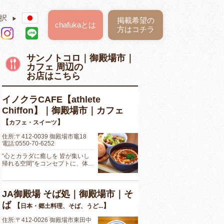
択
▶
掲載希望の
chafukaとは
方はコチラ
サンノトコロ｜御殿場市｜
カフェ 周辺の
お店はこちら
イノクラCAFE【athlete
Chiffon】｜御殿場市｜カフェ
【
】
カフェ・スイーツ
住所:〒412-0039 御殿場市竈18
電話:0550-70-6252
“心とカラダに癒しを 皆が集いし
帰れる空間”をコンセプトに、体…
JA御殿場 そば処｜御殿場市｜そ
ば
【
】
日本・郷土料理、そば、うど...
住所:〒412-0026 御殿場市東田中