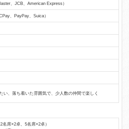
ster、JCB、American Express）
CPay、PayPay、Suica）
たい、落ち着いた雰囲気で、少人数の仲間で楽しく
2名席×2卓、5名席×2卓）