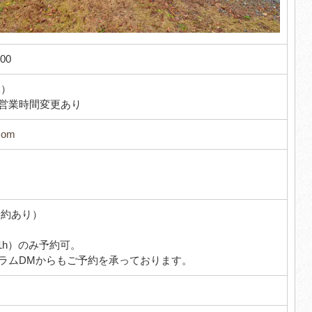
00
木）
営業時間変更あり
.com
予約あり）
/1h）のみ予約可。
ラムDMからもご予約を承っております。
円～