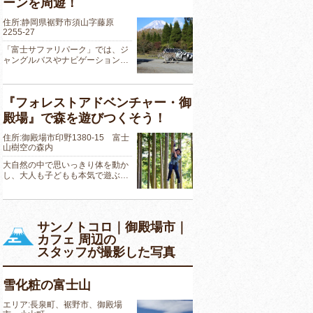
ーンを周遊！
住所:静岡県裾野市須山字藤原
2255-27
「富士サファリパーク」では、ジ
ャングルバスやナビゲーション…
『フォレストアドベンチャー・御
殿場』で森を遊びつくそう！
住所:御殿場市印野1380-15 富士
山樹空の森内
大自然の中で思いっきり体を動か
し、大人も子どもも本気で遊ぶ…
サンノトコロ｜御殿場市｜
カフェ 周辺の
スタッフが撮影した写真
雪化粧の富士山
エリア:長泉町、裾野市、御殿場