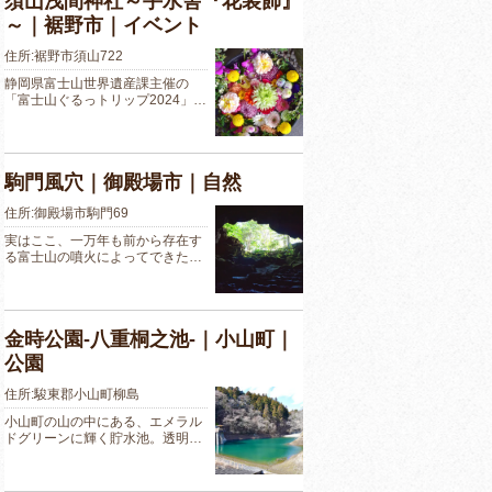
須山浅間神社～手水舎『花装飾』
～｜裾野市｜イベント
住所:裾野市須山722
静岡県富士山世界遺産課主催の
「富士山ぐるっトリップ2024」…
駒門風穴｜御殿場市｜自然
住所:御殿場市駒門69
実はここ、一万年も前から存在す
る富士山の噴火によってできた…
金時公園-八重桐之池-｜小山町｜
公園
住所:駿東郡小山町柳島
小山町の山の中にある、エメラル
ドグリーンに輝く貯水池。透明…