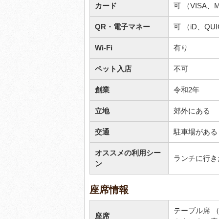
カード
可 （VISA、Ma
QR・電子マネー
可 （iD、QUI
Wi-Fi
有り
ペット入店
不可
創業
令和2年
立地
郊外にある
交通
駐車場がある
オススメの利用シー
ランチに行き
ン
座席情報
テーブル席 （
座席