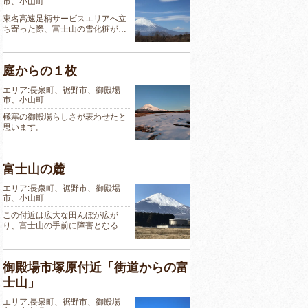
市、小山町
東名高速足柄サービスエリアへ立
ち寄った際、富士山の雪化粧が…
庭からの１枚
エリア:長泉町、裾野市、御殿場
市、小山町
極寒の御殿場らしさが表わせたと
思います。
富士山の麓
エリア:長泉町、裾野市、御殿場
市、小山町
この付近は広大な田んぼが広が
り、富士山の手前に障害となる…
御殿場市塚原付近「街道からの富
士山」
エリア:長泉町、裾野市、御殿場