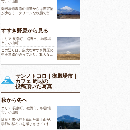
市、小山町
御殿場市塚原の街道からは障害物
が少なく、クリーンな状態で富…
すすき野原から見る
エリア:長泉町、裾野市、御殿場
市、小山町
この辺りは、広大なすすき野原の
中を道路が通っており、壮大な…
サンノトコロ｜御殿場市｜
カフェ 周辺の
投稿頂いた写真
秋から冬へ
エリア:長泉町、裾野市、御殿場
市、小山町
紅葉と雪化粧を始めた富士山が、
季節の移ろいを感じさせてくれ…