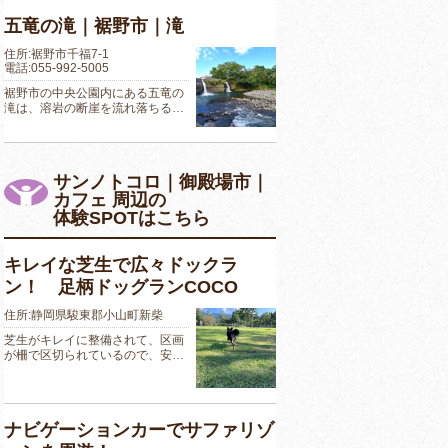
五竜の滝｜裾野市｜滝
住所:裾野市千福7-1
電話:055-992-5005
裾野市の中央公園内にある五竜の
滝は、溶岩の断崖を流れ落ちる…
サンノトコロ｜御殿場市｜
カフェ 周辺の
体験SPOTはこちら
キレイな芝生で広々ドックラ
ン！ 足柄ドッグランCOCO
住所:静岡県駿東郡小山町新柴
芝生がキレイに整備されて、区画
が柵で区切られているので、安…
ナビゲーションカーでサファリゾ