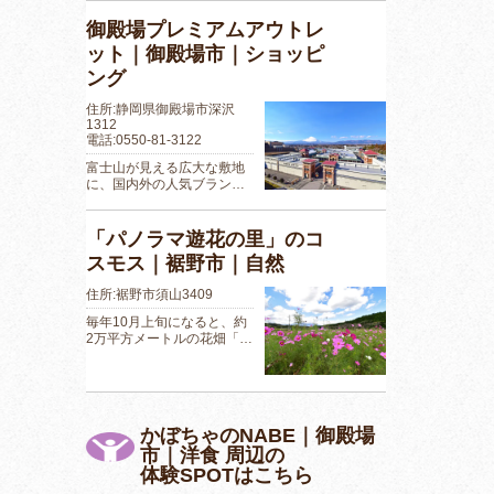
御殿場プレミアムアウトレ
ット｜御殿場市｜ショッピ
ング
住所:静岡県御殿場市深沢
1312
電話:0550-81-3122
富士山が見える広大な敷地
に、国内外の人気ブラン…
「パノラマ遊花の里」のコ
スモス｜裾野市｜自然
住所:裾野市須山3409
毎年10月上旬になると、約
2万平方メートルの花畑「…
かぼちゃのNABE｜御殿場
市｜洋食 周辺の
体験SPOTはこちら