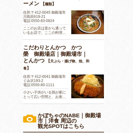
ーメン
【
】
麺類
住所:〒412-0045 御殿場市
川島田619-21
電話:0550-83-0824
ここのお店は昔から通って
いるお店で、ここの料理…
こだわりとんかつ かつ
榮 御殿場店｜御殿場市｜
とんかつ
【
天ぷら・揚げ物、他、和
】
食
住所:〒412-0041 御殿場市
ぐみ沢193-2
電話:0550-80-1111
小さい子供がいる我が家に
とって広い空間と、お座…
かぼちゃのNABE｜御殿場
市｜洋食 周辺の
観光SPOTはこちら