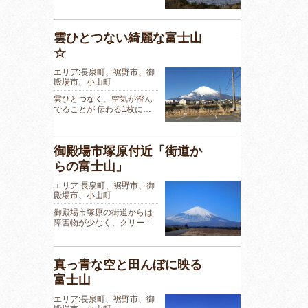
雲ひとつない綺麗な富士山
☆
エリア:長泉町、裾野市、御
殿場市、小山町
雲ひとつなく、空気が澄ん
でることが 伝わる1枚に…
御殿場市塚原付近「街道か
らの富士山」
エリア:長泉町、裾野市、御
殿場市、小山町
御殿場市塚原の街道からは
障害物が少なく、クリー…
真っ青な空と田んぼに映る
富士山
エリア:長泉町、裾野市、御