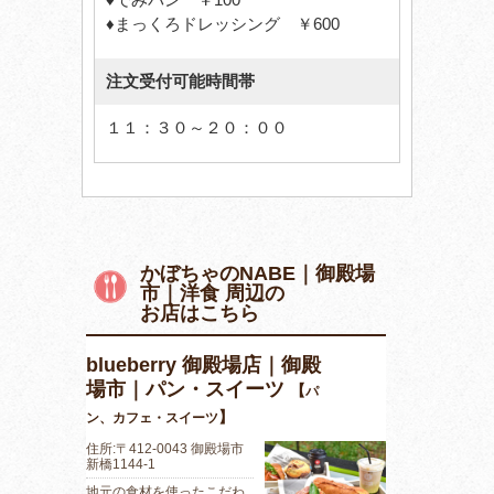
♦まっくろドレッシング ￥600
注文受付可能時間帯
１１：３０～２０：００
かぼちゃのNABE｜御殿場
市｜洋食 周辺の
お店はこちら
blueberry 御殿場店｜御殿
場市｜パン・スイーツ
【
パ
】
ン、カフェ・スイーツ
住所:〒412-0043 御殿場市
新橋1144-1
地元の食材を使ったこだわ