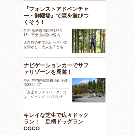
『フォレストアドベンチャ
ー・御殿場』で森を遊びつ
くそう！
住所:御殿場市印野1380-
15 富士山樹空の森内
大自然の中で思いっきり体
を動かし、大人も子ども…
ナビゲーションカーでサフ
ァリゾーンを周遊！
住所:静岡県裾野市須山字藤
原2255-27
「富士サファリパーク」で
は、ジャングルバスやナ…
キレイな芝生で広々ドック
ラン！ 足柄ドッグラン
COCO