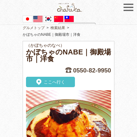
グルメトップ
>
検索結果
>
Powered by
Translate
かぼちゃのNABE｜御殿場市｜洋食
（かぼちゃのなべ）
かぼちゃのNABE｜御殿場
市｜洋食
0550-82-9950
ここへ行く