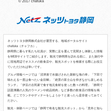
© 2017 chafuka
ネッツトヨタ静岡株式会社が運営する、地域ポータルサイト
chafuka（チャフカ）。
静岡県に暮らす私たち社員が、実際に足を運んで見聞きし体験した情報
をWEBサイトでご紹介します。観光で静岡県を訪れる前に、また旅行中
に現地周辺でオススメの飲食店や、観光スポットを検索する際にお役立
ていただければ幸いです。
グルメ情報ページでは「沼津港で水揚げされた新鮮な海の幸」「下田で
味わえる一度は食べたい金目鯛」「絶景の富士山を仰ぎながら楽しめる
ランチ」「伊豆の古民家で食す地元食材を使った数々の料理」「静岡で
話題沸騰の人気のラーメンや絶品焼肉」など多数の飲食店の情報を掲
載。どこでランチやディナーをしようか？と迷ったら是非使ってみてく
ださい。
観光・体験ページでは「静岡で有名な観光スポット」から「意外と知ら