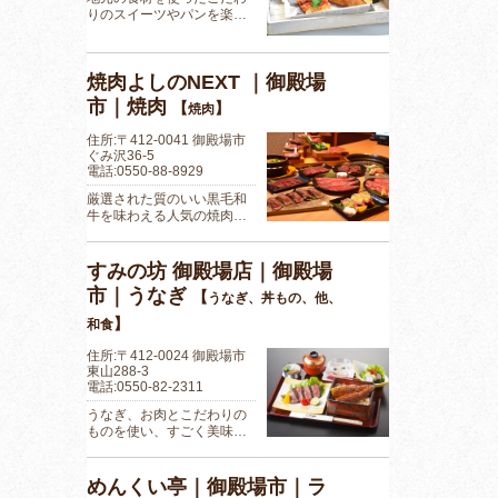
りのスイーツやパンを楽…
焼肉よしのNEXT ｜御殿場
市｜焼肉
【
】
焼肉
住所:〒412-0041 御殿場市
ぐみ沢36-5
電話:0550-88-8929
厳選された質のいい黒毛和
牛を味わえる人気の焼肉…
すみの坊 御殿場店｜御殿場
市｜うなぎ
【
うなぎ、丼もの、他、
】
和食
住所:〒412-0024 御殿場市
東山288-3
電話:0550-82-2311
うなぎ、お肉とこだわりの
ものを使い、すごく美味…
めんくい亭｜御殿場市｜ラ