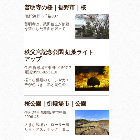
普明寺の桜｜裾野市｜桜
住所:裾野市千福387
普明寺は、武田信玄が狼藉
を禁止した書面が残って…
秩父宮記念公園 紅葉ライト
アップ
住所:御殿場市東田中1507-7
電話:0550-82-5110
様々な種類のモミジやカエ
デが色づき、赤と黄色の…
桜公園｜御殿場市｜公園
住所:静岡県御殿場市中畑
2096-45
大きな広場や、ローラー滑
り台・アスレチック・タ…