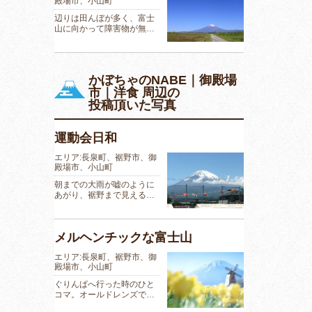
殿場市、小山町
辺りは田んぼが多く、富士
山に向かって障害物が無…
かぼちゃのNABE｜御殿場
市｜洋食 周辺の
投稿頂いた写真
運動会日和
エリア:長泉町、裾野市、御
殿場市、小山町
朝までの大雨が嘘のように
あがり、裾野まで見える…
メルヘンチックな富士山
エリア:長泉町、裾野市、御
殿場市、小山町
ぐりんぱへ行った時のひと
コマ。オールドレンズで…