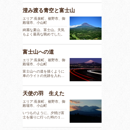
澄み渡る青空と富士山
エリア:長泉町、裾野市、御
殿場市、小山町
綺麗な夏山、富士山。天気
もよく最高な眺めでした。
富士山への道
エリア:長泉町、裾野市、御
殿場市、小山町
富士山への道を描くように
車のライトの光跡を入れ…
天使の羽 生えた
エリア:長泉町、裾野市、御
殿場市、小山町
いつものように、夕焼け富
士を撮りに行った時の１…