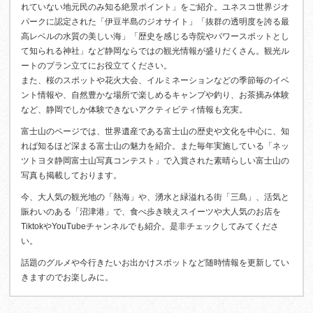
れていない地元民のみ知る絶景ポイント」をご紹介。ユネスコ世界ジオ
パークに認定された「伊豆半島のジオサイト」「抜群の透明度を誇る最
高レベルの水質の美しい海」「歴史を感じる寺院やパワースポットとし
て知られる神社」など静岡ならではの観光情報が盛りだくさん。観光ル
ートのプラン立てにお役立てください。
また、桜のスポットや花火大会、イルミネーションなどの季節毎のイベ
ント情報や、自然豊かな場所で楽しめるキャンプや釣り、お茶摘み体験
など、静岡でしか体験できないアクティビティ情報も充実。
富士山のページでは、世界遺産である富士山の歴史や文化を中心に、知
れば知るほど深まる富士山の魅力を紹介。また毎年実施している「ネッ
ツトヨタ静岡富士山写真コンテスト」で入賞された素晴らしい富士山の
写真も掲載しております。
今、大人気の観光地の「熱海」や、湧水と緑溢れる街「三島」、活気と
賑わいのある「沼津港」で、食べ歩き映えスイーツや大人気のお店を
TiktokやYouTubeチャンネルでも紹介。是非チェックしてみてくださ
い。
話題のグルメや今行きたいお出かけスポットなど随時情報を更新してい
きますのでお楽しみに。