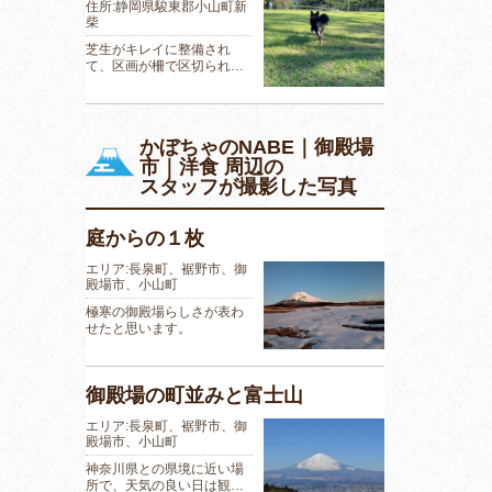
住所:静岡県駿東郡小山町新
柴
芝生がキレイに整備され
て、区画が柵で区切られ…
かぼちゃのNABE｜御殿場
市｜洋食 周辺の
スタッフが撮影した写真
庭からの１枚
エリア:長泉町、裾野市、御
殿場市、小山町
極寒の御殿場らしさが表わ
せたと思います。
御殿場の町並みと富士山
エリア:長泉町、裾野市、御
殿場市、小山町
神奈川県との県境に近い場
所で、天気の良い日は観…