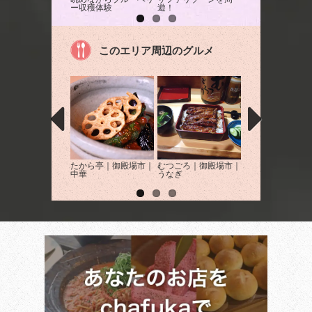
ー収穫体験
遊！
このエリア周辺のグルメ
たから亭｜御殿場市｜
むつごろ｜御殿場市｜
ダイニングレスト
中華
うなぎ
ドン・ボーノ｜裾
｜イタリアン