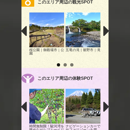
このエリア周辺の観光SPOT
桜公園｜御殿場市｜公
五竜の滝｜裾野市｜滝
梅の里｜裾野市｜
園
このエリア周辺の体験SPOT
時間無制限！駿河湾を
ナビゲーションカーで
蔵屋鳴沢でお茶摘
眺めながらブルーベリ
サファリゾーンを周
験！