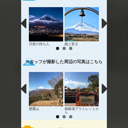
月夜の待ち人
鐘と富士
マジックアワー
スタッフが撮影した周辺の写真はこちら
愛鷹山
御殿場アウトレットか
２４６からの富士
ら