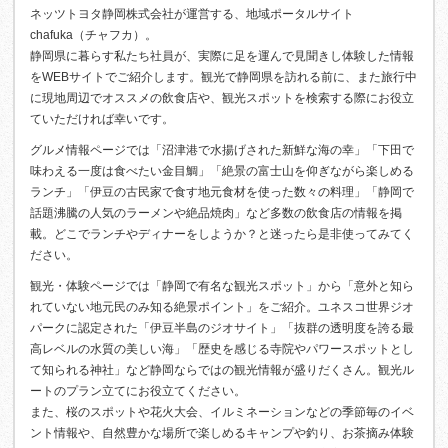
ネッツトヨタ静岡株式会社が運営する、地域ポータルサイト
chafuka（チャフカ）。
静岡県に暮らす私たち社員が、実際に足を運んで見聞きし体験した情報
をWEBサイトでご紹介します。観光で静岡県を訪れる前に、また旅行中
に現地周辺でオススメの飲食店や、観光スポットを検索する際にお役立
ていただければ幸いです。
グルメ情報ページでは「沼津港で水揚げされた新鮮な海の幸」「下田で
味わえる一度は食べたい金目鯛」「絶景の富士山を仰ぎながら楽しめる
ランチ」「伊豆の古民家で食す地元食材を使った数々の料理」「静岡で
話題沸騰の人気のラーメンや絶品焼肉」など多数の飲食店の情報を掲
載。どこでランチやディナーをしようか？と迷ったら是非使ってみてく
ださい。
観光・体験ページでは「静岡で有名な観光スポット」から「意外と知ら
れていない地元民のみ知る絶景ポイント」をご紹介。ユネスコ世界ジオ
パークに認定された「伊豆半島のジオサイト」「抜群の透明度を誇る最
高レベルの水質の美しい海」「歴史を感じる寺院やパワースポットとし
て知られる神社」など静岡ならではの観光情報が盛りだくさん。観光ル
ートのプラン立てにお役立てください。
また、桜のスポットや花火大会、イルミネーションなどの季節毎のイベ
ント情報や、自然豊かな場所で楽しめるキャンプや釣り、お茶摘み体験