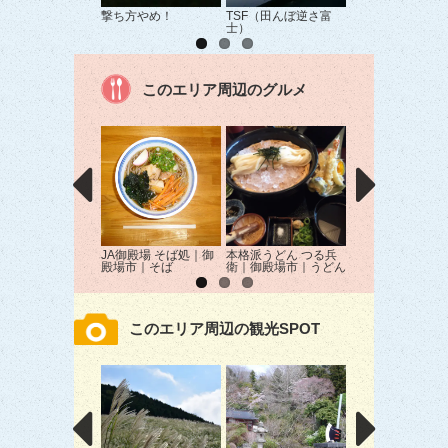
撃ち方やめ！
TSF（田んぼ逆さ富
富士への道
士）
このエリア周辺のグルメ
JA御殿場 そば処｜御
本格派うどん つる兵
替玉無双 豚ざむ
殿場市｜そば
衛｜御殿場市｜うどん
｜御殿場市｜ラー
このエリア周辺の観光SPOT