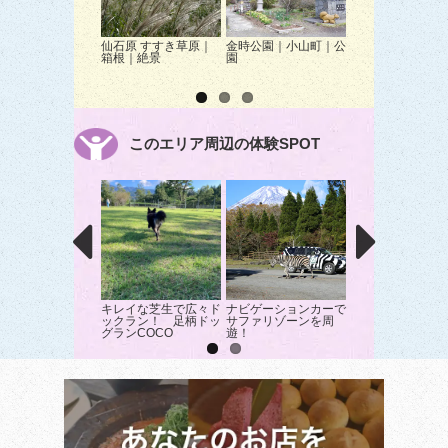
仙石原 すすき草原｜
金時公園｜小山町｜公
公益財団法人 富
箱根｜絶景
園
園の桜｜小山町｜
このエリア周辺の体験SPOT
キレイな芝生で広々ド
ナビゲーションカーで
『フォレストアド
ックラン！ 足柄ドッ
サファリゾーンを周
チャー・御殿場』
グランCOCO
遊！
を遊びつくそう！