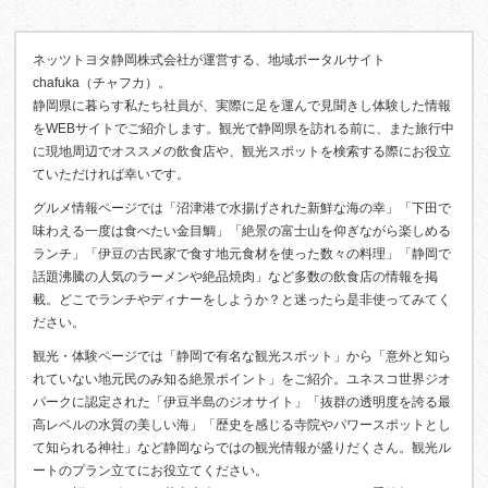
ネッツトヨタ静岡株式会社が運営する、地域ポータルサイト
chafuka（チャフカ）。
静岡県に暮らす私たち社員が、実際に足を運んで見聞きし体験した情報
をWEBサイトでご紹介します。観光で静岡県を訪れる前に、また旅行中
に現地周辺でオススメの飲食店や、観光スポットを検索する際にお役立
ていただければ幸いです。
グルメ情報ページでは「沼津港で水揚げされた新鮮な海の幸」「下田で
味わえる一度は食べたい金目鯛」「絶景の富士山を仰ぎながら楽しめる
ランチ」「伊豆の古民家で食す地元食材を使った数々の料理」「静岡で
話題沸騰の人気のラーメンや絶品焼肉」など多数の飲食店の情報を掲
載。どこでランチやディナーをしようか？と迷ったら是非使ってみてく
ださい。
観光・体験ページでは「静岡で有名な観光スポット」から「意外と知ら
れていない地元民のみ知る絶景ポイント」をご紹介。ユネスコ世界ジオ
パークに認定された「伊豆半島のジオサイト」「抜群の透明度を誇る最
高レベルの水質の美しい海」「歴史を感じる寺院やパワースポットとし
て知られる神社」など静岡ならではの観光情報が盛りだくさん。観光ル
ートのプラン立てにお役立てください。