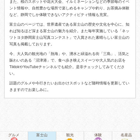
また、桜のスポットや花火大会、イルミネーションなどの季節毎のイベ
ント情報や、自然豊かな場所で楽しめるキャンプや釣り、お茶摘み体験
など、静岡でしか体験できないアクティビティ情報も充実。
富士山のページでは、世界遺産である富士山の歴史や文化を中心に、知
れば知るほど深まる富士山の魅力を紹介。また毎年実施している「ネッ
ツトヨタ静岡富士山写真コンテスト」で入賞された素晴らしい富士山の
写真も掲載しております。
今、大人気の観光地の「熱海」や、湧水と緑溢れる街「三島」、活気と
賑わいのある「沼津港」で、食べ歩き映えスイーツや大人気のお店を
TiktokやYouTubeチャンネルでも紹介。是非チェックしてみてくださ
い。
話題のグルメや今行きたいお出かけスポットなど随時情報を更新してい
きますのでお楽しみに。
グルメ
富士山
観光
体験
名産品