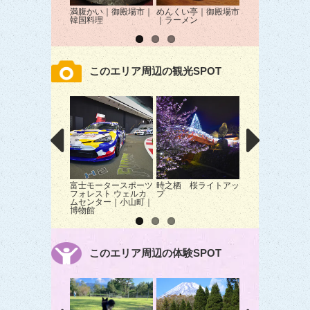
満腹かい｜御殿場市｜
めんくい亭｜御殿場市
本格派うどん つ
韓国料理
｜ラーメン
衛｜御殿場市｜う
このエリア周辺の観光SPOT
富士モータースポーツ
時之栖 桜ライトアッ
公益財団法人 富
フォレスト ウェルカ
プ
園の桜｜小山町｜
ムセンター｜小山町｜
博物館
このエリア周辺の体験SPOT