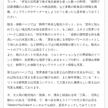
ランチ」「伊豆の古民家で食す地元食材を使った数々の料理」「静岡で
話題沸騰の人気のラーメンや絶品焼肉」など多数の飲食店の情報を掲
載。どこでランチやディナーをしようか？と迷ったら是非使ってみてく
ださい。
観光・体験ページでは「静岡で有名な観光スポット」から「意外と知ら
れていない地元民のみ知る絶景ポイント」をご紹介。ユネスコ世界ジオ
パークに認定された「伊豆半島のジオサイト」「抜群の透明度を誇る最
高レベルの水質の美しい海」「歴史を感じる寺院やパワースポットとし
て知られる神社」など静岡ならではの観光情報が盛りだくさん。観光ル
ートのプラン立てにお役立てください。
また、桜のスポットや花火大会、イルミネーションなどの季節毎のイベ
ント情報や、自然豊かな場所で楽しめるキャンプや釣り、お茶摘み体験
など、静岡でしか体験できないアクティビティ情報も充実。
富士山のページでは、世界遺産である富士山の歴史や文化を中心に、知
れば知るほど深まる富士山の魅力を紹介。また毎年実施している「ネッ
ツトヨタ静岡富士山写真コンテスト」で入賞された素晴らしい富士山の
写真も掲載しております。
今、大人気の観光地の「熱海」や、湧水と緑溢れる街「三島」、活気と
賑わいのある「沼津港」で、食べ歩き映えスイーツや大人気のお店を
TiktokやYouTubeチャンネルでも紹介。是非チェックしてみてくださ