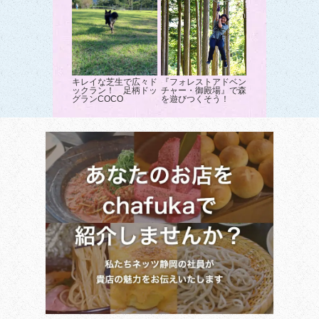
キレイな芝生で広々ド
『フォレストアドベン
ックラン！ 足柄ドッ
チャー・御殿場』で森
グランCOCO
を遊びつくそう！