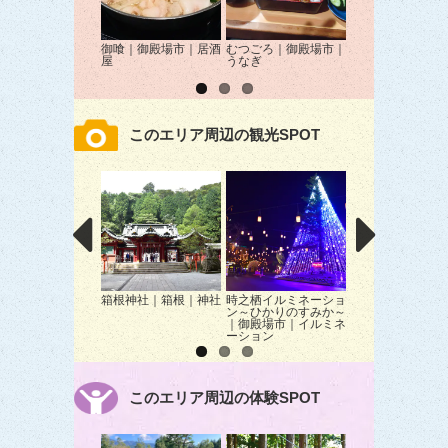
御喰｜御殿場市｜居酒
むつごろ｜御殿場市｜
すみの坊 御殿場
屋
うなぎ
御殿場市｜うなぎ
このエリア周辺の観光SPOT
箱根神社｜箱根｜神社
時之栖イルミネーショ
富士浅間神社～手
ン～ひかりのすみか～
『花装飾』～｜小
｜御殿場市｜イルミネ
｜イベント
ーション
このエリア周辺の体験SPOT