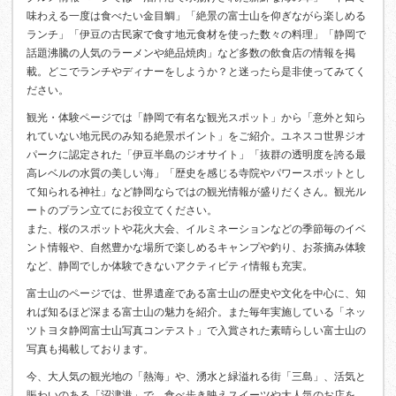
味わえる一度は食べたい金目鯛」「絶景の富士山を仰ぎながら楽しめる
ランチ」「伊豆の古民家で食す地元食材を使った数々の料理」「静岡で
話題沸騰の人気のラーメンや絶品焼肉」など多数の飲食店の情報を掲
載。どこでランチやディナーをしようか？と迷ったら是非使ってみてく
ださい。
観光・体験ページでは「静岡で有名な観光スポット」から「意外と知ら
れていない地元民のみ知る絶景ポイント」をご紹介。ユネスコ世界ジオ
パークに認定された「伊豆半島のジオサイト」「抜群の透明度を誇る最
高レベルの水質の美しい海」「歴史を感じる寺院やパワースポットとし
て知られる神社」など静岡ならではの観光情報が盛りだくさん。観光ル
ートのプラン立てにお役立てください。
また、桜のスポットや花火大会、イルミネーションなどの季節毎のイベ
ント情報や、自然豊かな場所で楽しめるキャンプや釣り、お茶摘み体験
など、静岡でしか体験できないアクティビティ情報も充実。
富士山のページでは、世界遺産である富士山の歴史や文化を中心に、知
れば知るほど深まる富士山の魅力を紹介。また毎年実施している「ネッ
ツトヨタ静岡富士山写真コンテスト」で入賞された素晴らしい富士山の
写真も掲載しております。
今、大人気の観光地の「熱海」や、湧水と緑溢れる街「三島」、活気と
賑わいのある「沼津港」で、食べ歩き映えスイーツや大人気のお店を