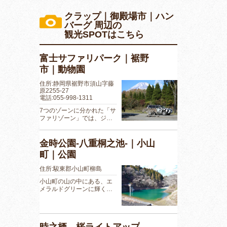
クラップ｜御殿場市｜ハン
バーグ 周辺の
観光SPOTはこちら
富士サファリパーク｜裾野
市｜動物園
住所:静岡県裾野市須山字藤
原2255-27
電話:055-998-1311
7つのゾーンに分かれた「サ
ファリゾーン」では、ジ…
金時公園-八重桐之池-｜小山
町｜公園
住所:駿東郡小山町柳島
小山町の山の中にある、エ
メラルドグリーンに輝く…
時之栖 桜ライトアップ