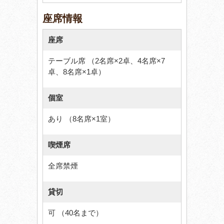
座席情報
座席
テーブル席 （2名席×2卓、4名席×7
卓、8名席×1卓）
個室
あり （8名席×1室）
喫煙席
全席禁煙
貸切
可 （40名まで）