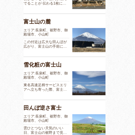
でることが 伝わる1枚に…
富士山の麓
エリア:長泉町、裾野市、御
殿場市、小山町
この付近は広大な田んぼが
広がり、富士山の手前に…
雪化粧の富士山
エリア:長泉町、裾野市、御
殿場市、小山町
東名高速足柄サービスエリ
アへ立ち寄った際、富士…
田んぼ逆さ富士
エリア:長泉町、裾野市、御
殿場市、小山町
雲ひとつない天気のいい
日、富士山の裾野まで見…