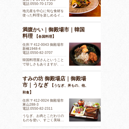
電話:0550-70-1720
地元産を中心に旬な食材を
使った料理を楽しめるイ…
満腹かい｜御殿場市｜韓国
料理
【
】
各国料理
住所:〒412-0043 御殿場市
新橋1948-4
電話:0550-82-3707
韓国料理屋さんということ
で珍しさもありますが、…
すみの坊 御殿場店｜御殿場
市｜うなぎ
【
うなぎ、丼もの、他、
】
和食
住所:〒412-0024 御殿場市
東山288-3
電話:0550-82-2311
うなぎ、お肉とこだわりの
ものを使い、すごく美味…