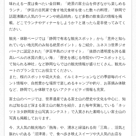
味わえる一度は食べたい金目鯛」「絶景の富士山を仰ぎながら楽しめる
ランチ」「伊豆の古民家で食す地元食材を使った数々の料理」「静岡で
話題沸騰の人気のラーメンや絶品焼肉」など多数の飲食店の情報を掲
載。どこでランチやディナーをしようか？と迷ったら是非使ってみてく
ださい。
観光・体験ページでは「静岡で有名な観光スポット」から「意外と知ら
れていない地元民のみ知る絶景ポイント」をご紹介。ユネスコ世界ジオ
パークに認定された「伊豆半島のジオサイト」「抜群の透明度を誇る最
高レベルの水質の美しい海」「歴史を感じる寺院やパワースポットとし
て知られる神社」など静岡ならではの観光情報が盛りだくさん。観光ル
ートのプラン立てにお役立てください。
また、桜のスポットや花火大会、イルミネーションなどの季節毎のイベ
ント情報や、自然豊かな場所で楽しめるキャンプや釣り、お茶摘み体験
など、静岡でしか体験できないアクティビティ情報も充実。
富士山のページでは、世界遺産である富士山の歴史や文化を中心に、知
れば知るほど深まる富士山の魅力を紹介。また毎年実施している「ネッ
ツトヨタ静岡富士山写真コンテスト」で入賞された素晴らしい富士山の
写真も掲載しております。
今、大人気の観光地の「熱海」や、湧水と緑溢れる街「三島」、活気と
賑わいのある「沼津港」で、食べ歩き映えスイーツや大人気のお店を