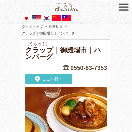
グルメトップ
>
検索結果
>
Powered by
Translate
クラップ｜御殿場市｜ハンバーグ
（くらっぷ）
クラップ｜御殿場市｜ハ
ンバーグ
0550-83-7353
ここへ行く