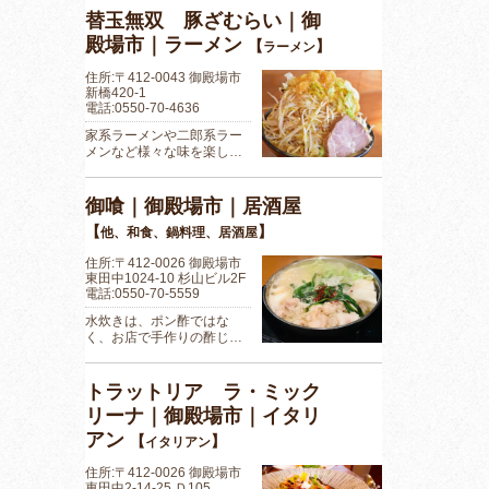
替玉無双 豚ざむらい｜御
殿場市｜ラーメン
【
】
ラーメン
住所:〒412-0043 御殿場市
新橋420-1
電話:0550-70-4636
家系ラーメンや二郎系ラー
メンなど様々な味を楽し…
御喰｜御殿場市｜居酒屋
【
】
他、和食、鍋料理、居酒屋
住所:〒412-0026 御殿場市
東田中1024-10 杉山ビル2F
電話:0550-70-5559
水炊きは、ポン酢ではな
く、お店で手作りの酢じ…
トラットリア ラ・ミック
リーナ｜御殿場市｜イタリ
アン
【
】
イタリアン
住所:〒412-0026 御殿場市
東田中2-14-25 Ｄ105