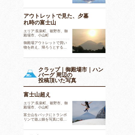
アウトレットで見た、夕暮
れ時の富士山
エリア:長泉町、裾野市、御
殿場市、小山町
御殿場アウトレットで買い
物を終え、帰ろうとする…
クラップ｜御殿場市｜ハン
バーグ 周辺の
投稿頂いた写真
富士山超え
エリア:長泉町、裾野市、御
殿場市、小山町
富士山をバックにトランポ
リンで遊ぶ娘を写真に収…