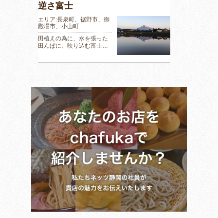
逆さ富士
エリア:長泉町、裾野市、御
殿場市、小山町
田植えの為に、水を張った
田んぼに、映り込む富士…