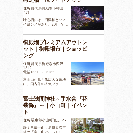
住所:静岡県御殿場市神山
719
時之栖には、河津桜とソメ
イヨシノがあり、2月下旬…
御殿場プレミアムアウトレ
ット｜御殿場市｜ショッピ
ング
住所:静岡県御殿場市深沢
1312
電話:0550-81-3122
富士山が見える広大な敷地
に、国内外の人気ブラン…
富士浅間神社～手水舎『花
装飾』～｜小山町｜イベン
ト
住所:駿東郡小山町須走126
静岡県富士山世界遺産課主
催の「富士山ぐるっトリ…