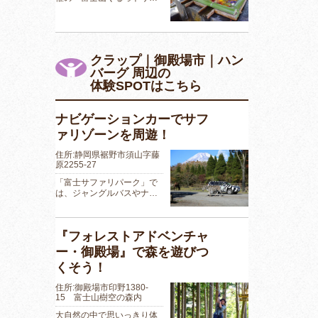
クラップ｜御殿場市｜ハン
バーグ 周辺の
体験SPOTはこちら
ナビゲーションカーでサフ
ァリゾーンを周遊！
住所:静岡県裾野市須山字藤
原2255-27
「富士サファリパーク」で
は、ジャングルバスやナ…
『フォレストアドベンチャ
ー・御殿場』で森を遊びつ
くそう！
住所:御殿場市印野1380-
15 富士山樹空の森内
大自然の中で思いっきり体