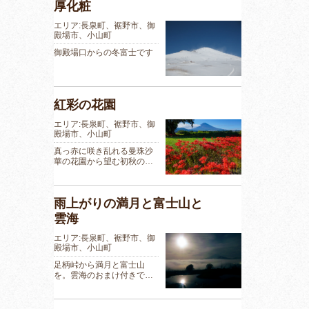
厚化粧
エリア:長泉町、裾野市、御
殿場市、小山町
御殿場口からの冬富士です
紅彩の花園
エリア:長泉町、裾野市、御
殿場市、小山町
真っ赤に咲き乱れる曼珠沙
華の花園から望む初秋の…
雨上がりの満月と富士山と
雲海
エリア:長泉町、裾野市、御
殿場市、小山町
足柄峠から満月と富士山
を。雲海のおまけ付きで…