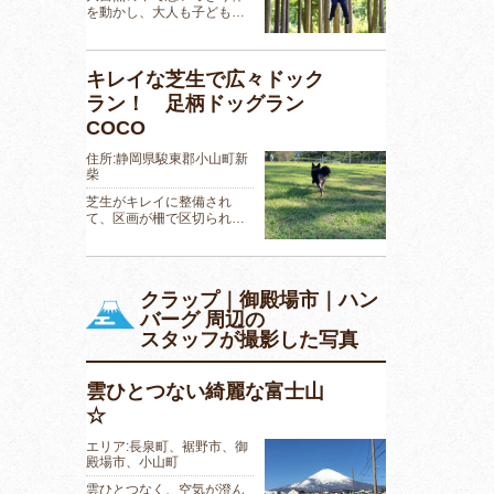
を動かし、大人も子ども…
キレイな芝生で広々ドック
ラン！ 足柄ドッグラン
COCO
住所:静岡県駿東郡小山町新
柴
芝生がキレイに整備され
て、区画が柵で区切られ…
クラップ｜御殿場市｜ハン
バーグ 周辺の
スタッフが撮影した写真
雲ひとつない綺麗な富士山
☆
エリア:長泉町、裾野市、御
殿場市、小山町
雲ひとつなく、空気が澄ん