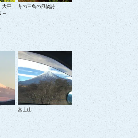
～大平
冬の三島の風物詩
り～
富士山