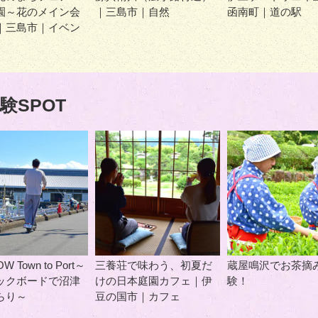
園～花のメイン会
｜三島市｜自然
函南町｜道の駅
｜三島市｜イベン
験SPOT
W Town to Port～
三養荘で味わう、初夏だ
蔵屋鳴沢でお茶摘
ックボードで沼津
けの日本庭園カフェ｜伊
験！
らり～
豆の国市｜カフェ