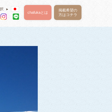
択
▶
掲載希望の
chafukaとは
方はコチラ