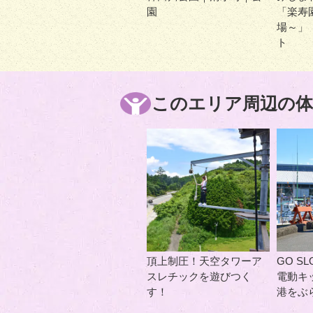
園
「楽寿
場～」
ト
このエリア周辺の体
頂上制圧！天空タワーア
GO SLO
スレチックを遊びつく
電動キ
す！
港をぶ