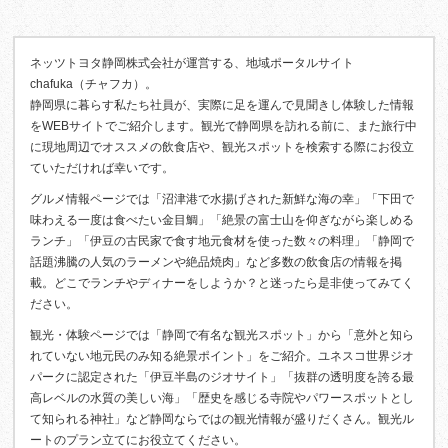
ネッツトヨタ静岡株式会社が運営する、地域ポータルサイト
chafuka（チャフカ）。
静岡県に暮らす私たち社員が、実際に足を運んで見聞きし体験した情報
をWEBサイトでご紹介します。観光で静岡県を訪れる前に、また旅行中
に現地周辺でオススメの飲食店や、観光スポットを検索する際にお役立
ていただければ幸いです。
グルメ情報ページでは「沼津港で水揚げされた新鮮な海の幸」「下田で
味わえる一度は食べたい金目鯛」「絶景の富士山を仰ぎながら楽しめる
ランチ」「伊豆の古民家で食す地元食材を使った数々の料理」「静岡で
話題沸騰の人気のラーメンや絶品焼肉」など多数の飲食店の情報を掲
載。どこでランチやディナーをしようか？と迷ったら是非使ってみてく
ださい。
観光・体験ページでは「静岡で有名な観光スポット」から「意外と知ら
れていない地元民のみ知る絶景ポイント」をご紹介。ユネスコ世界ジオ
パークに認定された「伊豆半島のジオサイト」「抜群の透明度を誇る最
高レベルの水質の美しい海」「歴史を感じる寺院やパワースポットとし
て知られる神社」など静岡ならではの観光情報が盛りだくさん。観光ル
ートのプラン立てにお役立てください。