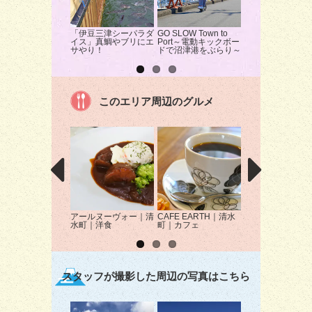
「伊豆三津シーパラダ
GO SLOW Town to
沼津の海でシーカ
イス」真鯛やブリにエ
Port～電動キックボー
ク体験！
サやり！
ドで沼津港をぶらり～
このエリア周辺のグルメ
アールヌーヴォー｜清
CAFE EARTH｜清水
静岡イタリア食堂
水町｜洋食
町｜カフェ
Musetto｜三島
タリアン
スタッフが撮影した周辺の写真はこちら