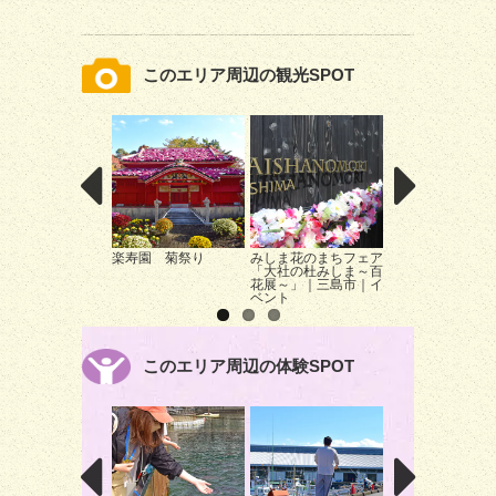
このエリア周辺の観光SPOT
楽寿園 菊祭り
みしま花のまちフェア
ギャラリー陶野川
「大社の杜みしま～百
水町｜雑貨
花展～」｜三島市｜イ
ベント
このエリア周辺の体験SPOT