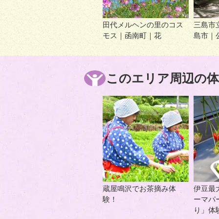
田代メルヘンの里のコス
三島市
モス｜函南町｜花
島市｜
このエリア周辺の体
蔵屋鳴沢でお茶摘み体
伊豆最
験！
ーマパ
り」体