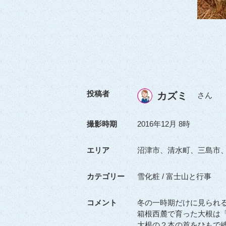
投稿者
カズミ
さん
撮影時期
2016年12月 8時
エリア
沼津市、清水町、三島市
カテゴリー
雪化粧 / 富士山と行事
コメント
冬の一時期だけに見られ
箱根西麓で育った大根は
大根の２本の首をひもで