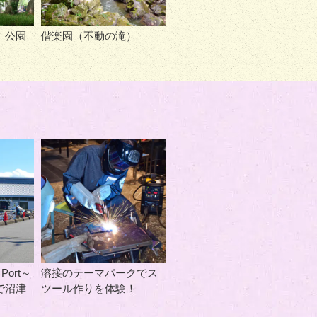
｜公園
偕楽園（不動の滝）
 Port～
溶接のテーマパークでス
で沼津
ツール作りを体験！