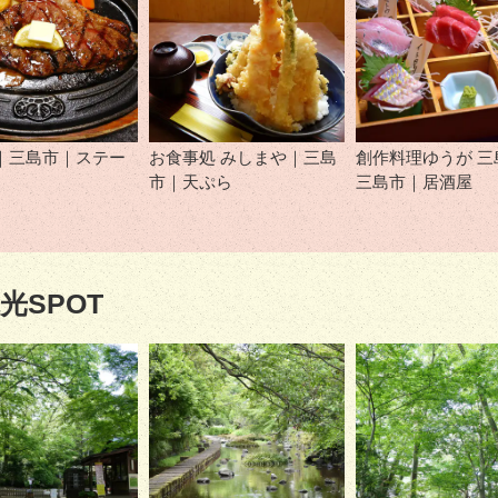
｜三島市｜ステー
お食事処 みしまや｜三島
創作料理ゆうが 三
市｜天ぷら
三島市｜居酒屋
光SPOT