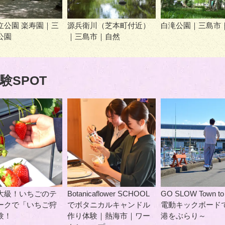
立公園 楽寿園｜三
源兵衛川（芝本町付近）
白滝公園｜三島市
公園
｜三島市｜自然
験SPOT
大級！いちごのテ
Botanicaflower SCHOOL
GO SLOW Town to
ークで「いちご狩
でボタニカルキャンドル
電動キックボード
験！
作り体験｜熱海市｜ワー
港をぶらり～