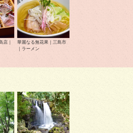
島店｜
華麗なる無花果｜三島市
｜ラーメン