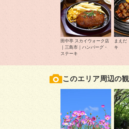
田中亭 スカイウォーク店
まえだ
｜三島市｜ハンバーグ・
キ
ステーキ
このエリア周辺の観