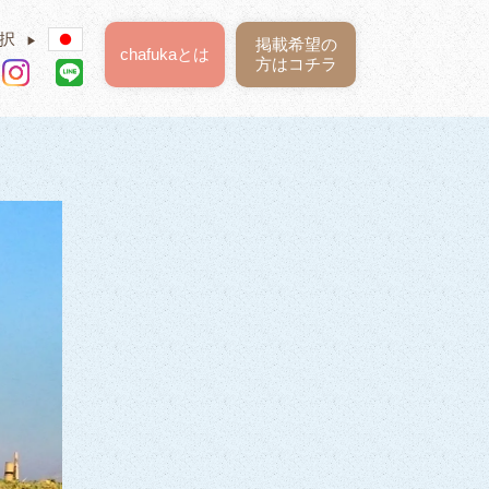
択
▶
掲載希望の
chafukaとは
方はコチラ