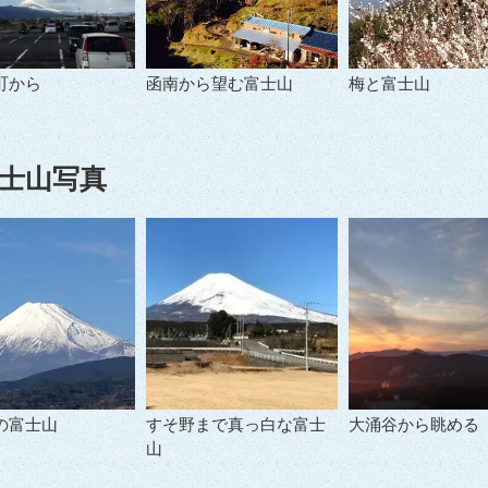
町から
函南から望む富士山
梅と富士山
士山写真
の富士山
すそ野まで真っ白な富士
大涌谷から眺める
山