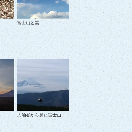
富士山と雲
大涌谷から見た富士山