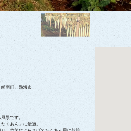
、函南町、熱海市
る風景です。
「たくあん」に最適。
縛り、竹竿にぶらさげてたくあん用に乾燥