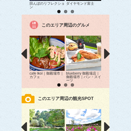
田んぼのリフレクショ
ダイヤモンド富士
富士山へ続く道
ン
このエリア周辺のグルメ
cafe Ikoi｜御殿場市｜
blueberry 御殿場店｜
らZOKU｜御殿場
カフェ
御殿場市｜パン・スイ
ラーメン
ーツ
このエリア周辺の観光SPOT