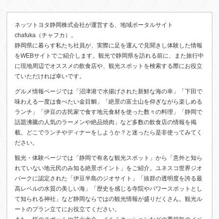
ネッツトヨタ静岡株式会社が運営する、地域ポータルサイト
chafuka（チャフカ）。
静岡県に暮らす私たち社員が、実際に足を運んで見聞きし体験した情報
をWEBサイトでご紹介します。観光で静岡県を訪れる前に、また旅行中
に現地周辺でオススメの飲食店や、観光スポットを検索する際にお役立
ていただければ幸いです。
グルメ情報ページでは「沼津港で水揚げされた新鮮な海の幸」「下田で
味わえる一度は食べたい金目鯛」「絶景の富士山を仰ぎながら楽しめる
ランチ」「伊豆の古民家で食す地元食材を使った数々の料理」「静岡で
話題沸騰の人気のラーメンや絶品焼肉」など多数の飲食店の情報を掲
載。どこでランチやディナーをしようか？と迷ったら是非使ってみてく
ださい。
観光・体験ページでは「静岡で有名な観光スポット」から「意外と知ら
れていない地元民のみ知る絶景ポイント」をご紹介。ユネスコ世界ジオ
パークに認定された「伊豆半島のジオサイト」「抜群の透明度を誇る最
高レベルの水質の美しい海」「歴史を感じる寺院やパワースポットとし
て知られる神社」など静岡ならではの観光情報が盛りだくさん。観光ル
ートのプラン立てにお役立てください。