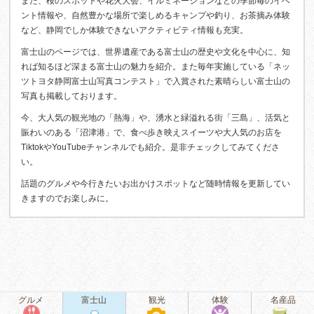
また、桜のスポットや花火大会、イルミネーションなどの季節毎のイベ
ント情報や、自然豊かな場所で楽しめるキャンプや釣り、お茶摘み体験
など、静岡でしか体験できないアクティビティ情報も充実。
富士山のページでは、世界遺産である富士山の歴史や文化を中心に、知
れば知るほど深まる富士山の魅力を紹介。また毎年実施している「ネッ
ツトヨタ静岡富士山写真コンテスト」で入賞された素晴らしい富士山の
写真も掲載しております。
今、大人気の観光地の「熱海」や、湧水と緑溢れる街「三島」、活気と
賑わいのある「沼津港」で、食べ歩き映えスイーツや大人気のお店を
TiktokやYouTubeチャンネルでも紹介。是非チェックしてみてくださ
い。
話題のグルメや今行きたいお出かけスポットなど随時情報を更新してい
きますのでお楽しみに。
グルメ
富士山
観光
体験
名産品