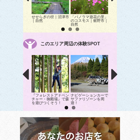
せせらぎの径｜沼津市
「パノラマ遊花の里」
御殿場プレミアム
｜自然
のコスモス｜裾野市｜
トレット｜御殿場
自然
ショッピング
このエリア周辺の体験SPOT
『フォレストアドベン
ナビゲーションカーで
時間無制限！駿河
チャー・御殿場』で森
サファリゾーンを周
眺めながらブルー
を遊びつくそう！
遊！
ー収穫体験