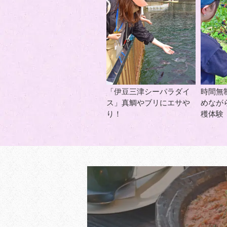
「伊豆三津シーパラダイ
時間無
ス」真鯛やブリにエサや
めなが
り！
穫体験