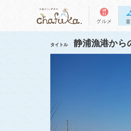
静浦漁港から
タイトル