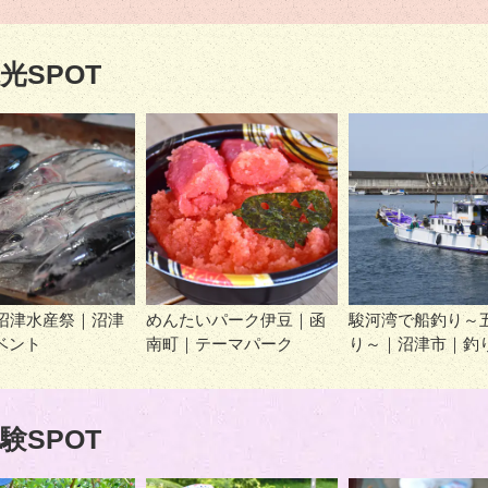
光SPOT
回沼津水産祭｜沼津
めんたいパーク伊豆｜函
駿河湾で船釣り～
ベント
南町｜テーマパーク
り～｜沼津市｜釣
験SPOT