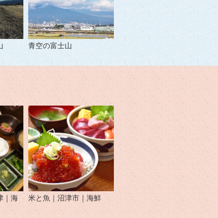
山
青空の富士山
津｜海
米と魚｜沼津市｜海鮮