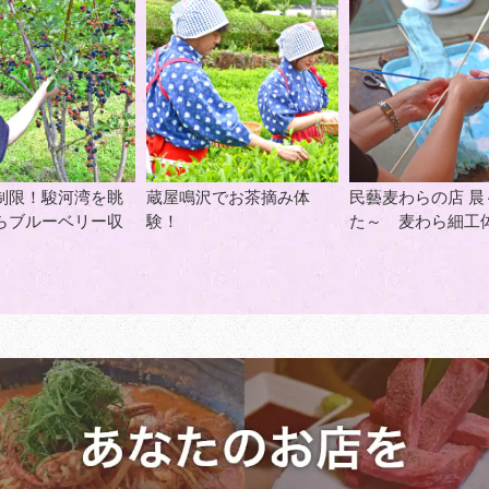
制限！駿河湾を眺
蔵屋鳴沢でお茶摘み体
民藝麦わらの店 晨
らブルーベリー収
験！
た～ 麦わら細工