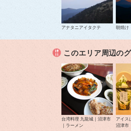
アナタニアイタクテ
朝焼け
このエリア周辺の
台湾料理 九龍城｜沼津市
アイス
｜ラーメン
沼津市