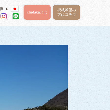
択
▶
掲載希望の
chafukaとは
方はコチラ