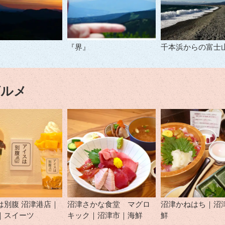
『界』
千本浜からの富士
グルメ
は別腹 沼津港店｜
沼津さかな食堂 マグロ
沼津かねはち｜沼
｜スイーツ
キック｜沼津市｜海鮮
鮮