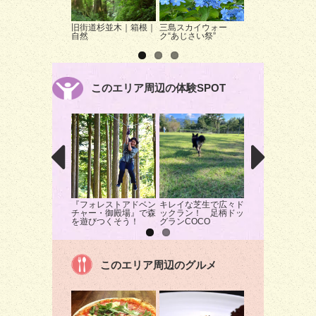
旧街道杉並木｜箱根｜
三島スカイウォー
宝鏡寺 もみじラ
自然
ク“あじさい祭”
アップ
このエリア周辺の体験SPOT
『フォレストアドベン
キレイな芝生で広々ド
頂上制圧！天空タ
チャー・御殿場』で森
ックラン！ 足柄ドッ
アスレチックを遊
を遊びつくそう！
グランCOCO
くす！
このエリア周辺のグルメ