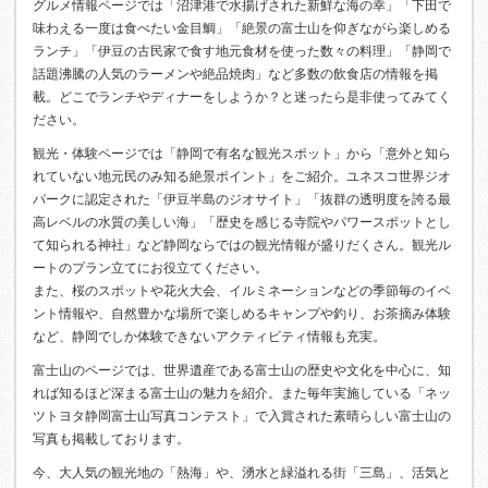
グルメ情報ページでは「沼津港で水揚げされた新鮮な海の幸」「下田で
味わえる一度は食べたい金目鯛」「絶景の富士山を仰ぎながら楽しめる
ランチ」「伊豆の古民家で食す地元食材を使った数々の料理」「静岡で
話題沸騰の人気のラーメンや絶品焼肉」など多数の飲食店の情報を掲
載。どこでランチやディナーをしようか？と迷ったら是非使ってみてく
ださい。
観光・体験ページでは「静岡で有名な観光スポット」から「意外と知ら
れていない地元民のみ知る絶景ポイント」をご紹介。ユネスコ世界ジオ
パークに認定された「伊豆半島のジオサイト」「抜群の透明度を誇る最
高レベルの水質の美しい海」「歴史を感じる寺院やパワースポットとし
て知られる神社」など静岡ならではの観光情報が盛りだくさん。観光ル
ートのプラン立てにお役立てください。
また、桜のスポットや花火大会、イルミネーションなどの季節毎のイベ
ント情報や、自然豊かな場所で楽しめるキャンプや釣り、お茶摘み体験
など、静岡でしか体験できないアクティビティ情報も充実。
富士山のページでは、世界遺産である富士山の歴史や文化を中心に、知
れば知るほど深まる富士山の魅力を紹介。また毎年実施している「ネッ
ツトヨタ静岡富士山写真コンテスト」で入賞された素晴らしい富士山の
写真も掲載しております。
今、大人気の観光地の「熱海」や、湧水と緑溢れる街「三島」、活気と