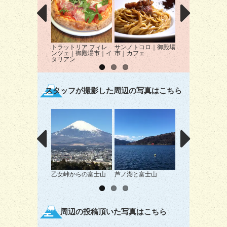
トラットリア フィレ
サンノトコロ｜御殿場
かぼちゃのNABE
ンツェ｜御殿場市｜イ
市｜カフェ
殿場市｜洋食
タリアン
スタッフが撮影した周辺の写真はこちら
乙女峠からの富士山
芦ノ湖と富士山
サリー（息子）と
山
周辺の投稿頂いた写真はこちら