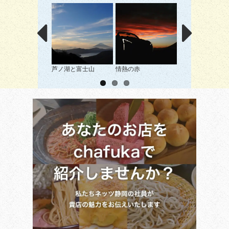
芦ノ湖と富士山
情熱の赤
箱根路より