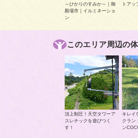
～ひかりのすみか～｜御
トアッ
殿場市｜イルミネーショ
ン
このエリア周辺の体
頂上制圧！天空タワーア
キレイ
スレチックを遊びつく
クラン
す！
ンCOC