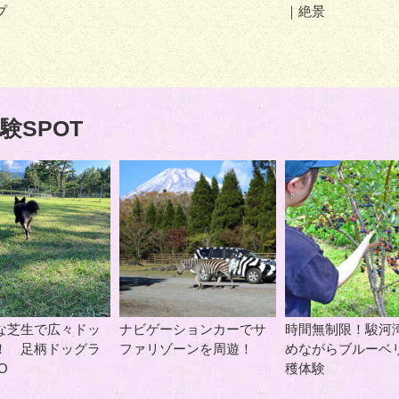
プ
｜絶景
験SPOT
な芝生で広々ドッ
ナビゲーションカーでサ
時間無制限！駿河
！ 足柄ドッグラ
ファリゾーンを周遊！
めながらブルーベ
O
穫体験