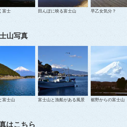
く富士
田んぼに映る富士山
早乙女気分？
士山写真
と富士山
富士山と漁船がある風景
裾野からの富士山
真はこちら