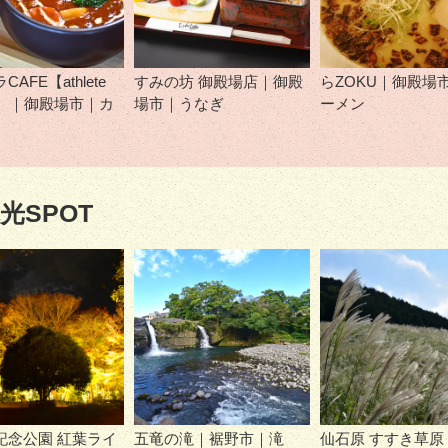
AFE【athlete
すみの坊 御殿場店｜御殿
らZOKU｜御殿場
fon】｜御殿場市｜カ
場市｜うなぎ
ーメン
光SPOT
記念公園 紅葉ライ
五竜の滝｜裾野市｜滝
仙石原 すすき草原