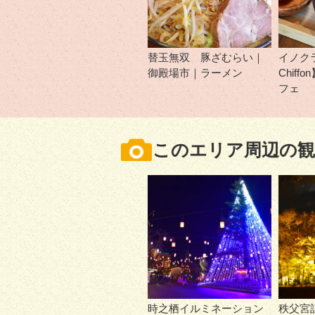
替玉無双 豚ざむらい｜
イノクラC
御殿場市｜ラーメン
Chif
フェ
このエリア周辺の観
時之栖イルミネーション
秩父宮