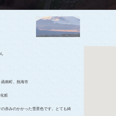
ん
、函南町、熱海市
雪化粧
けの赤みのかかった雪景色です。とても綺
。