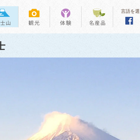
言語を選
士