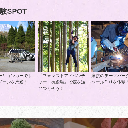
験SPOT
ーションカーでサ
『フォレストアドベンチ
溶接のテーマパー
ゾーンを周遊！
ャー・御殿場』で森を遊
ツール作りを体験
びつくそう！