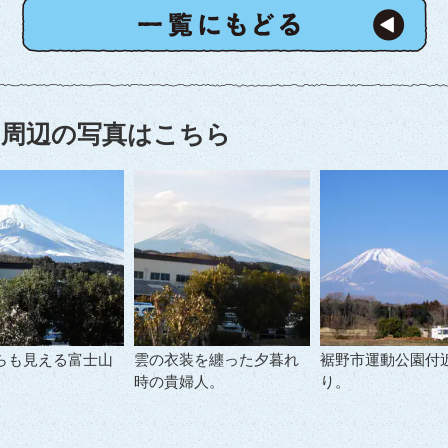
周辺の写真はこちら
らも見える富士山
雲の衣装を纏った夕暮れ
裾野市運動公園付
時の貴婦人。
り。