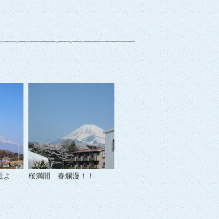
近よ
桜満開 春爛漫！！