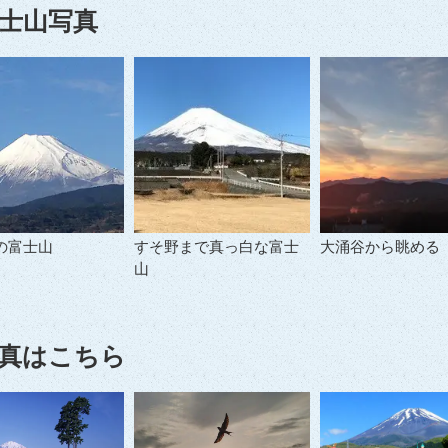
士山写真
の富士山
すそ野まで真っ白な富士
大涌谷から眺める
山
真はこちら