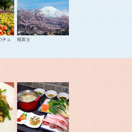
のチュ
桜富士