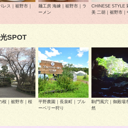
パレス｜裾野市｜
麺工房 海練｜裾野市｜ラ
CHINESE STYLE
ーメン
美 二胡｜裾野市｜
光SPOT
の桜｜裾野市｜桜
平野農園｜長泉町｜ブル
駒門風穴｜御殿場
ーベリー狩り
然