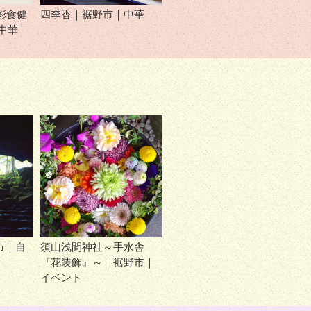
 彩食健
四季香｜裾野市｜中華
中華
市｜自
須山浅間神社～手水舎
『花装飾』～｜裾野市｜
イベント