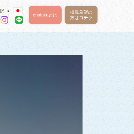
択
▶
掲載希望の
chafukaとは
方はコチラ