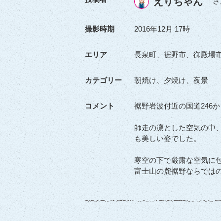
えりちゃん
さ
撮影時期
2016年12月 17時
エリア
長泉町、裾野市、御殿場
カテゴリー
朝焼け、夕焼け、夜景
コメント
裾野岩波付近の国道246
師走の凛とした空気の中
も美しい姿でした。
寒空の下で厳粛な空気に
富士山の麓裾野ならでは