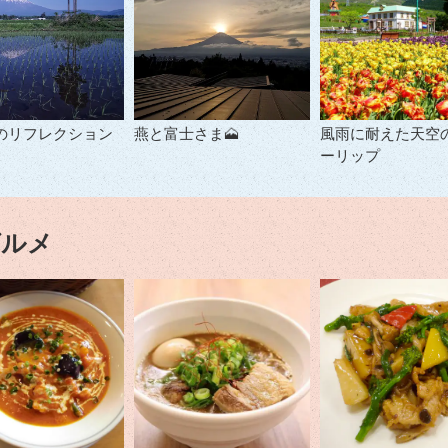
のリフレクション
燕と富士さま🗻
風雨に耐えた天空
ーリップ
グルメ