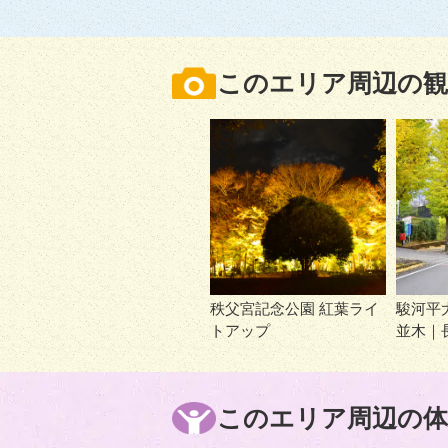
このエリア周辺の観
秩父宮記念公園 紅葉ライ
駿河平
トアップ
並木｜
このエリア周辺の体