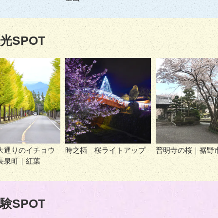
光SPOT
大通りのイチョウ
時之栖 桜ライトアップ
普明寺の桜｜裾野
長泉町｜紅葉
験SPOT