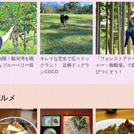
制限！駿河湾を眺
キレイな芝生で広々ドッ
『フォレストアド
らブルーベリー収
クラン！ 足柄ドッグラ
ャー・御殿場』で
ンCOCO
びつくそう！
グルメ