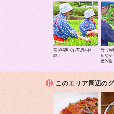
蔵屋鳴沢でお茶摘み体
時間無
験！
めなが
穫体験
このエリア周辺の