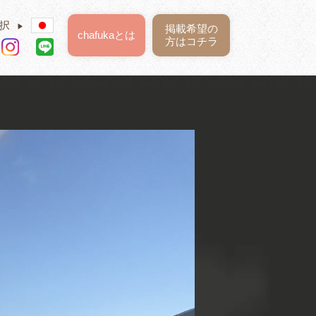
択
▶
掲載希望の
chafukaとは
方はコチラ