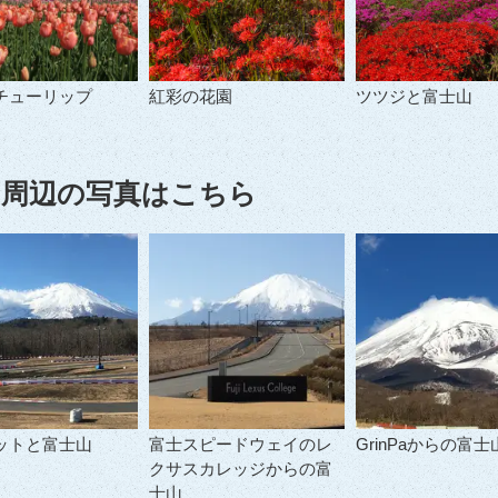
チューリップ
紅彩の花園
ツツジと富士山
周辺の写真はこちら
ットと富士山
富士スピードウェイのレ
GrinPaからの富士
クサスカレッジからの富
士山