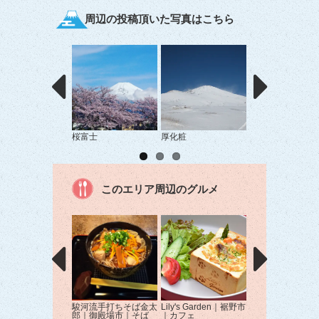
周辺の投稿頂いた写真はこちら
桜富士
厚化粧
天使の羽 生えた
このエリア周辺のグルメ
駿河流手打ちそば金太
Lily's Garden｜裾野市
らZOKU｜御殿場
郎｜御殿場市｜そば
｜カフェ
ラーメン