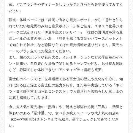
載。どこでランチやディナーをしようか？と迷ったら是非使ってみてく
ださい。
観光・体験ページでは「静岡で有名な観光スポット」から「意外と知ら
れていない地元民のみ知る絶景ポイント」をご紹介。ユネスコ世界ジオ
パークに認定された「伊豆半島のジオサイト」「抜群の透明度を誇る最
高レベルの水質の美しい海」「歴史を感じる寺院やパワースポットとし
て知られる神社」など静岡ならではの観光情報が盛りだくさん。観光ル
ートのプラン立てにお役立てください。
また、桜のスポットや花火大会、イルミネーションなどの季節毎のイベ
ント情報や、自然豊かな場所で楽しめるキャンプや釣り、お茶摘み体験
など、静岡でしか体験できないアクティビティ情報も充実。
富士山のページでは、世界遺産である富士山の歴史や文化を中心に、知
れば知るほど深まる富士山の魅力を紹介。また毎年実施している「ネッ
ツトヨタ静岡富士山写真コンテスト」で入賞された素晴らしい富士山の
写真も掲載しております。
今、大人気の観光地の「熱海」や、湧水と緑溢れる街「三島」、活気と
賑わいのある「沼津港」で、食べ歩き映えスイーツや大人気のお店を
TiktokやYouTubeチャンネルでも紹介。是非チェックしてみてくださ
い。