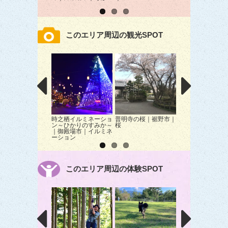
このエリア周辺の観光SPOT
時之栖イルミネーショ
普明寺の桜｜裾野市｜
五竜の滝｜裾野市
ン～ひかりのすみか～
桜
｜御殿場市｜イルミネ
ーション
このエリア周辺の体験SPOT