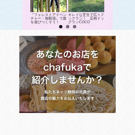
『フォレストアドベン
キレイな芝生で広々ド
時間無制限！駿河
チャー・御殿場』で森
ックラン！ 足柄ドッ
眺めながらブルー
を遊びつくそう！
グランCOCO
ー収穫体験